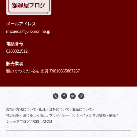
メールアドレス
matueda@juno.ocn.ne.jp
電話番号
0280321512
販売業者
額のまつえだ 松枝 光男 T9810365887237
支払い方法について
/
配送・送料について
/
返品について
/
特定商取引法に基づく表記
/
プライバシーポリシー
/
メルマガ登録・解除
/
ショップブログ
/
RSS
・
ATOM