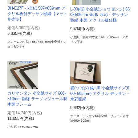
BH-E27F 小全紙 507×659mm ア
L-30(箔) 小全紙(ショウゼンシ) 66
クリル板付デッサン額縁【マット
0×505mm 金/銀 水彩・デッサン
別売※】
額縁 木製 アクリル板仕様
定価8,360円(内税)
9,494円(内税)
5,835円(内税)
小全紙 額縁内寸法：660×505mm アク
フレーム内寸法：659×507mm(小全紙：シ
リル付き
ョウゼンシ)
翼(つばさ) 銀+黒 小全紙サイズ(6
カリマンタン 小全紙サイズ 660×
60×505mm) アクリル デッサン・
510mm 額縁 ラーソンジュール製
水彩額縁
木製フレーム
9,692円(内税)
定価14,740円(内税)
サイズ デッサン額小全紙 フレーム内寸
11,055円(内税)
法660×505mm
小全紙：660×510mm