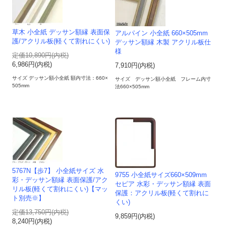
草木 小全紙 デッサン額縁 表面保
アルパイン 小全紙 660×505mm
護/アクリル板(軽くて割れにくい)
デッサン額縁 木製 アクリル板仕
様
定価10,890円(内税)
6,986円(内税)
7,910円(内税)
サイズ デッサン額小全紙 額内寸法：660×
サイズ デッサン額小全紙 フレーム内寸
505mm
法660×505mm
5767N【歩7】 小全紙サイズ 水
9755 小全紙サイズ660×509mm
彩・デッサン額縁 表面保護/アク
セピア 水彩・デッサン額縁 表面
リル板(軽くて割れにくい)【マッ
保護：アクリル板(軽くて割れに
ト別売※】
くい)
定価13,750円(内税)
9,859円(内税)
8,240円(内税)