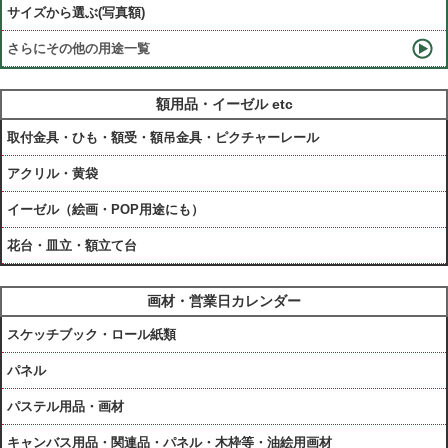
サイズから選ぶ(写真額)
さらにその他の用途一覧
額用品・イーゼル etc
取付金具・ひも・額受・額吊金具・ピクチャーレール
アクリル・黄袋
イーゼル（絵画・POP用途にも）
花台・皿立・額立て台
画材・営業日カレンダー
スケッチブック・ロール紙類
パネル
パステル用品・画材
キャンバス用品・関連品・パネル・木枠等・油絵用画材