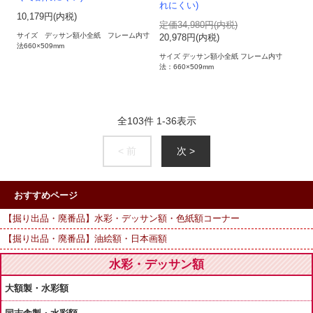
れにくい)
10,179円(内税)
定価34,980円(内税)
サイズ デッサン額小全紙 フレーム内寸
20,978円(内税)
法660×509mm
サイズ デッサン額小全紙 フレーム内寸
法：660×509mm
全
103
件
1
-
36
表示
< 前
次 >
おすすめページ
【掘り出品・廃番品】水彩・デッサン額・色紙額コーナー
【掘り出品・廃番品】油絵額・日本画額
水彩・デッサン額
大額製・水彩額