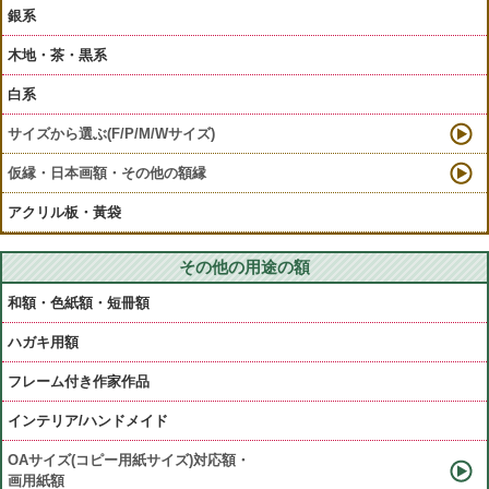
銀系
木地・茶・黒系
白系
サイズから選ぶ(F/P/M/Wサイズ)
仮縁・日本画額・その他の額縁
アクリル板・黃袋
その他の用途の額
和額・色紙額・短冊額
ハガキ用額
フレーム付き作家作品
インテリア/ハンドメイド
OAサイズ(コピー用紙サイズ)対応額・
画用紙額