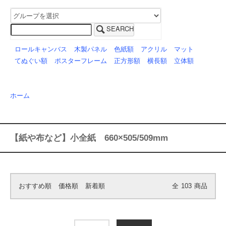
SEARCH
ロールキャンバス
木製パネル
色紙額
アクリル
マット
てぬぐい額
ポスターフレーム
正方形額
横長額
立体額
ホーム
【紙や布など】小全紙 660×505/509mm
おすすめ順
価格順
新着順
全
103
商品