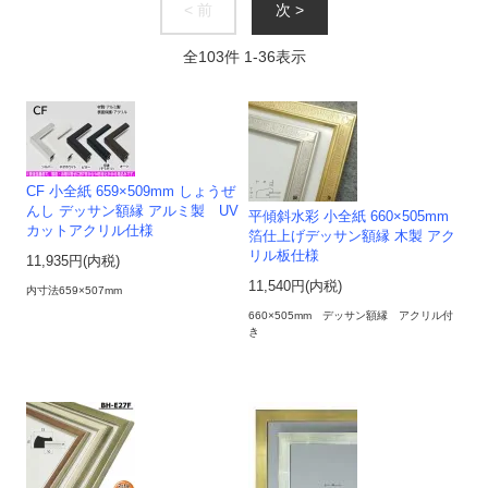
< 前
次 >
全
103
件
1
-
36
表示
CF 小全紙 659×509mm しょうぜ
んし デッサン額縁 アルミ製 UV
平傾斜水彩 小全紙 660×505mm
カットアクリル仕様
箔仕上げデッサン額縁 木製 アク
リル板仕様
11,935円(内税)
11,540円(内税)
内寸法659×507mm
660×505mm デッサン額縁 アクリル付
き