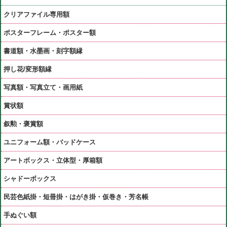
クリアファイル専用額
ポスターフレーム・ポスター額
書道額・水墨画・刻字額縁
押し花/変形額縁
写真額・写真立て・画用紙
賞状額
叙勲・褒賞額
ユニフォーム額・バッドケース
アートボックス・立体型・厚箱額
シャドーボックス
民芸色紙掛・短冊掛・はがき掛・仮巻き・芳名帳
手ぬぐい額