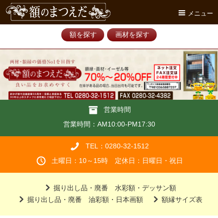
メニュー
額を探す
画材を探す
営業時間
営業時間：AM10:00-PM17:30
TEL：0280-32-1512
土曜日：10～15時 定休日：日曜日・祝日
掘り出し品・廃番 水彩額・デッサン額
掘り出し品・廃番 油彩額・日本画額
額縁サイズ表