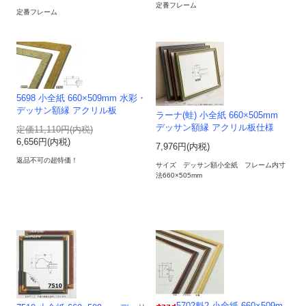
定番フレーム
定番フレーム
5698 小全紙 660×509mm 水彩・
デッサン額縁 アクリル板
ラーナ(蛙) 小全紙 660×505mm
デッサン額縁 アクリル板仕様
定価11,110円(内税)
6,656円(内税)
7,976円(内税)
返品不可の超特価！
サイズ デッサン額小全紙 フレーム内寸
法660×505mm