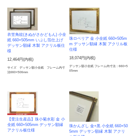
衣笠角紋(きぬがさかどもん) 小全
珠ロベリア 金 小全紙 660×505m
紙 660×505mm いぶし箔仕上げ
m デッサン額縁 木製 アクリル板
デッサン額縁 木製 アクリル板仕
仕様
様
18,074円(内税)
12,464円(内税)
デッサン額小全紙 フレーム内寸法：660×5
サイズ デッサン額小全紙 フレーム内寸
05mm
法660×506mm
【受注生産品】珠小菊水彩 金 小
全紙 660×505mm デッサン額縁
珠かんざし 金+黒 小全紙 660×50
アクリル板仕様
5mm デッサン額縁 木製 アクリ