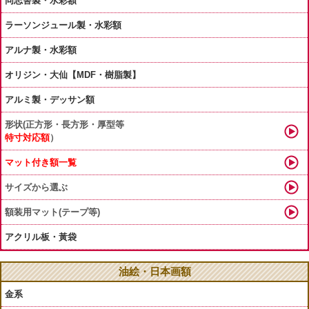
同志舎製・水彩額
ラーソンジュール製・水彩額
アルナ製・水彩額
オリジン・大仙【MDF・樹脂製】
アルミ製・デッサン額
形状(正方形・長方形・厚型等
特寸対応額
）
マット付き額一覧
サイズから選ぶ
額装用マット(テープ等)
アクリル板・黃袋
油絵・日本画額
金系