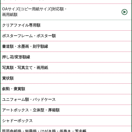
OAサイズ(コピー用紙サイズ)対応額・
画用紙額
クリアファイル専用額
ポスターフレーム・ポスター額
書道額・水墨画・刻字額縁
押し花/変形額縁
写真額・写真立て・画用紙
賞状額
叙勲・褒賞額
ユニフォーム額・バッドケース
アートボックス・立体型・厚箱額
シャドーボックス
民芸色紙掛・短冊掛・はがき掛・仮巻き・芳名帳