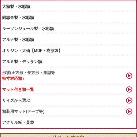
大額製・水彩額
同志舎製・水彩額
ラーソンジュール製・水彩額
アルナ製・水彩額
オリジン・大仙【MDF・樹脂製】
アルミ製・デッサン額
形状(正方形・長方形・厚型等
特寸対応額
）
マット付き額一覧
サイズから選ぶ
額装用マット(テープ等)
アクリル板・黃袋