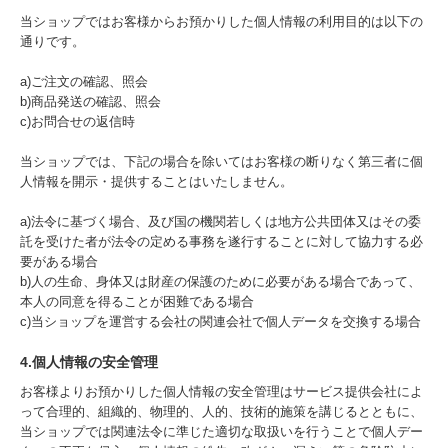
当ショップではお客様からお預かりした個人情報の利用目的は以下の
通りです。
a)ご注文の確認、照会
b)商品発送の確認、照会
c)お問合せの返信時
当ショップでは、下記の場合を除いてはお客様の断りなく第三者に個
人情報を開示・提供することはいたしません。
a)法令に基づく場合、及び国の機関若しくは地方公共団体又はその委
託を受けた者が法令の定める事務を遂行することに対して協力する必
要がある場合
b)人の生命、身体又は財産の保護のために必要がある場合であって、
本人の同意を得ることが困難である場合
c)当ショップを運営する会社の関連会社で個人データを交換する場合
4.個人情報の安全管理
お客様よりお預かりした個人情報の安全管理はサービス提供会社によ
って合理的、組織的、物理的、人的、技術的施策を講じるとともに、
当ショップでは関連法令に準じた適切な取扱いを行うことで個人デー