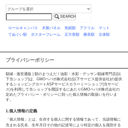
SEARCH
ロールキャンバス
木製パネル
色紙額
アクリル
マット
てぬぐい額
ポスターフレーム
正方形額
横長額
立体額
プライバシーポリシー
額縁 - 激安通販 | 額のまつえだ / 油彩・水彩・デッサン額縁専門店(以
下当ショップ)は、
GMOペパボ株式会社
(以下サービス提供会社)の提供
するショッピングカートASPサービス
カラーミーショップ
(当サービ
ス)を利用して当ショップを開設するにあたりGMOペパボ株式会社の
定めた
プライバシー・ポリシー
に則った個人情報の取扱いを行いま
す。
1.個人情報の定義
「個人情報」とは、生存する個人に関する情報であって、当該情報に
含まれる氏名、生年月日その他の記述等により特定の個人を識別する