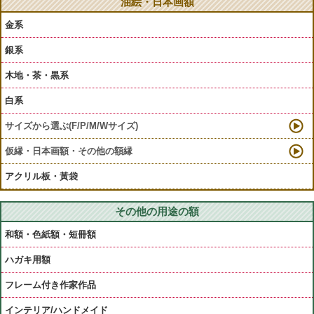
油絵・日本画額
金系
銀系
木地・茶・黒系
白系
サイズから選ぶ(F/P/M/Wサイズ)
仮縁・日本画額・その他の額縁
アクリル板・黃袋
その他の用途の額
和額・色紙額・短冊額
ハガキ用額
フレーム付き作家作品
インテリア/ハンドメイド