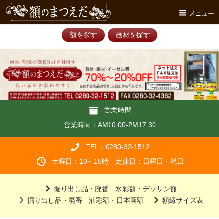
メニュー
額を探す
画材を探す
営業時間
営業時間：AM10:00-PM17:30
TEL：0280-32-1512
土曜日：10～15時 定休日：日曜日・祝日
掘り出し品・廃番 水彩額・デッサン額
掘り出し品・廃番 油彩額・日本画額
額縁サイズ表