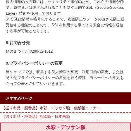
個人情報の入力時には、セキュリティ確保のため、これらの情報が傍
受、妨害または改ざんされることを防ぐ目的でSSL（Secure Sockets
Layer）技術を使用しております。
※ SSLは情報を暗号化することで、盗聴防止やデータの改ざん防止送
受信する機能のことです。SSLを利用する事でより安全に情報を送信
する事が可能となります。
8.お問合せ先
額のまつえだ 0280-32-1512
9.プライバシーポリシーの変更
当ショップでは、収集する個人情報の変更、利用目的の変更、または
その他プライバシーポリシーの変更を行う際は、当ページへの変更を
もって公表とさせていただきます。
おすすめページ
【掘り出品・廃番品】水彩・デッサン額・色紙額コーナー
【掘り出品・廃番品】油絵額・日本画額
水彩・デッサン額