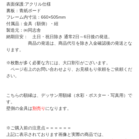
表面保護:アクリル仕様
裏板：青紙ボード
フレーム内寸法：660×505mm
付属品：金具（額側）・紐
製造元：㈱同志舎
納期目安： 土日・祝日除き 通常2日～6日後の発送。
商品の発送は、商品代引を除き入金確認後の発送とな
ります。
※枚数が多く必要な方には、大口割引がございます。
ページ右上のお問い合わせより、お見積もり依頼をご依頼くだ
さい。
こちらの額縁は、デッサン用額縁（水彩・ポスター・写真用）で
す。
壁側の金具
は
別売り
になります。
※ご購入前の注意点＝＝＝＝＝＝
上記に表示されております画像と実際の商品では、