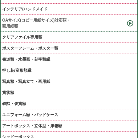
インテリア/ハンドメイド
OAサイズ(コピー用紙サイズ)対応額・
画用紙額
クリアファイル専用額
ポスターフレーム・ポスター額
書道額・水墨画・刻字額縁
押し花/変形額縁
写真額・写真立て・画用紙
賞状額
叙勲・褒賞額
ユニフォーム額・バッドケース
アートボックス・立体型・厚箱額
シャドーボックス