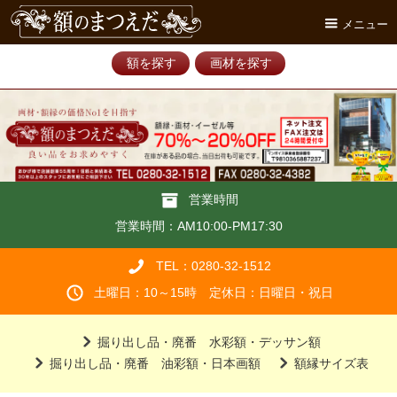
メニュー
額を探す
画材を探す
営業時間
営業時間：AM10:00-PM17:30
TEL：0280-32-1512
土曜日：10～15時 定休日：日曜日・祝日
掘り出し品・廃番 水彩額・デッサン額
掘り出し品・廃番 油彩額・日本画額
額縁サイズ表