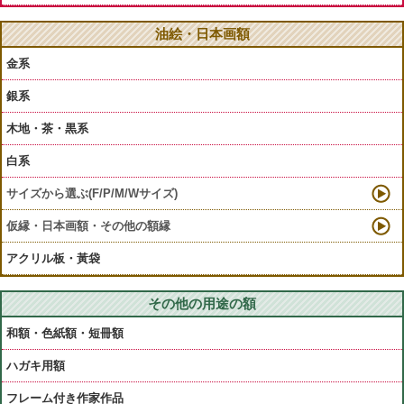
油絵・日本画額
金系
銀系
木地・茶・黒系
白系
サイズから選ぶ(F/P/M/Wサイズ)
仮縁・日本画額・その他の額縁
アクリル板・黃袋
その他の用途の額
和額・色紙額・短冊額
ハガキ用額
フレーム付き作家作品