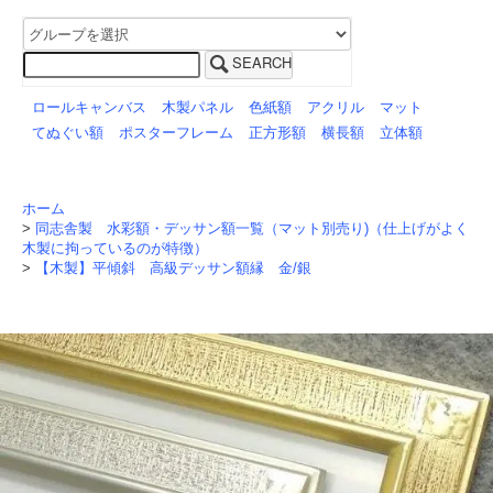
SEARCH
ロールキャンバス
木製パネル
色紙額
アクリル
マット
てぬぐい額
ポスターフレーム
正方形額
横長額
立体額
ホーム
>
同志舎製 水彩額・デッサン額一覧（マット別売り)（仕上げがよく
木製に拘っているのが特徴）
>
【木製】平傾斜 高級デッサン額縁 金/銀