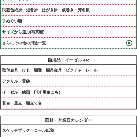
民芸色紙掛・短冊掛・はがき掛・仮巻き・芳名帳
手ぬぐい額
サイズから選ぶ(写真額)
さらにその他の用途一覧
額用品・イーゼル etc
取付金具・ひも・額受・額吊金具・ピクチャーレール
アクリル・黄袋
イーゼル（絵画・POP用途にも）
花台・皿立・額立て台
画材・営業日カレンダー
スケッチブック・ロール紙類