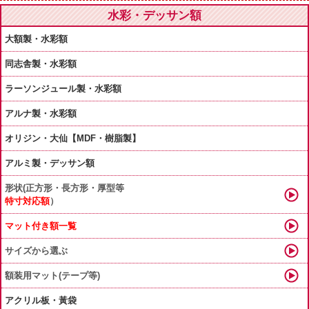
水彩・デッサン額
大額製・水彩額
同志舎製・水彩額
ラーソンジュール製・水彩額
アルナ製・水彩額
オリジン・大仙【MDF・樹脂製】
アルミ製・デッサン額
形状(正方形・長方形・厚型等
特寸対応額
）
マット付き額一覧
サイズから選ぶ
額装用マット(テープ等)
アクリル板・黃袋