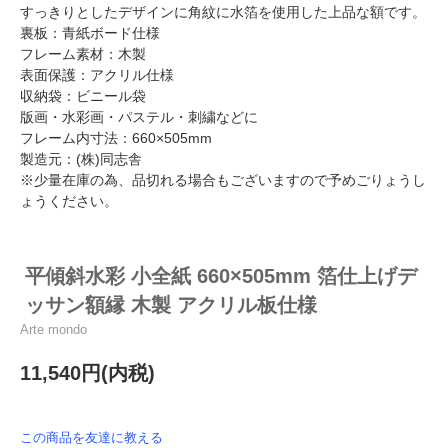
すっきりとしたデザインに角紋に水箔を使用した上品な額です。
裏板：青紙ボード仕様
フレーム素材：木製
表面保護：アクリル仕様
収納袋：ビニール袋
版画・水彩画・パステル・刺繍などに
フレーム内寸法：660×505mm
製造元：(株)同志舎
※少量在庫の為、品切れる場合もございますので予めごりょうし
ょうください。
平傾斜水彩 小全紙 660×505mm 箔仕上げデ
ッサン額縁 木製 アクリル板仕様
Arte mondo
11,540円(内税)
この商品を友達に教える