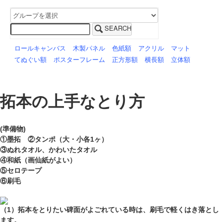
SEARCH
ロールキャンバス
木製パネル
色紙額
アクリル
マット
てぬぐい額
ポスターフレーム
正方形額
横長額
立体額
拓本の上手なとり方
(準備物)
①墨拓 ②タンポ（大・小各1ヶ）
③ぬれタオル、かわいたタオル
④和紙（画仙紙がよい）
⑤セロテープ
⑥刷毛
（1）拓本をとりたい碑面がよごれている時は、刷毛で軽くはき落とし
ます。