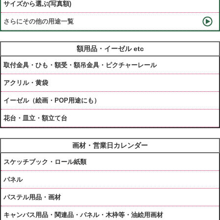
サイズから選ぶ(写真額)
さらにその他の用途一覧
額用品・イーゼル etc
取付金具・ひも・額受・額吊金具・ピクチャーレール
アクリル・黄袋
イーゼル（絵画・POP用途にも）
花台・皿立・額立て台
画材・営業日カレンダー
スケッチブック・ロール紙類
パネル
パステル用品・画材
キャンバス用品・関連品・パネル・木枠等・油絵用画材