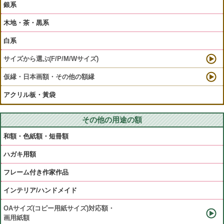
銀系
木地・茶・黒系
白系
サイズから選ぶ(F/P/M/Wサイズ)
仮縁・日本画額・その他の額縁
アクリル板・黃袋
その他の用途の額
和額・色紙額・短冊額
ハガキ用額
フレーム付き作家作品
インテリア/ハンドメイド
OAサイズ(コピー用紙サイズ)対応額・
画用紙額