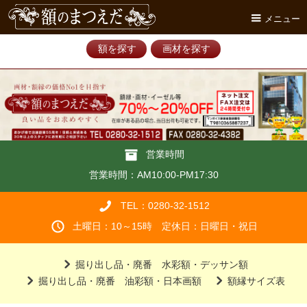
メニュー
額を探す
画材を探す
営業時間
営業時間：AM10:00-PM17:30
TEL：0280-32-1512
土曜日：10～15時 定休日：日曜日・祝日
掘り出し品・廃番 水彩額・デッサン額
掘り出し品・廃番 油彩額・日本画額
額縁サイズ表