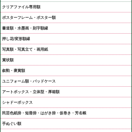
クリアファイル専用額
ポスターフレーム・ポスター額
書道額・水墨画・刻字額縁
押し花/変形額縁
写真額・写真立て・画用紙
賞状額
叙勲・褒賞額
ユニフォーム額・バッドケース
アートボックス・立体型・厚箱額
シャドーボックス
民芸色紙掛・短冊掛・はがき掛・仮巻き・芳名帳
手ぬぐい額