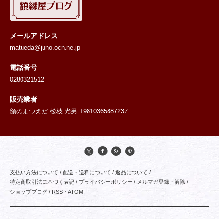
メールアドレス
matueda@juno.ocn.ne.jp
電話番号
0280321512
販売業者
額のまつえだ 松枝 光男 T9810365887237
支払い方法について
/
配送・送料について
/
返品について
/
特定商取引法に基づく表記
/
プライバシーポリシー
/
メルマガ登録・解除
/
ショップブログ
/
RSS
・
ATOM