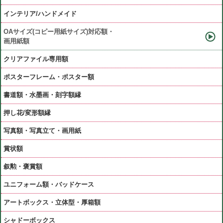
インテリア/ハンドメイド
OAサイズ(コピー用紙サイズ)対応額・
画用紙額
クリアファイル専用額
ポスターフレーム・ポスター額
書道額・水墨画・刻字額縁
押し花/変形額縁
写真額・写真立て・画用紙
賞状額
叙勲・褒賞額
ユニフォーム額・バッドケース
アートボックス・立体型・厚箱額
シャドーボックス