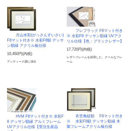
フレブラック F8マット付き
月山水彩(がっさんすいさい)
※ 水彩F8 デッサン額縁 UVアク
F8マット付き※ 水彩F8額 デッサ
リル仕様【色：ブラックレザー】
ン額縁 アクリル板仕様
17,720円(内税)
10,450円(内税)
レザーフレームを採用した、クールなフレ
アンティーク調に演出
ーム
衣笠角紋額 F8マット付き
HVM F8マット付き※ 水彩F
※ 水彩F8額 デッサン額縁 木
8 デッサン額縁 アルミフレーム
製フレームアクリル板仕様
UVアクリル仕様【受注生産品