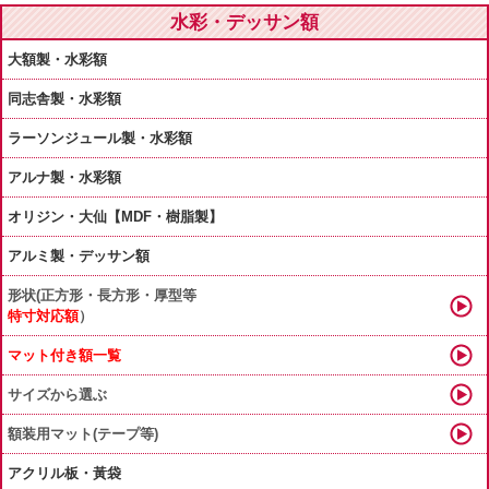
水彩・デッサン額
大額製・水彩額
同志舎製・水彩額
ラーソンジュール製・水彩額
アルナ製・水彩額
オリジン・大仙【MDF・樹脂製】
アルミ製・デッサン額
形状(正方形・長方形・厚型等
特寸対応額
）
マット付き額一覧
サイズから選ぶ
額装用マット(テープ等)
アクリル板・黃袋