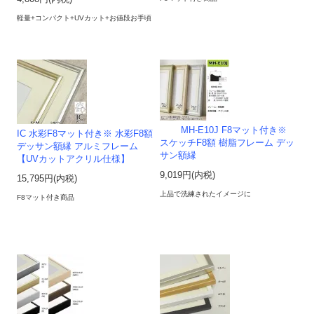
軽量+コンパクト+UVカット+お値段お手頃
MH-E10J F8マット付き※
IC 水彩F8マット付き※ 水彩F8額
スケッチF8額 樹脂フレーム デッ
デッサン額縁 アルミフレーム
サン額縁
【UVカットアクリル仕様】
9,019円(内税)
15,795円(内税)
上品で洗練されたイメージに
F8マット付き商品