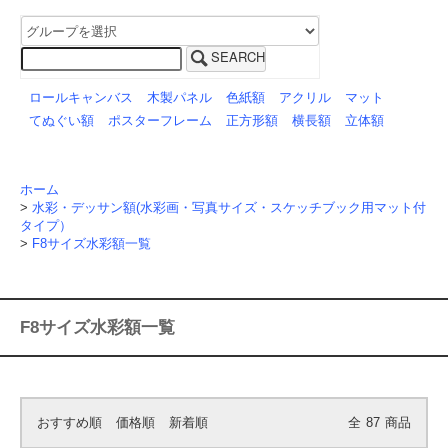
SEARCH
ロールキャンバス
木製パネル
色紙額
アクリル
マット
てぬぐい額
ポスターフレーム
正方形額
横長額
立体額
ホーム
>
水彩・デッサン額(水彩画・写真サイズ・スケッチブック用マット付
タイプ）
>
F8サイズ水彩額一覧
F8サイズ水彩額一覧
おすすめ順
価格順
新着順
全
87
商品