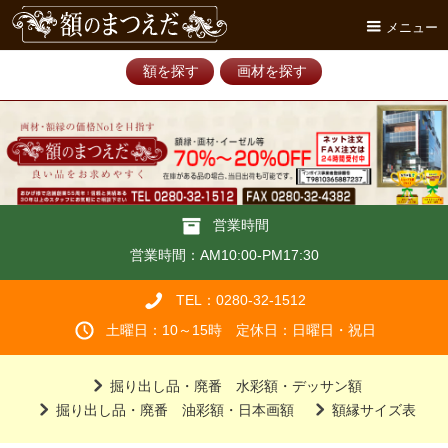
メニュー
額を探す
画材を探す
営業時間
営業時間：AM10:00-PM17:30
TEL：0280-32-1512
土曜日：10～15時 定休日：日曜日・祝日
掘り出し品・廃番 水彩額・デッサン額
掘り出し品・廃番 油彩額・日本画額
額縁サイズ表