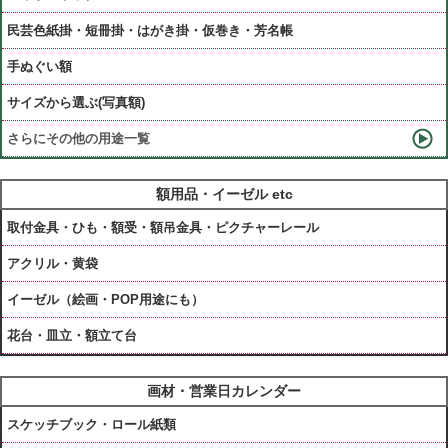
民芸色紙掛・短冊掛・はがき掛・仮巻き・芳名帳
手ぬぐい額
サイズから選ぶ(写真額)
さらにその他の用途一覧
額用品・イーゼル etc
取付金具・ひも・額受・額吊金具・ピクチャーレール
アクリル・黄袋
イーゼル（絵画・POP用途にも）
花台・皿立・額立て台
画材・営業日カレンダー
スケッチブック・ロール紙類