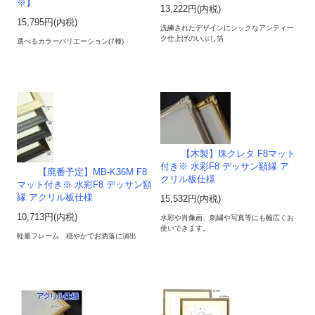
※】
13,222円(内税)
15,795円(内税)
洗練されたデザインにシックなアンティー
ク仕上げのいぶし箔
選べるカラーバリエーション(7種)
【木製】珠クレタ F8マット
付き※ 水彩F8 デッサン額縁 ア
【廃番予定】MB-K36M F8
クリル板仕様
マット付き※ 水彩F8 デッサン額
縁 アクリル板仕様
15,532円(内税)
10,713円(内税)
水彩や肖像画、刺繍や写真等にも幅広くお
使いできます。
軽量フレーム 穏やかでお洒落に演出