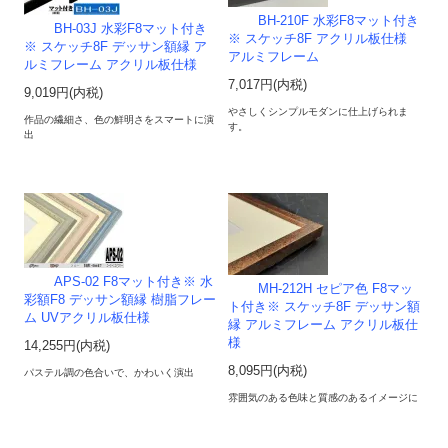
BH-210F 水彩F8マット付き
BH-03J 水彩F8マット付き
※ スケッチ8F アクリル板仕様
※ スケッチ8F デッサン額縁 ア
アルミフレーム
ルミフレーム アクリル板仕様
7,017円(内税)
9,019円(内税)
やさしくシンプルモダンに仕上げられま
作品の繊細さ、色の鮮明さをスマートに演
す。
出
APS-02 F8マット付き※ 水
MH-212H セピア色 F8マッ
彩額F8 デッサン額縁 樹脂フレー
ト付き※ スケッチ8F デッサン額
ム UVアクリル板仕様
縁 アルミフレーム アクリル板仕
様
14,255円(内税)
8,095円(内税)
パステル調の色合いで、かわいく演出
雰囲気のある色味と質感のあるイメージに