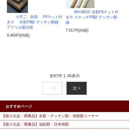
BH-W01F 水彩F8マット付
小不二 鉄黒 F8マット付
き※ スケッチF8額 デッサン額
き※ 水彩F8額 デッサン額縁
縁
アクリル板仕様
7,017円(内税)
9,460円(内税)
全
87
件
1
-
36
表示
< 前
次 >
おすすめページ
【掘り出品・廃番品】水彩・デッサン額・色紙額コーナー
【掘り出品・廃番品】油絵額・日本画額