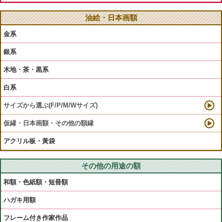
油絵・日本画額
金系
銀系
木地・茶・黒系
白系
サイズから選ぶ(F/P/M/Wサイズ)
仮縁・日本画額・その他の額縁
アクリル板・黃袋
その他の用途の額
和額・色紙額・短冊額
ハガキ用額
フレーム付き作家作品