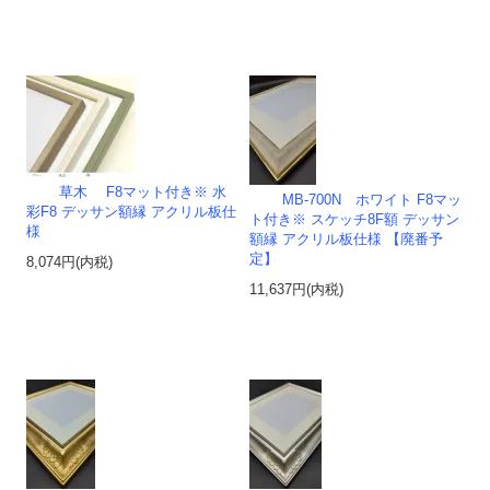
草木 F8マット付き※ 水
MB-700N ホワイト F8マッ
彩F8 デッサン額縁 アクリル板仕
ト付き※ スケッチ8F額 デッサン
様
額縁 アクリル板仕様 【廃番予
定】
8,074円(内税)
11,637円(内税)