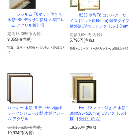
シャルム F8マット付き※
8233 水彩F8 コンパクトサ
水彩F8S デッサン額縁 木製フレ
イズ (マット巾55mm) 軽量タイプ
ーム アクリル板仕様
紫外線UVカットアクリル 1.5mm
定価13,365円(内税)
定価9,680円(内税)
9,355円(内税)
5,798円(内税)
写真・版画・水彩画・パステル・刺繍など
軽量+コンパクト+UVカット+お値段お手頃
に
ロッキー 水彩F8 デッサン額縁
HVL F8マット付き※ 水彩F
ラーソンジュール製 木製フレー
8額(595×520mm) UVアクリル仕
ム アクリル
様 【受注生産品】
定価15,620円(内税)
19,260円(内税)
10,934円(内税)