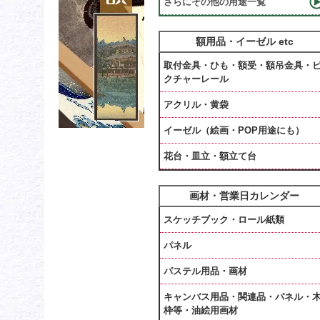
さらにその他の用途一覧
額用品・イーゼル etc
取付金具・ひも・額受・額吊金具・
クチャーレール
アクリル・黄袋
イーゼル（絵画・POP用途にも）
花台・皿立・額立て台
画材・営業日カレンダー
スケッチブック・ロール紙類
パネル
パステル用品・画材
キャンバス用品・関連品・パネル・
枠等・油絵用画材