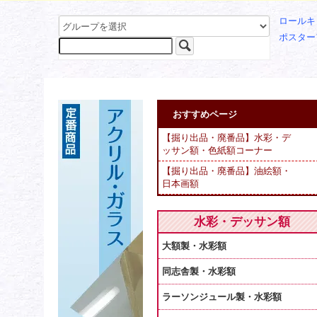
ロールキ
ポスター
おすすめページ
【掘り出品・廃番品】水彩・デ
ッサン額・色紙額コーナー
【掘り出品・廃番品】油絵額・
日本画額
水彩・デッサン額
大額製・水彩額
同志舎製・水彩額
ラーソンジュール製・水彩額