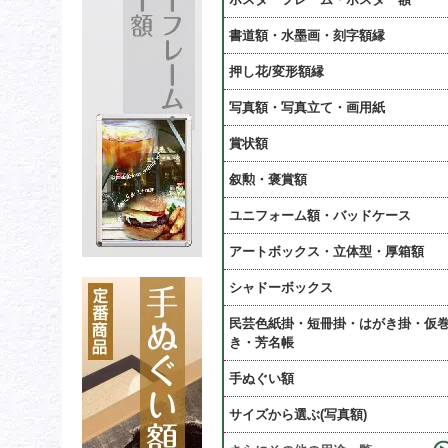
書道額・水墨画・刻字額縁
押し花/変形額縁
写真額・写真立て・画用紙
賞状額
叙勲・褒賞額
ユニフォーム額・バッドケース
アートボックス・立体型・厚箱額
シャドーボックス
民芸色紙掛・短冊掛・はがき掛・仮
き・芳名帳
手ぬぐい額
サイズから選ぶ(写真額)