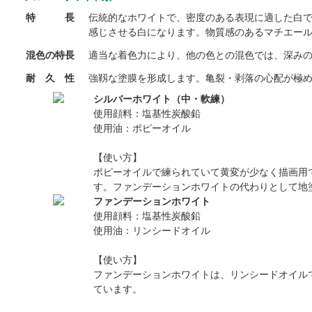
特 長
伝統的なホワイトで、密度のある表現に適した白
感じさせる白になります。物質感のあるマチエー
混色の特長
適当な着色力により、他の色との混色では、深み
耐 久 性
強靱な塗膜を形成します。亀裂・剥落の心配が極
シルバーホワイト（中・軟練）
使用顔料：塩基性炭酸鉛
使用油：ポピーオイル
【使い方】
ポピーオイルで練られていて黄変が少なく描画用
す。ファンデーションホワイトの代わりとして地
ファンデーションホワイト
使用顔料：塩基性炭酸鉛
使用油：リンシードオイル
【使い方】
ファンデーションホワイトは、リンシードオイル
ています。