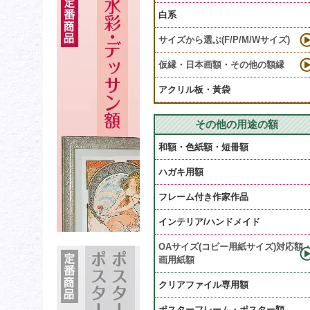
白系
サイズから選ぶ(F/P/M/Wサイズ)
仮縁・日本画額・その他の額縁
アクリル板・黃袋
その他の用途の額
和額・色紙額・短冊額
ハガキ用額
フレーム付き作家作品
インテリア/ハンドメイド
OAサイズ(コピー用紙サイズ)対応額
画用紙額
クリアファイル専用額
ポスターフレーム・ポスター額