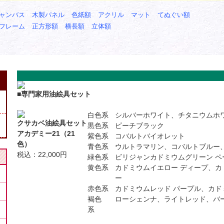
ャンバス
木製パネル
色紙額
アクリル
マット
てぬぐい額
フレーム
正方形額
横長額
立体額
■専門家用油絵具セット
白色系
シルバーホワイト、チタニウムホ
クサカベ油絵具セット
黒色系
ピーチブラック
アカデミー21（21
紫色系
コバルトバイオレット
色）
青色系
ウルトラマリン、コバルトブルー
税込：22,000円
緑色系
ビリジャンカドミウムグリーン ペ
黄色系
カドミウムイエロー ディープ、カ
ー
赤色系
カドミウムレッド パープル、カド
褐色
ローシェンナ、ライトレッド、バ
系