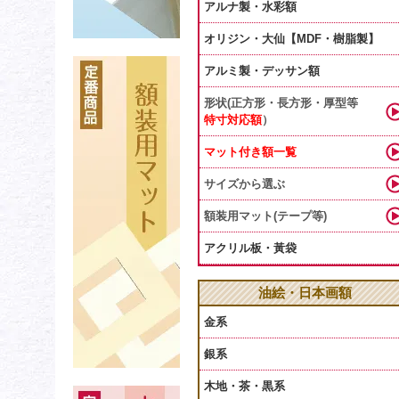
アルナ製・水彩額
オリジン・大仙【MDF・樹脂製】
アルミ製・デッサン額
形状(正方形・長方形・厚型等
特寸対応額
）
マット付き額一覧
サイズから選ぶ
額装用マット(テープ等)
アクリル板・黃袋
油絵・日本画額
金系
銀系
木地・茶・黒系