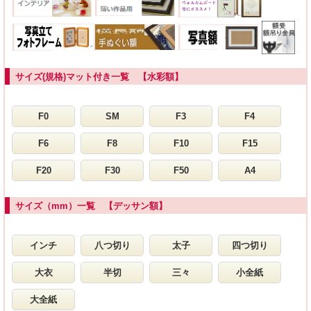
サイズ(規格)マット付き一覧 【水彩額】
F0
SM
F3
F4
F6
F8
F10
F15
F20
F30
F50
A4
サイズ（mm）一覧 【デッサン額】
インチ
八つ切り
太子
四つ切り
大衣
半切
三々
小全紙
大全紙