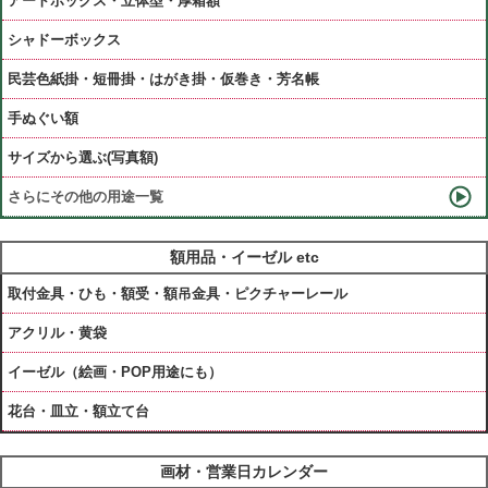
アートボックス・立体型・厚箱額
シャドーボックス
民芸色紙掛・短冊掛・はがき掛・仮巻き・芳名帳
手ぬぐい額
サイズから選ぶ(写真額)
さらにその他の用途一覧
額用品・イーゼル etc
取付金具・ひも・額受・額吊金具・ピクチャーレール
アクリル・黄袋
イーゼル（絵画・POP用途にも）
花台・皿立・額立て台
画材・営業日カレンダー