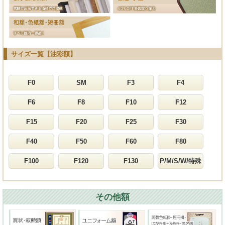
サイズ一覧【油彩額】
F0
SM
F3
F4
F6
F8
F10
F12
F15
F20
F25
F30
F40
F50
F60
F80
F100
F120
F130
P/M/S/W/特殊
その他額