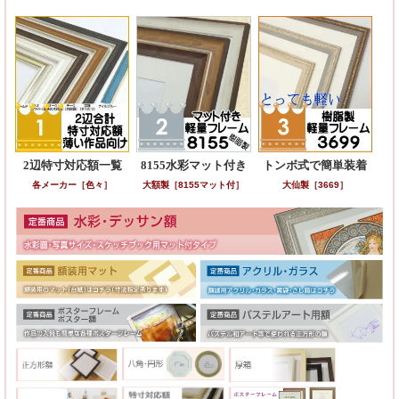
2辺特寸対応額一覧
8155水彩マット付き
トンボ式で簡単装着
各メーカー［色々］
大額製［8155マット付］
大仙製［3669］