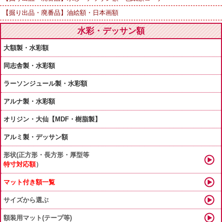
【掘り出品・廃番品】油絵額・日本画額
水彩・デッサン額
大額製・水彩額
同志舎製・水彩額
ラーソンジュール製・水彩額
アルナ製・水彩額
オリジン・大仙【MDF・樹脂製】
アルミ製・デッサン額
形状(正方形・長方形・厚型等
特寸対応額
）
マット付き額一覧
サイズから選ぶ
額装用マット(テープ等)