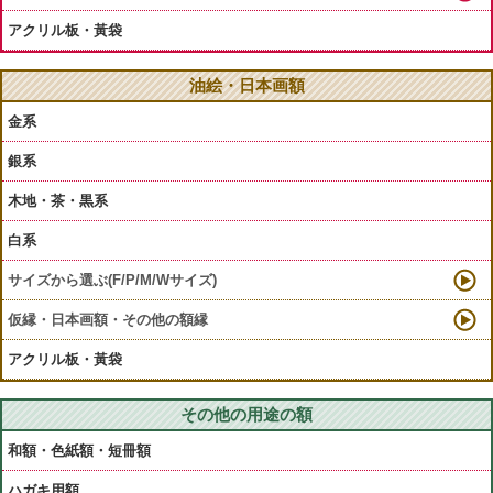
アクリル板・黃袋
油絵・日本画額
金系
銀系
木地・茶・黒系
白系
サイズから選ぶ(F/P/M/Wサイズ)
仮縁・日本画額・その他の額縁
アクリル板・黃袋
その他の用途の額
和額・色紙額・短冊額
ハガキ用額