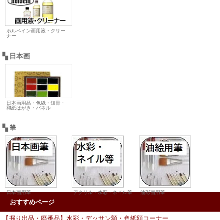
ホルベイン画用液・クリー
ナー
▚ 日本画
日本画用品・色紙・短冊・
和紙はがき・パネル
▚ 筆
日本画用筆
アクリル・水彩・ネイル筆
油彩画用筆
おすすめページ
【掘り出品・廃番品】水彩・デッサン額・色紙額コーナー