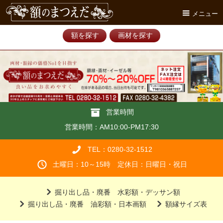
メニュー
額を探す
画材を探す
営業時間
営業時間：AM10:00-PM17:30
TEL：0280-32-1512
土曜日：10～15時 定休日：日曜日・祝日
掘り出し品・廃番 水彩額・デッサン額
掘り出し品・廃番 油彩額・日本画額
額縁サイズ表