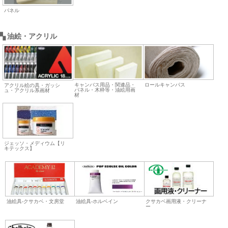
パネル
▚ 油絵・アクリル
キャンバス用品・関連品・
ロールキャンパス
アクリル絵の具・ガッシ
パネル・木枠等・油絵用画
ュ・アクリル系画材
材
ジェッソ・メディウム【リ
キテックス】
油絵具-クサカベ・文房堂
油絵具-ホルベイン
クサカベ画用液・クリーナ
ー