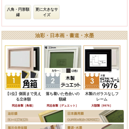
八角・円形額
更に大きなサ
縁
イズ
油彩・日本画・書道・水墨
【1位】側面まで見え
落ち着いた色合いの
木製のガラスなしフ
る立体額
額縁
レーム
同志舎製［角箱］
同志舎製［デュエット］
大額製［9976］