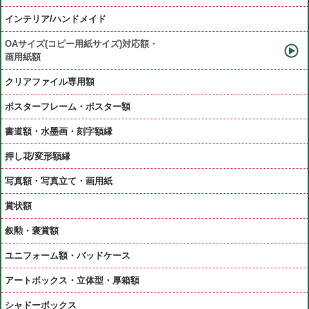
インテリア/ハンドメイド
OAサイズ(コピー用紙サイズ)対応額・
画用紙額
クリアファイル専用額
ポスターフレーム・ポスター額
書道額・水墨画・刻字額縁
押し花/変形額縁
写真額・写真立て・画用紙
賞状額
叙勲・褒賞額
ユニフォーム額・バッドケース
アートボックス・立体型・厚箱額
シャドーボックス