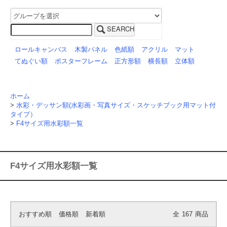
SEARCH
ロールキャンバス
木製パネル
色紙額
アクリル
マット
てぬぐい額
ポスターフレーム
正方形額
横長額
立体額
ホーム
>
水彩・デッサン額(水彩画・写真サイズ・スケッチブック用マット付
タイプ）
>
F4サイズ用水彩額一覧
F4サイズ用水彩額一覧
おすすめ順
価格順
新着順
全
167
商品