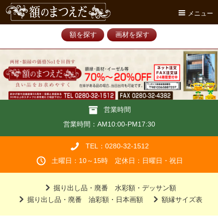
メニュー
額を探す
画材を探す
営業時間
営業時間：AM10:00-PM17:30
TEL：0280-32-1512
土曜日：10～15時 定休日：日曜日・祝日
掘り出し品・廃番 水彩額・デッサン額
掘り出し品・廃番 油彩額・日本画額
額縁サイズ表