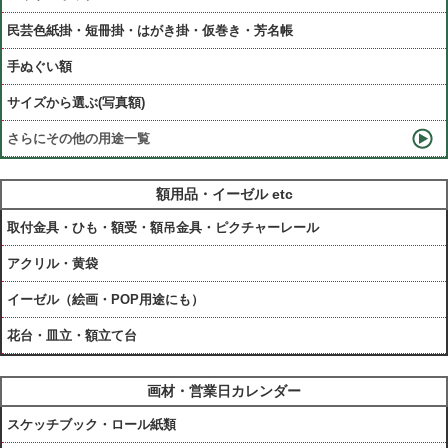
民芸色紙掛・短冊掛・はがき掛・仮巻き・芳名帳
手ぬぐい額
サイズから選ぶ(写真額)
さらにその他の用途一覧
額用品・イーゼル etc
取付金具・ひも・額受・額吊金具・ピクチャーレール
アクリル・黄袋
イーゼル（絵画・POP用途にも）
花台・皿立・額立て台
画材・営業日カレンダー
スケッチブック・ロール紙類