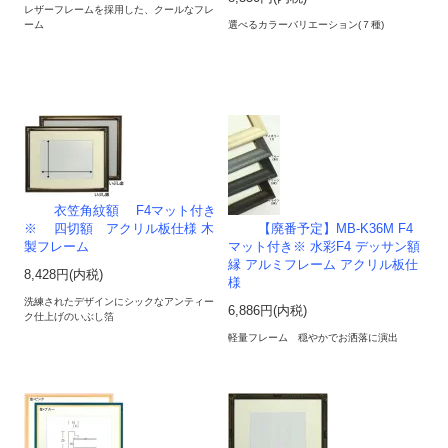
レザーフレームを採用した、クールなフレ
ーム
選べるカラーバリエーション(７種)
衣笠角紋額 F4マット付き
※ 四切額 アクリル板仕様 木
【廃番予定】MB-K36M F4
製フレーム
マット付き※ 水彩F4 デッサン額
縁 アルミフレーム アクリル板仕
8,428円(内税)
様
洗練されたデザインにシックなアンティー
6,886円(内税)
ク仕上げのいぶし箔
軽量フレーム 穏やかでお洒落に演出