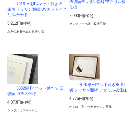
四切額デッサン額縁/アクリル板
7916 水彩F4マット付き※
仕様
四切 デッサン額縁 UVカットアク
リル板仕様
7,093円(内税)
5,212円(内税)
アンティーク調に収納可能
深みのある作品も収納可能
涼 水彩F4マット付き※ 四
5382額 F4マット付き※ 四
切 デッサン額縁 アクリル板仕様
切額 ガラス仕様
4,775円(内税)
4,073円(内税)
かまぼこ型で合わせやすい額縁
シンプルにスマートに