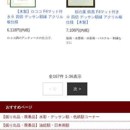
【木製】ロココ F4マット付
杉の葉 鉄黒 F4マット付き
き※ 四切 デッサン額縁 アクリル
※ 四切 デッサン額縁 アクリル板
板仕様
仕様 【木製】
6,118円(内税)
7,108円(内税)
ロココ調のアンティークの仕上げ。
版画・水墨画・水彩画・パステル・刺繍な
どに
全
167
件
1
-
36
表示
< 前
次 >
おすすめページ
【掘り出品・廃番品】水彩・デッサン額・色紙額コーナー
【掘り出品・廃番品】油絵額・日本画額