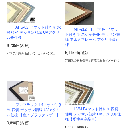
APS-02 F4マット付き※ 水
MH-212H セピア色 F4マッ
彩額F4 デッサン額縁 UVアクリ
ト付き※ スケッチ4F デッサン額
ル板仕様
縁 アルミフレーム アクリル板仕
様
9,735円(内税)
5,115円(内税)
パステル調の色合いで、かわいく演出
雰囲気のある色味と質感のあるイメージに
フレブラック F4マット付き
HVM F4マット付き※ 四切
※ 四切 デッサン額縁 UVアクリ
使用 デッサン額縁 UVアクリル仕
ル仕様 【色：ブラックレザー】
様【受注生産品※】
9,890円(内税)
8,350円(内税)