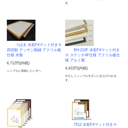
出
つばき 水彩F4マット付き※
四切額 デッサン額縁 アクリル板
BH-210F 水彩F4マット付き
仕様 木製
※ スケッチ4F仕様 アクリル板仕
様 アルミ製
6,712円(内税)
4,422円(内税)
シンプルに収納したい方へ
やさしくシンプルモダンに仕上げられま
す。
7512 水彩F4マット付き※