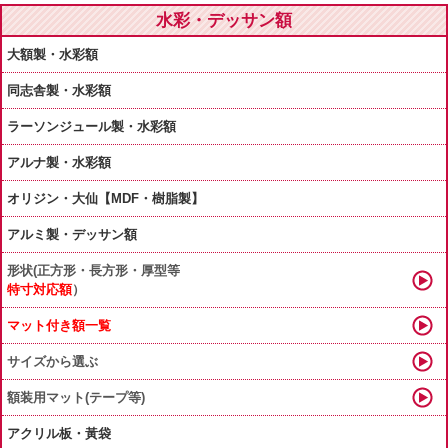
水彩・デッサン額
大額製・水彩額
同志舎製・水彩額
ラーソンジュール製・水彩額
アルナ製・水彩額
オリジン・大仙【MDF・樹脂製】
アルミ製・デッサン額
形状(正方形・長方形・厚型等
特寸対応額
）
マット付き額一覧
サイズから選ぶ
額装用マット(テープ等)
アクリル板・黃袋