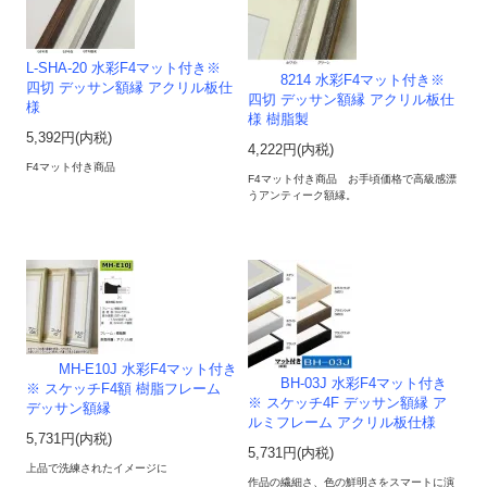
L-SHA-20 水彩F4マット付き※
8214 水彩F4マット付き※
四切 デッサン額縁 アクリル板仕
四切 デッサン額縁 アクリル板仕
様
様 樹脂製
5,392円(内税)
4,222円(内税)
F4マット付き商品
F4マット付き商品 お手頃価格で高級感漂
うアンティーク額縁。
MH-E10J 水彩F4マット付き
BH-03J 水彩F4マット付き
※ スケッチF4額 樹脂フレーム
※ スケッチ4F デッサン額縁 ア
デッサン額縁
ルミフレーム アクリル板仕様
5,731円(内税)
5,731円(内税)
上品で洗練されたイメージに
作品の繊細さ、色の鮮明さをスマートに演