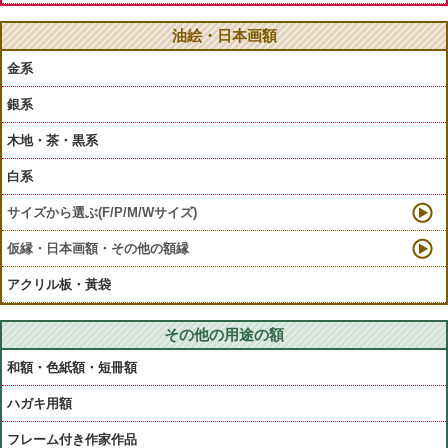
油絵・日本画額
金系
銀系
木地・茶・黒系
白系
サイズから選ぶ(F/P/M/Wサイズ)
仮縁・日本画額・その他の額縁
アクリル板・黃袋
その他の用途の額
和額・色紙額・短冊額
ハガキ用額
フレーム付き作家作品