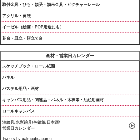
取付金具・ひも・額受・額吊金具・ピクチャーレール
アクリル・黄袋
イーゼル（絵画・POP用途にも）
花台・皿立・額立て台
画材・営業日カレンダー
スケッチブック・ロール紙類
パネル
パステル用品・画材
キャンバス用品・関連品・パネル・木枠等・油絵用画材
ロールキャンバス
油絵具/水彩絵具/色鉛筆/日本画/
営業日カレンダー
Tweets by gakubutisaburou