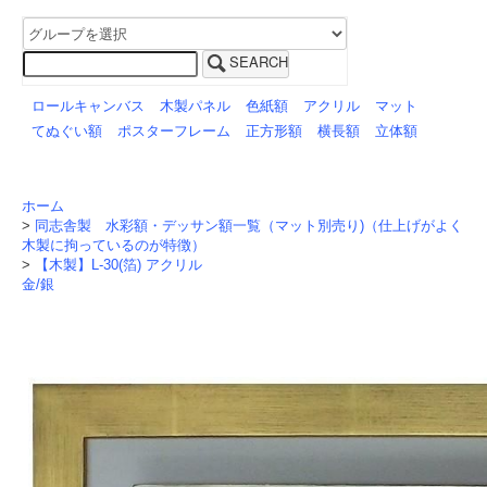
SEARCH
ロールキャンバス
木製パネル
色紙額
アクリル
マット
てぬぐい額
ポスターフレーム
正方形額
横長額
立体額
ホーム
>
同志舎製 水彩額・デッサン額一覧（マット別売り)（仕上げがよく
木製に拘っているのが特徴）
>
【木製】L-30(箔) アクリル
金/銀