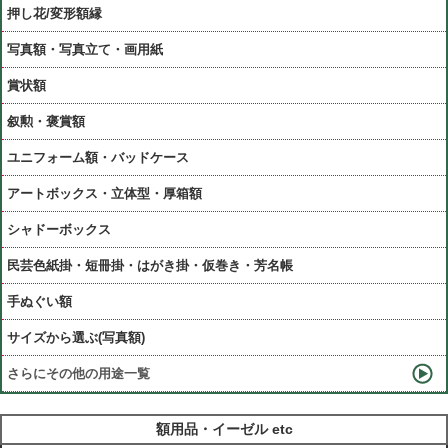
押し花/変形額縁
写真額・写真立て・画用紙
賞状額
叙勲・褒賞額
ユニフォーム額・バッドケース
アートボックス・立体型・厚箱額
シャドーボックス
民芸色紙掛・短冊掛・はがき掛・仮巻き・芳名帳
手ぬぐい額
サイズから選ぶ(写真額)
さらにその他の用途一覧
額用品・イーゼル etc