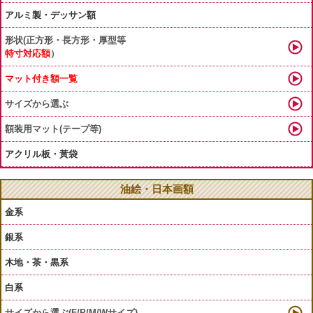
アルミ製・デッサン額
形状(正方形・長方形・厚型等
特寸対応額
）
マット付き額一覧
サイズから選ぶ
額装用マット(テープ等)
アクリル板・黃袋
油絵・日本画額
金系
銀系
木地・茶・黒系
白系
サイズから選ぶ(F/P/M/Wサイズ)