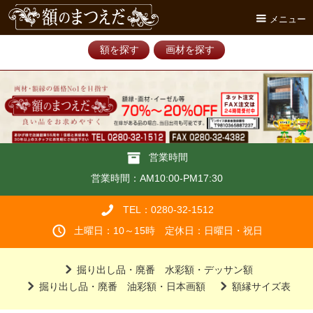
メニュー
額を探す
画材を探す
営業時間
営業時間：AM10:00-PM17:30
TEL：0280-32-1512
土曜日：10～15時 定休日：日曜日・祝日
掘り出し品・廃番 水彩額・デッサン額
掘り出し品・廃番 油彩額・日本画額
額縁サイズ表