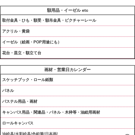
額用品・イーゼル etc
取付金具・ひも・額受・額吊金具・ピクチャーレール
アクリル・黄袋
イーゼル（絵画・POP用途にも）
花台・皿立・額立て台
画材・営業日カレンダー
スケッチブック・ロール紙類
パネル
パステル用品・画材
キャンバス用品・関連品・パネル・木枠等・油絵用画材
ロールキャンバス
油絵具/水彩絵具/色鉛筆/日本画/