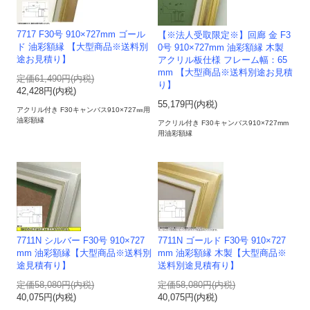
7717 F30号 910×727mm ゴール
【※法人受取限定※】回廊 金 F3
ド 油彩額縁 【大型商品※送料別
0号 910×727mm 油彩額縁 木製
途お見積り】
アクリル板仕様 フレーム幅：65
mm 【大型商品※送料別途お見積
定価61,490円(内税)
り】
42,428円(内税)
55,179円(内税)
アクリル付き F30キャンバス910×727㎜用
油彩額縁
アクリル付き F30キャンバス910×727mm
用油彩額縁
7711N シルバー F30号 910×727
7711N ゴールド F30号 910×727
mm 油彩額縁【大型商品※送料別
mm 油彩額縁 木製【大型商品※
途見積有り】
送料別途見積有り】
定価58,080円(内税)
定価58,080円(内税)
40,075円(内税)
40,075円(内税)