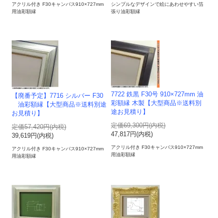
アクリル付き F30キャンバス910×727mm
シンプルなデザインで絵にあわせやすい箔
用油彩額縁
張り油彩額縁
7722 鉄黒 F30号 910×727mm 油
【廃番予定】7716 シルバー F30
彩額縁 木製【大型商品※送料別
油彩額縁【大型商品※送料別途
途お見積り】
お見積り】
定価69,300円(内税)
定価57,420円(内税)
47,817円(内税)
39,619円(内税)
アクリル付き F30キャンバス910×727mm
アクリル付き F30キャンバス910×727mm
用油彩額縁
用油彩額縁