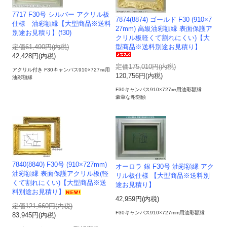
7717 F30号 シルバー アクリル板
7874(8874) ゴールド F30 (910×7
仕様 油彩額縁【大型商品※送料
27mm) 高級油彩額縁 表面保護ア
別途お見積り】(f30)
クリル板軽くて割れにくい)【大
定価61,490円(内税)
型商品※送料別途お見積り】
42,428円(内税)
定価175,010円(内税)
アクリル付き F30キャンバス910×727㎜用
120,756円(内税)
油彩額縁
F30キャンバス910×727㎜用油彩額縁
豪華な彫刻額
7840(8840) F30号 (910×727mm)
オーロラ 銀 F30号 油彩額縁 アク
油彩額縁 表面保護アクリル板(軽
リル板仕様 【大型商品※送料別
くて割れにくい)【大型商品※送
途お見積り】
料別途お見積り】
42,959円(内税)
定価121,660円(内税)
F30キャンバス910×727mm用油彩額縁
83,945円(内税)