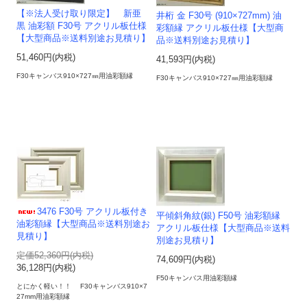
【※法人受け取り限定】 新亜
井桁 金 F30号 (910×727mm) 油
黒 油彩額 F30号 アクリル板仕様
彩額縁 アクリル板仕様【大型商
【大型商品※送料別途お見積り】
品※送料別途お見積り】
51,460円(内税)
41,593円(内税)
F30キャンバス910×727㎜用油彩額縁
F30キャンバス910×727㎜用油彩額縁
3476 F30号 アクリル板付き
平傾斜角紋(銀) F50号 油彩額縁
油彩額縁【大型商品※送料別途お
アクリル板仕様【大型商品※送料
見積り】
別途お見積り】
定価52,360円(内税)
74,609円(内税)
36,128円(内税)
F50キャンバス用油彩額縁
とにかく軽い！！ F30キャンバス910×7
27mm用油彩額縁