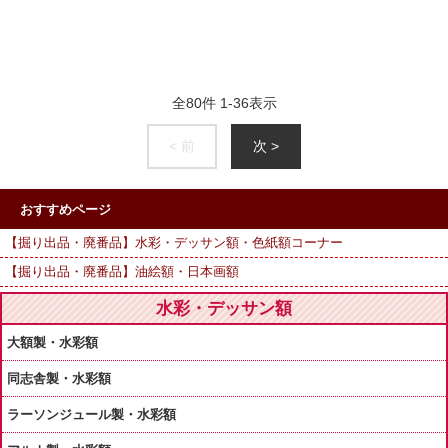
全
80
件
1
-
36
表示
< 前
次 >
おすすめページ
【掘り出品・廃番品】水彩・デッサン額・色紙額コーナー
【掘り出品・廃番品】油絵額・日本画額
水彩・デッサン額
大額製・水彩額
同志舎製・水彩額
ラーソンジュール製・水彩額