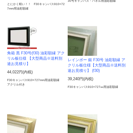
30号キャンバス・パネル用油彩額縁
とにかく軽い！！ F30キャンバス910×72
7mm用油彩額縁
角箱 黒 F30号(f30) 油彩額縁 アク
リル板仕様 【大型商品※送料別
レインボー 銀 F30号 油彩額縁 ア
途お見積り】
クリル板仕様【大型商品※送料別
途お見積り】 (f30)
44,022円(内税)
39,240円(内税)
F30キャンバス910×727mm用油彩額縁
アクリル付き
F30キャンバス910×727㎜用油彩額縁