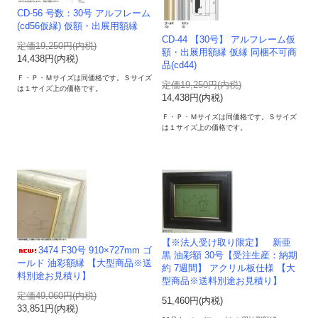
CD-56 号数：30号 アルフレーム
(cd56仮縁) 仮額・出展用額縁
CD-44 【30号】 アルフレーム仮
定価19,250円(内税)
額・出展用額縁 仮縁 同梱不可商
14,438円(内税)
品(cd44)
Ｆ・Ｐ・Ｍサイズは同価格です。Ｓサイズ
定価19,250円(内税)
は１サイズ上の価格です。
14,438円(内税)
Ｆ・Ｐ・Ｍサイズは同価格です。Ｓサイズ
は１サイズ上の価格です。
【※法人受け取り限定】 新亜
3474 F30号 910×727mm ゴ
黒 油彩額 30号【受注生産：納期
ールド 油彩額縁 【大型商品※送
約 7週間】 アクリル板仕様 【大
料別途お見積り】
型商品※送料別途お見積り】
定価49,060円(内税)
51,460円(内税)
33,851円(内税)