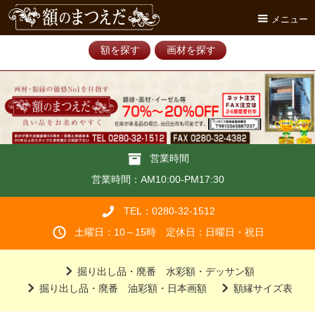
メニュー
額を探す
画材を探す
営業時間
営業時間：AM10:00-PM17:30
TEL：0280-32-1512
土曜日：10～15時 定休日：日曜日・祝日
掘り出し品・廃番 水彩額・デッサン額
掘り出し品・廃番 油彩額・日本画額
額縁サイズ表