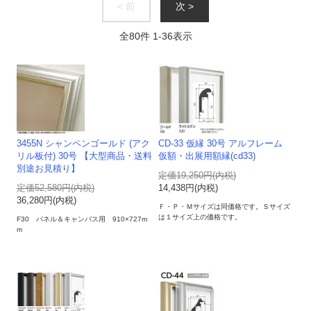
< 前
次 >
全
80
件
1
-
36
表示
3455N シャンペンゴールド (アク
CD-33 仮縁 30号 アルフレーム
リル板付) 30号 【大型商品・送料
仮額・出展用額縁(cd33)
別途お見積り】
定価19,250円(内税)
定価52,580円(内税)
14,438円(内税)
36,280円(内税)
Ｆ・Ｐ・Ｍサイズは同価格です。Ｓサイズ
は１サイズ上の価格です。
F30 パネル＆キャンバス用 910×727m
m