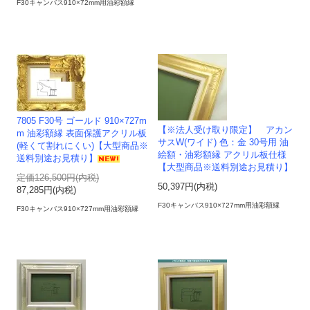
F30キャンバス910×72mm用油彩額縁
7805 F30号 ゴールド 910×727m
【※法人受け取り限定】 アカン
m 油彩額縁 表面保護アクリル板
サスW(ワイド) 色：金 30号用 油
(軽くて割れにくい)【大型商品※
絵額・油彩額縁 アクリル板仕様
送料別途お見積り】
【大型商品※送料別途お見積り】
定価126,500円(内税)
50,397円(内税)
87,285円(内税)
F30キャンバス910×727mm用油彩額縁
F30キャンバス910×727mm用油彩額縁