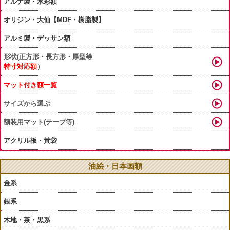
アルナ製・水彩額
オリジン・大仙【MDF・樹脂製】
アルミ製・デッサン額
形状(正方形・長方形・厚型等
特寸対応額
）
マット付き額一覧
サイズから選ぶ
額装用マット(テープ等)
アクリル板・黃袋
油絵・日本画額
金系
銀系
木地・茶・黒系