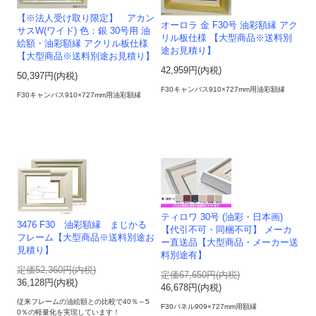
【※法人受け取り限定】 アカン
オーロラ 金 F30号 油彩額縁 アク
サスW(ワイド) 色：銀 30号用 油
リル板仕様 【大型商品※送料別
絵額・油彩額縁 アクリル板仕様
途お見積り】
【大型商品※送料別途お見積り】
42,959円(内税)
50,397円(内税)
F30キャンバス910×727mm用油彩額縁
F30キャンバス910×727mm用油彩額縁
ティロワ 30号 (油彩・日本画)
3476 F30 油彩額縁 まじかる
【代引不可・同梱不可】 メーカ
フレーム【大型商品※送料別途お
ー直送品【大型商品・メーカー送
見積り】
料別途有】
定価52,360円(内税)
定価67,650円(内税)
36,128円(内税)
46,678円(内税)
従来フレームの油絵額との比較で40％～5
F30パネル909×727mm用額縁
0％の軽量化を実現しています！