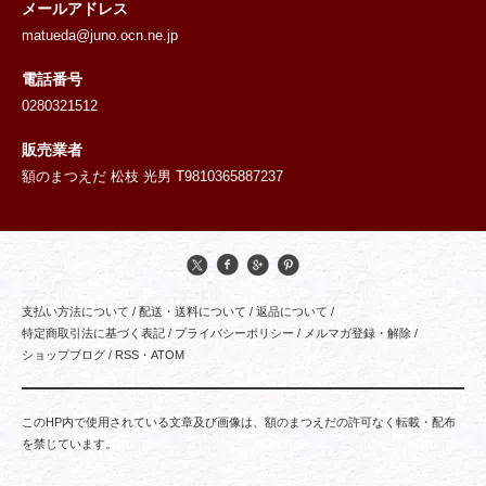
メールアドレス
matueda@juno.ocn.ne.jp
電話番号
0280321512
販売業者
額のまつえだ 松枝 光男 T9810365887237
支払い方法について
/
配送・送料について
/
返品について
/
特定商取引法に基づく表記
/
プライバシーポリシー
/
メルマガ登録・解除
/
ショップブログ
/
RSS
・
ATOM
このHP内で使用されている文章及び画像は、額のまつえだの許可なく転載・配布
を禁じています。