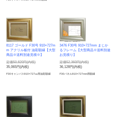
8117 ゴールド F30号 910×727m
3476 F30号 910×727mm まじか
m アクリル板付 油彩額縁【大型
るフレーム【大型商品※送料別途
商品※送料別途見積※】
お見積り】
定価50,820円(内税)
定価52,360円(内税)
35,065円(内税)
36,128円(内税)
F30キャンバス910×727㎜用油彩額縁
F30パネル910×727mm用額縁