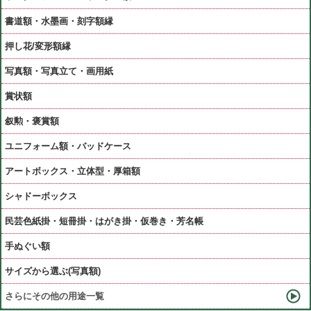
書道額・水墨画・刻字額縁
押し花/変形額縁
写真額・写真立て・画用紙
賞状額
叙勲・褒賞額
ユニフォーム額・バッドケース
アートボックス・立体型・厚箱額
シャドーボックス
民芸色紙掛・短冊掛・はがき掛・仮巻き・芳名帳
手ぬぐい額
サイズから選ぶ(写真額)
さらにその他の用途一覧