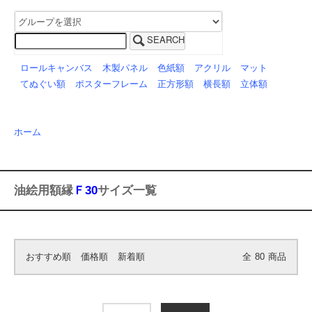
SEARCH
ロールキャンバス
木製パネル
色紙額
アクリル
マット
てぬぐい額
ポスターフレーム
正方形額
横長額
立体額
ホーム
油絵用額縁
Ｆ30
サイズ一覧
おすすめ順
価格順
新着順
全
80
商品