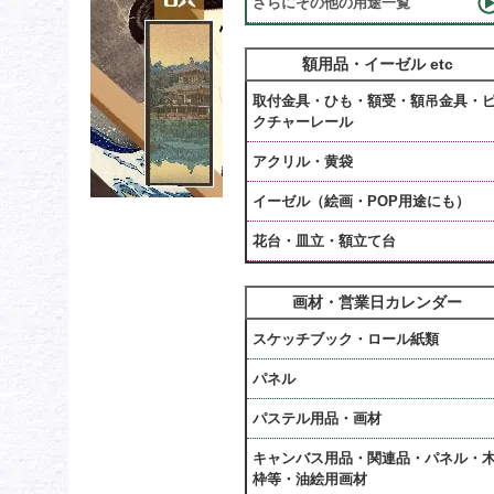
さらにその他の用途一覧
額用品・イーゼル etc
取付金具・ひも・額受・額吊金具・
クチャーレール
アクリル・黄袋
イーゼル（絵画・POP用途にも）
花台・皿立・額立て台
画材・営業日カレンダー
スケッチブック・ロール紙類
パネル
パステル用品・画材
キャンバス用品・関連品・パネル・
枠等・油絵用画材