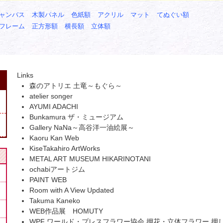
ャンバス
木製パネル
色紙額
アクリル
マット
てぬぐい額
フレーム
正方形額
横長額
立体額
Links
森のアトリエ 土竜～もぐら～
atelier songer
AYUMI ADACHI
Bunkamura ザ・ミュージアム
Gallery NaNa～高谷洋一油絵展～
Kaoru Kan Web
KiseTakahiro ArtWorks
METAL ART MUSEUM HIKARINOTANI
ochabiアートジム
PAINT WEB
Room with A View Updated
Takuma Kaneko
WEB作品展 HOMUTY
WPF ワールド・プレスフラワー協会 押花・立体フラワー 押