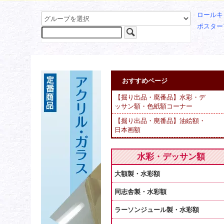
ロールキ
ポスター
おすすめページ
【掘り出品・廃番品】水彩・デ
ッサン額・色紙額コーナー
【掘り出品・廃番品】油絵額・
日本画額
水彩・デッサン額
大額製・水彩額
同志舎製・水彩額
ラーソンジュール製・水彩額