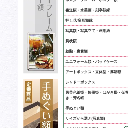
書道額・水墨画・刻字額縁
押し花/変形額縁
写真額・写真立て・画用紙
賞状額
叙勲・褒賞額
ユニフォーム額・バッドケース
アートボックス・立体型・厚箱額
シャドーボックス
民芸色紙掛・短冊掛・はがき掛・仮
き・芳名帳
手ぬぐい額
サイズから選ぶ(写真額)