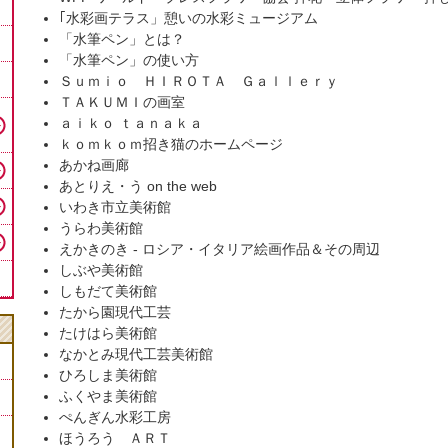
｢水彩画テラス」憩いの水彩ミュージアム
「水筆ペン」とは？
「水筆ペン」の使い方
Ｓｕｍｉｏ ＨＩＲＯＴＡ Ｇａｌｌｅｒｙ
ＴＡＫＵＭＩの画室
ａｉｋｏ ｔａｎａｋａ
ｋｏｍｋｏｍ招き猫のホームページ
あかね画廊
あとりえ・う on the web
いわき市立美術館
うらわ美術館
えかきのき - ロシア・イタリア絵画作品＆その周辺
しぶや美術館
しもだて美術館
たから園現代工芸
たけはら美術館
なかとみ現代工芸美術館
ひろしま美術館
ふくやま美術館
ぺんぎん水彩工房
ほうろう ＡＲＴ