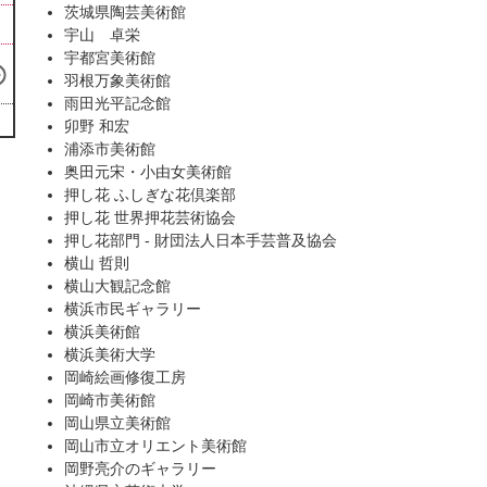
茨城県陶芸美術館
宇山 卓栄
宇都宮美術館
羽根万象美術館
雨田光平記念館
卯野 和宏
浦添市美術館
奥田元宋・小由女美術館
押し花 ふしぎな花倶楽部
押し花 世界押花芸術協会
押し花部門 - 財団法人日本手芸普及協会
横山 哲則
横山大観記念館
横浜市民ギャラリー
横浜美術館
横浜美術大学
岡崎絵画修復工房
岡崎市美術館
岡山県立美術館
岡山市立オリエント美術館
岡野亮介のギャラリー