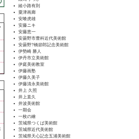
綾小路有則
粟津画廊
安喰虎雄
安藤ニキ
ピ
安藤恵一
安曇野市豊科近代美術館
安曇野?橋節郎記念美術館
伊勢崎 勝人
伊丹市立美術館
伊庭美術教室
伊藤画塾
伊藤久美子
伊藤清永美術館
井上 久照
井上直久
井波美術館
一期会
一枚の繪
茨城県つくば美術館
木
茨城県近代美術館
茨城県天心記念五浦美術館