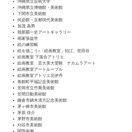
沖縄県立芸術大学
沖縄県立博物館・美術館
下関市立美術館
何必館・京都現代美術館
加茂 為男
我那覇一史アートギャラリー
画家張益学
絵の練習帳
絵を描こう♪「絵画教室」狛江、世田谷
絵画教室 下落合アトリエ
絵画教室 芸大美大受験 ナカムラアート
絵画教室アートルーブル
絵画教室アトリエ北伊丹
角館町平福記念美術館
笠岡市立竹喬美術館
笠間日動美術館
鎌倉市鏑木清方記念美術館
茅ヶ崎市美術館
茅原 佳介
茅野市美術館
刈谷市美術館
関西画廊