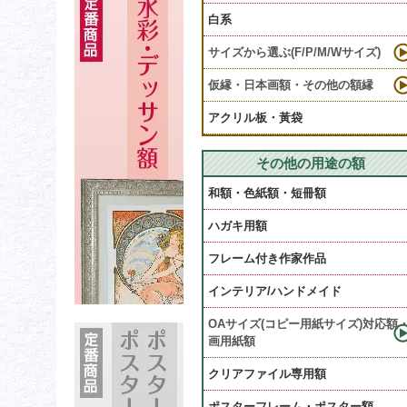
白系
サイズから選ぶ(F/P/M/Wサイズ)
仮縁・日本画額・その他の額縁
アクリル板・黃袋
その他の用途の額
和額・色紙額・短冊額
ハガキ用額
フレーム付き作家作品
インテリア/ハンドメイド
OAサイズ(コピー用紙サイズ)対応額
画用紙額
クリアファイル専用額
ポスターフレーム・ポスター額