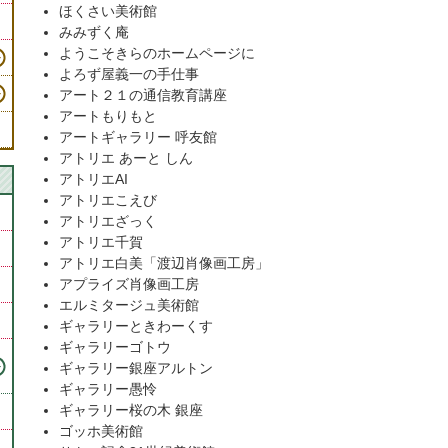
ほくさい美術館
みみずく庵
ようこそきらのホームページに
よろず屋義一の手仕事
アート２１の通信教育講座
アートもりもと
アートギャラリー 呼友館
アトリエ あーと しん
アトリエAI
アトリエこえび
アトリエざっく
アトリエ千賀
アトリエ白美「渡辺肖像画工房」
アプライズ肖像画工房
エルミタージュ美術館
ギャラリーときわーくす
ギャラリーゴトウ
・
ギャラリー銀座アルトン
ギャラリー愚怜
ギャラリー桜の木 銀座
ゴッホ美術館