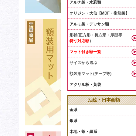
アルナ製・水彩額
オリジン・大仙【MDF・樹脂製】
アルミ製・デッサン額
形状(正方形・長方形・厚型等
特寸対応額
）
マット付き額一覧
サイズから選ぶ
額装用マット(テープ等)
アクリル板・黃袋
油絵・日本画額
金系
銀系
木地・茶・黒系