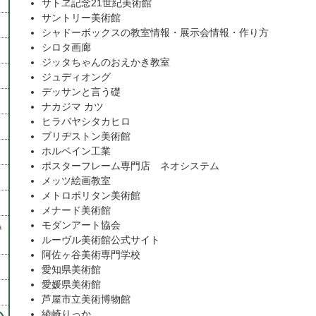
サトヱ記念21世紀美術館
サントリー美術館
シャドーボックスの教室情報・展示会情報・作り方
シロタ画廊
ジッタちゃんのおえかき教室
ジュディオング
デッサンと言う礎
ナカジマ カツ
ヒラバヤシタカヒロ
ブリヂストン美術館
ホルベイン工業
ポスターフレーム専門店 ネオシステム
メッツ絵画教室
メトロポリタン美術館
メナード美術館
モダンアート協会
巻
ルーヴル美術館公式サイト
阿佐ヶ谷美術専門学校
愛知県美術館
愛媛県美術館
芦屋市立美術博物館
綾崎りっか