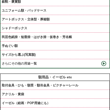
叙勲・褒賞額
ユニフォーム額・バッドケース
アートボックス・立体型・厚箱額
シャドーボックス
民芸色紙掛・短冊掛・はがき掛・仮巻き・芳名帳
手ぬぐい額
サイズから選ぶ(写真額)
さらにその他の用途一覧
額用品・イーゼル etc
取付金具・ひも・額受・額吊金具・ピクチャーレール
アクリル・黄袋
イーゼル（絵画・POP用途にも）