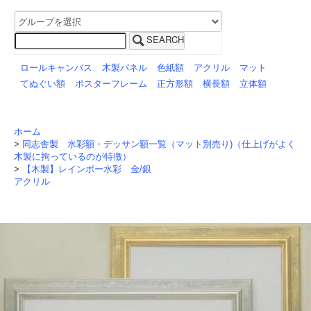
SEARCH
ロールキャンバス
木製パネル
色紙額
アクリル
マット
てぬぐい額
ポスターフレーム
正方形額
横長額
立体額
ホーム
>
同志舎製 水彩額・デッサン額一覧（マット別売り)（仕上げがよく
木製に拘っているのが特徴）
>
【木製】レインボー水彩 金/銀
アクリル