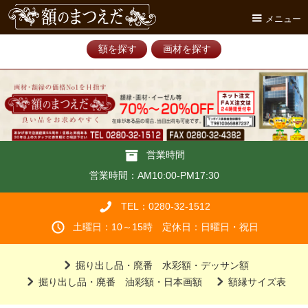
メニュー
額を探す
画材を探す
営業時間
営業時間：AM10:00-PM17:30
TEL：0280-32-1512
土曜日：10～15時 定休日：日曜日・祝日
掘り出し品・廃番 水彩額・デッサン額
掘り出し品・廃番 油彩額・日本画額
額縁サイズ表