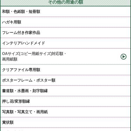
その他の用途の額
和額・色紙額・短冊額
ハガキ用額
フレーム付き作家作品
インテリア/ハンドメイド
OAサイズ(コピー用紙サイズ)対応額・
画用紙額
クリアファイル専用額
ポスターフレーム・ポスター額
書道額・水墨画・刻字額縁
押し花/変形額縁
写真額・写真立て・画用紙
賞状額