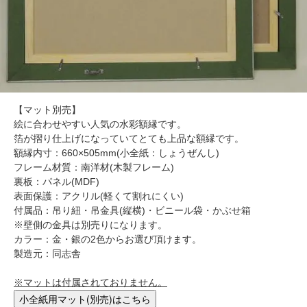
【マット別売】
絵に合わせやすい人気の水彩額縁です。
箔が摺り仕上げになっていてとても上品な額縁です。
額縁内寸：660×505mm(小全紙：しょうぜんし)
フレーム材質：南洋材(木製フレーム)
裏板：パネル(MDF)
表面保護：アクリル(軽くて割れにくい)
付属品：吊り紐・吊金具(縦横)・ビニール袋・かぶせ箱
※壁側の金具は別売りになります。
カラー：金・銀の2色からお選び頂けます。
製造元：同志舎
※マットは付属されておりません。