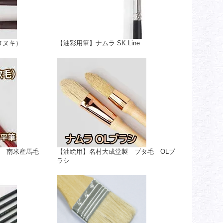
タヌキ）
【油彩用筆】ナムラ SK.Line
M 南米産馬毛
【油絵用】名村大成堂製 ブタ毛 OLブ
ラシ