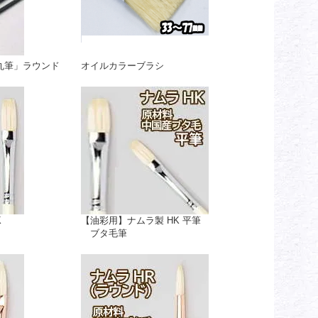
丸筆」ラウンド
オイルカラーブラシ
K
【油彩用】ナムラ製 HK 平筆
ブタ毛筆