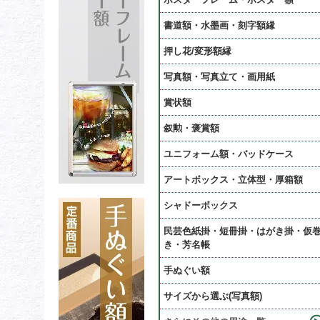
書道額・水墨画・刻字額縁
押し花/変形額縁
写真額・写真立て・画用紙
賞状額
叙勲・褒賞額
ユニフォーム額・バッドケース
アートボックス・立体型・厚箱額
シャドーボックス
民芸色紙掛・短冊掛・はがき掛・仮
き・芳名帳
手ぬぐい額
サイズから選ぶ(写真額)