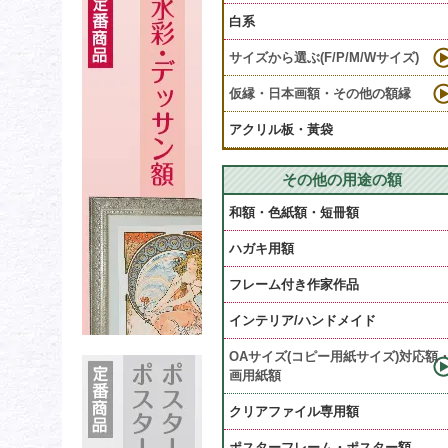
白系
サイズから選ぶ(F/P/M/Wサイズ)
仮縁・日本画額・その他の額縁
アクリル板・黃袋
その他の用途の額
和額・色紙額・短冊額
ハガキ用額
フレーム付き作家作品
インテリア/ハンドメイド
OAサイズ(コピー用紙サイズ)対応額
画用紙額
クリアファイル専用額
ポスターフレーム・ポスター額