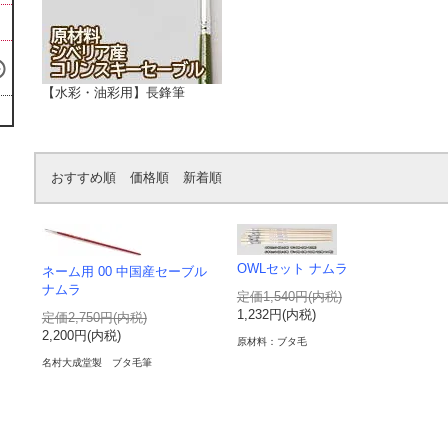
【水彩・油彩用】長鋒筆
おすすめ順
価格順
新着順
OWLセット ナムラ
ネーム用 00 中国産セーブル
ナムラ
定価1,540円(内税)
1,232円(内税)
定価2,750円(内税)
2,200円(内税)
原材料：ブタ毛
名村大成堂製 ブタ毛筆