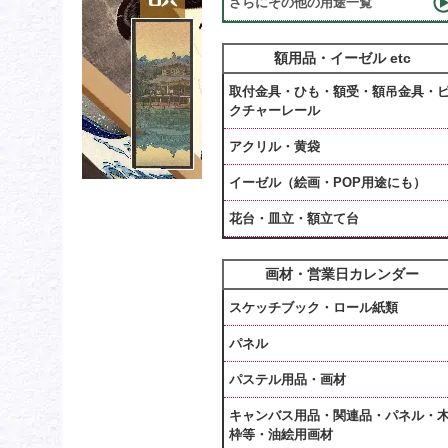
さらにその他の用途一覧
額用品・イーゼル etc
取付金具・ひも・額受・額吊金具・
クチャーレール
アクリル・黄袋
イーゼル（絵画・POP用途にも）
花台・皿立・額立て台
画材・営業日カレンダー
スケッチブック・ロール紙類
パネル
パステル用品・画材
キャンバス用品・関連品・パネル・
枠等・油絵用画材