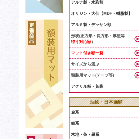
アルナ製・水彩額
オリジン・大仙【MDF・樹脂製】
アルミ製・デッサン額
形状(正方形・長方形・厚型等
特寸対応額
）
マット付き額一覧
サイズから選ぶ
額装用マット(テープ等)
アクリル板・黃袋
油絵・日本画額
金系
銀系
木地・茶・黒系