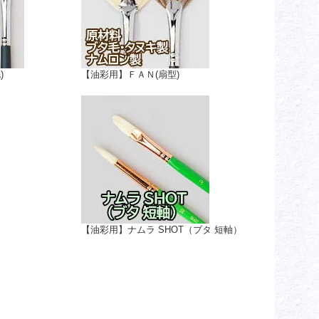
)
【油彩用】ＦＡＮ(扇型)
【油彩用】ナムラ SHOT（ブタ 短軸）