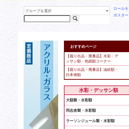
ロールキ
ポスター
おすすめページ
【掘り出品・廃番品】水彩・デ
ッサン額・色紙額コーナー
【掘り出品・廃番品】油絵額・
日本画額
水彩・デッサン額
大額製・水彩額
同志舎製・水彩額
ラーソンジュール製・水彩額