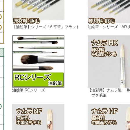
【油絵筆】シリーズ「A 平筆」フラット
油絵筆・シリーズ「AR 
油絵筆 RCシリーズ
【油彩用】ナムラ製 H
ブタ毛筆
・