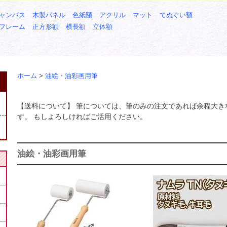
ャンバス
木製パネル
色紙額
アクリル
マット
てぬぐい額
フレーム
正方形額
横長額
立体額
ホーム
>
油絵・油彩画用筆
【送料について】 筆については、筆のみの注文であれば余程大き
す。 もしよろしければご活用ください。
油絵・油彩画用筆