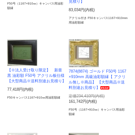
見積り】
F50号（1167×910㎜）キャンバス用油彩
額縁
83,034円(内税)
アクリル付き F50キャンバス1167×910mm
用油彩額縁
【※法人受け取り限定】 新亜
7874(8874) ゴールド F50号 1167
黒 油彩額 F50号 アクリル板仕様
×910mm 高級油彩額縁【 アクリ
【大型商品※送料別途お見積り】
ル無し※商品】 【大型商品※送
料別途お見積り】
77,418円(内税)
定価234,410円(内税)
F50キャンバス1167×910㎜用油彩額縁
161,742円(内税)
F50号（1167×910㎜）キャンバス用油彩
額縁