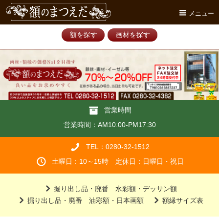
メニュー
額を探す
画材を探す
営業時間
営業時間：AM10:00-PM17:30
TEL：0280-32-1512
土曜日：10～15時 定休日：日曜日・祝日
掘り出し品・廃番 水彩額・デッサン額
掘り出し品・廃番 油彩額・日本画額
額縁サイズ表