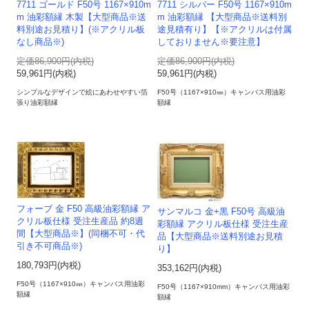
7711 ゴールド F50号 1167×910m
7711 シルバー F50号 1167×910m
m 油彩額縁 木製【大型商品※送
m 油彩額縁 【大型商品※送料別
料別途お見積り】(※アクリル板
途見積有り】【※アクリルは付属
なし商品※)
しておりません※要注意】
定価86,900円(内税)
定価86,900円(内税)
59,961円(内税)
59,961円(内税)
シンプルなデザインで絵にあわせやすい箔
F50号（1167×910㎜）キャンバス用油彩
張り油彩額縁
額縁
フォーブ 金 F50 高級油彩額縁 ア
サンマルコ 金+黒 F50号 高級油
クリル板仕様 受注生産品 約8週
彩額縁 アクリル板仕様 受注生産
間【大型商品※】(同梱不可・代
品【大型商品※送料別途お見積
引き不可商品※)
り】
180,793円(内税)
353,162円(内税)
F50号（1167×910㎜）キャンバス用油彩
F50号（1167×910mm）キャンバス用油彩
額縁
額縁