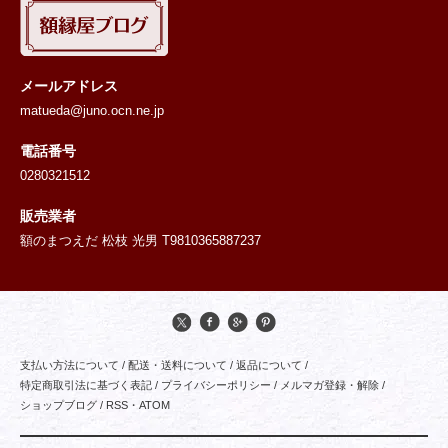
メールアドレス
matueda@juno.ocn.ne.jp
電話番号
0280321512
販売業者
額のまつえだ 松枝 光男 T9810365887237
支払い方法について
/
配送・送料について
/
返品について
/
特定商取引法に基づく表記
/
プライバシーポリシー
/
メルマガ登録・解除
/
ショップブログ
/
RSS
・
ATOM