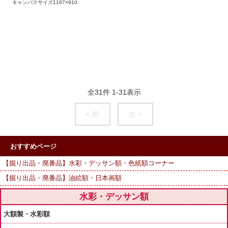
キャンバスサイズ1167×910
全
31
件
1
-
31
表示
< 前
次 >
おすすめページ
【掘り出品・廃番品】水彩・デッサン額・色紙額コーナー
【掘り出品・廃番品】油絵額・日本画額
水彩・デッサン額
大額製・水彩額