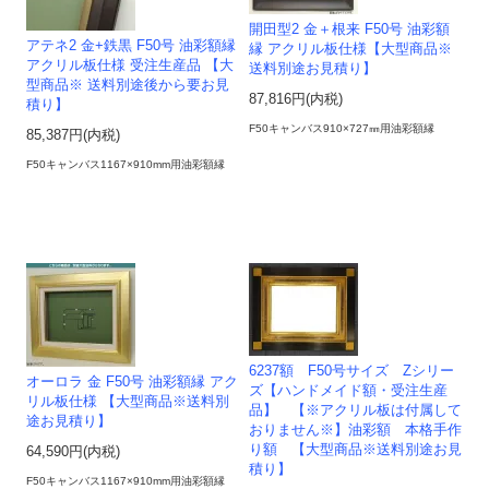
開田型2 金＋根来 F50号 油彩額
アテネ2 金+鉄黒 F50号 油彩額縁
縁 アクリル板仕様【大型商品※
アクリル板仕様 受注生産品 【大
送料別途お見積り】
型商品※ 送料別途後から要お見
87,816円(内税)
積り】
F50キャンバス910×727㎜用油彩額縁
85,387円(内税)
F50キャンバス1167×910mm用油彩額縁
6237額 F50号サイズ Zシリー
オーロラ 金 F50号 油彩額縁 アク
ズ【ハンドメイド額・受注生産
リル板仕様 【大型商品※送料別
品】 【※アクリル板は付属して
途お見積り】
おりません※】油彩額 本格手作
り額 【大型商品※送料別途お見
64,590円(内税)
積り】
F50キャンバス1167×910mm用油彩額縁