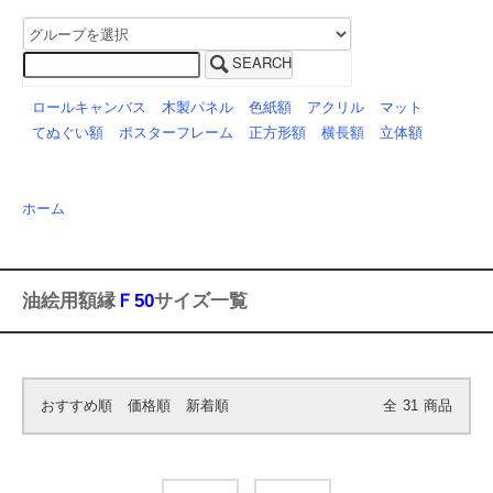
SEARCH
ロールキャンバス
木製パネル
色紙額
アクリル
マット
てぬぐい額
ポスターフレーム
正方形額
横長額
立体額
ホーム
油絵用額縁
Ｆ50
サイズ一覧
おすすめ順
価格順
新着順
全
31
商品