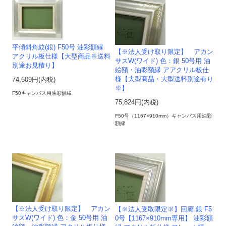
平傾斜角紋(銀) F50号 油彩額縁
【※法人受け取り限定】 アカン
アクリル板仕様【大型商品※送料
サスW(ワイド) 色：銀 50号用 油
別途お見積り】
絵額・油彩額縁 アアクリル板仕
様【大型商品・大型送料別途有り
74,609円(内税)
※】
F50キャンバス用油彩額縁
75,824円(内税)
F50号（1167×910mm）キャンバス用油彩
額縁
【※法人受け取り限定】 アカン
【※法人受取限定※】回廊 銀 F5
サスW(ワイド) 色：金 50号用 油
0号【1167×910mm専用】 油彩額