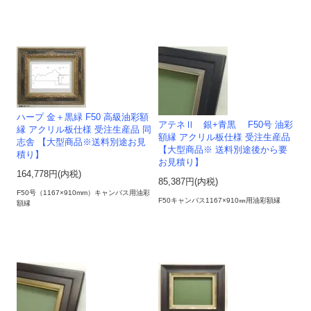
ハープ 金＋黒緑 F50 高級油彩額
アテネⅡ 銀+青黒 F50号 油彩
縁 アクリル板仕様 受注生産品 同
額縁 アクリル板仕様 受注生産品
志舎 【大型商品※送料別途お見
【大型商品※ 送料別途後から要
積り】
お見積り】
164,778円(内税)
85,387円(内税)
F50号（1167×910mm）キャンバス用油彩
F50キャンバス1167×910㎜用油彩額縁
額縁