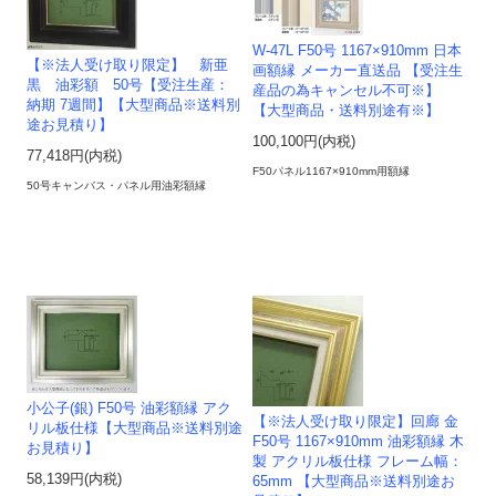
W-47L F50号 1167×910mm 日本
【※法人受け取り限定】 新亜
画額縁 メーカー直送品 【受注生
黒 油彩額 50号【受注生産：
産品の為キャンセル不可※】
納期 7週間】【大型商品※送料別
【大型商品・送料別途有※】
途お見積り】
100,100円(内税)
77,418円(内税)
F50パネル1167×910mm用額縁
50号キャンバス・パネル用油彩額縁
小公子(銀) F50号 油彩額縁 アク
【※法人受け取り限定】回廊 金
リル板仕様【大型商品※送料別途
F50号 1167×910mm 油彩額縁 木
お見積り】
製 アクリル板仕様 フレーム幅：
58,139円(内税)
65mm 【大型商品※送料別途お