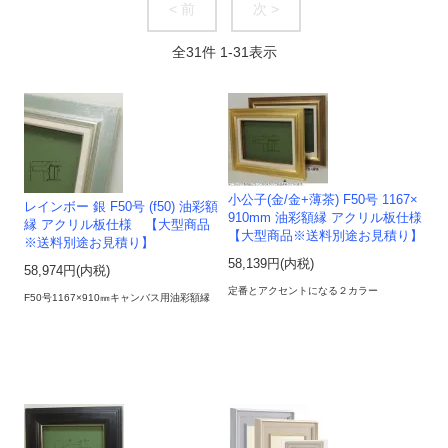
< 前
次 >
全
31
件
1
-
31
表示
小公子(金/金+薄茶) F50号 1167×
レインボー 銀 F50号 (f50) 油彩額
910mm 油彩額縁 アクリル板仕様
縁 アクリル板仕様 【大型商品
【大型商品※送料別途お見積り】
※送料別途お見積り】
58,139円(内税)
58,974円(内税)
定番とアクセントになる２カラー
F50号1167×910㎜キャンバス用油彩額縁