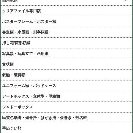
画用紙額
クリアファイル専用額
ポスターフレーム・ポスター額
書道額・水墨画・刻字額縁
押し花/変形額縁
写真額・写真立て・画用紙
賞状額
叙勲・褒賞額
ユニフォーム額・バッドケース
アートボックス・立体型・厚箱額
シャドーボックス
民芸色紙掛・短冊掛・はがき掛・仮巻き・芳名帳
手ぬぐい額