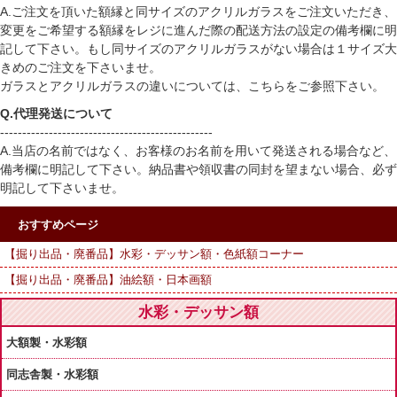
A.ご注文を頂いた額縁と同サイズの
アクリルガラス
をご注文いただき、
変更をご希望する額縁をレジに進んだ際の配送方法の設定の備考欄に明
記して下さい。もし同サイズのアクリルガラスがない場合は１サイズ大
きめのご注文を下さいませ。
ガラスとアクリルガラスの違いについては、
こちら
をご参照下さい。
Q.代理発送について
------------------------------------------------
A.当店の名前ではなく、お客様のお名前を用いて発送される場合など、
備考欄に明記して下さい。納品書や領収書の同封を望まない場合、必ず
明記して下さいませ。
おすすめページ
【掘り出品・廃番品】水彩・デッサン額・色紙額コーナー
【掘り出品・廃番品】油絵額・日本画額
水彩・デッサン額
大額製・水彩額
同志舎製・水彩額