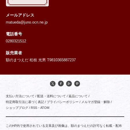
メールアドレス
matueda@juno.ocn.ne.jp
電話番号
0280321512
販売業者
額のまつえだ 松枝 光男 T9810365887237
支払い方法について
/
配送・送料について
/
返品について
/
特定商取引法に基づく表記
/
プライバシーポリシー
/
メルマガ登録・解除
/
ショップブログ
/
RSS
・
ATOM
このHP内で使用されている文章及び画像は、額のまつえだの許可なく転載・配布