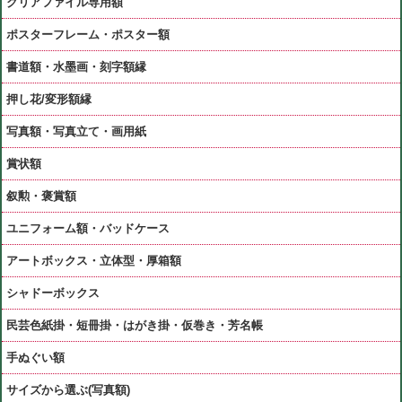
クリアファイル専用額
ポスターフレーム・ポスター額
書道額・水墨画・刻字額縁
押し花/変形額縁
写真額・写真立て・画用紙
賞状額
叙勲・褒賞額
ユニフォーム額・バッドケース
アートボックス・立体型・厚箱額
シャドーボックス
民芸色紙掛・短冊掛・はがき掛・仮巻き・芳名帳
手ぬぐい額
サイズから選ぶ(写真額)