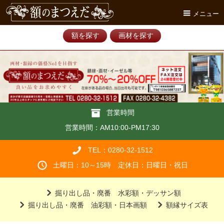
メニュー
額を探す
画材を探す
営業時間
営業時間：AM10:00-PM17:30
TEL：0280-32-1512
土曜日：10～15時 定休日：日曜日・祝日
掘り出し品・廃番 水彩額・デッサン額
掘り出し品・廃番 油彩額・日本画額
額縁サイズ表