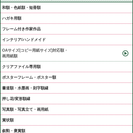
和額・色紙額・短冊額
ハガキ用額
フレーム付き作家作品
インテリア/ハンドメイド
OAサイズ(コピー用紙サイズ)対応額・
画用紙額
クリアファイル専用額
ポスターフレーム・ポスター額
書道額・水墨画・刻字額縁
押し花/変形額縁
写真額・写真立て・画用紙
賞状額
叙勲・褒賞額