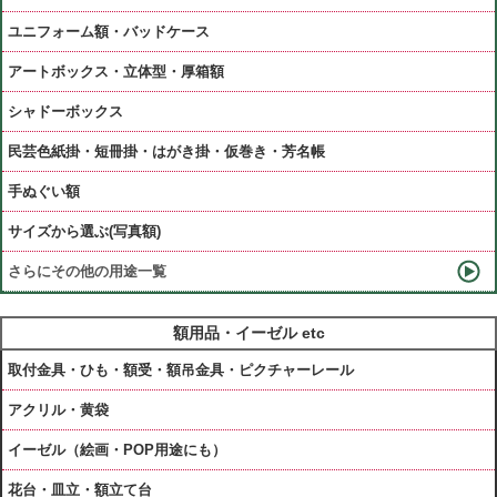
ユニフォーム額・バッドケース
アートボックス・立体型・厚箱額
シャドーボックス
民芸色紙掛・短冊掛・はがき掛・仮巻き・芳名帳
手ぬぐい額
サイズから選ぶ(写真額)
さらにその他の用途一覧
額用品・イーゼル etc
取付金具・ひも・額受・額吊金具・ピクチャーレール
アクリル・黄袋
イーゼル（絵画・POP用途にも）
花台・皿立・額立て台