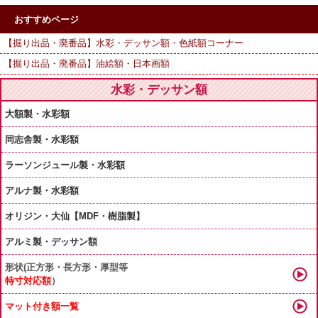
おすすめページ
【掘り出品・廃番品】水彩・デッサン額・色紙額コーナー
【掘り出品・廃番品】油絵額・日本画額
水彩・デッサン額
大額製・水彩額
同志舎製・水彩額
ラーソンジュール製・水彩額
アルナ製・水彩額
オリジン・大仙【MDF・樹脂製】
アルミ製・デッサン額
形状(正方形・長方形・厚型等
特寸対応額
）
マット付き額一覧