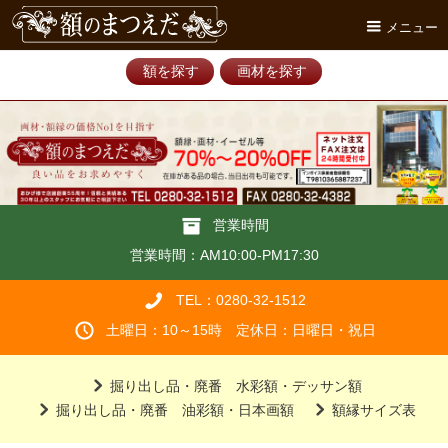
メニュー
額を探す
画材を探す
営業時間
営業時間：AM10:00-PM17:30
TEL：0280-32-1512
土曜日：10～15時 定休日：日曜日・祝日
掘り出し品・廃番 水彩額・デッサン額
掘り出し品・廃番 油彩額・日本画額
額縁サイズ表