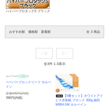
ハイパープロタックS ブラック
おすすめ順
価格順
新着順
全
3
商品
< 前
次 >
全
3
件
1
-
3
表示
ペーパーブロックリーフ ホルベ
イン
定価495円(内税)
【5冊セット】ホワイトアイ
396円(内税)
ビス水彩紙 ブロック 300g 細目
WIBH-SM ホルベイン