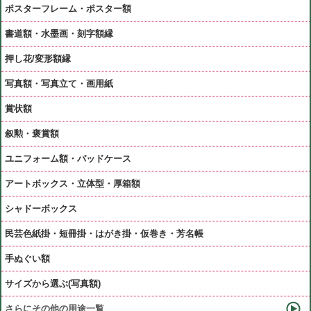
ポスターフレーム・ポスター額
書道額・水墨画・刻字額縁
押し花/変形額縁
写真額・写真立て・画用紙
賞状額
叙勲・褒賞額
ユニフォーム額・バッドケース
アートボックス・立体型・厚箱額
シャドーボックス
民芸色紙掛・短冊掛・はがき掛・仮巻き・芳名帳
手ぬぐい額
サイズから選ぶ(写真額)
さらにその他の用途一覧