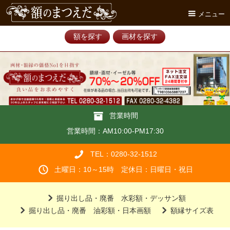
メニュー
額を探す
画材を探す
営業時間
営業時間：AM10:00-PM17:30
TEL：0280-32-1512
土曜日：10～15時 定休日：日曜日・祝日
掘り出し品・廃番 水彩額・デッサン額
掘り出し品・廃番 油彩額・日本画額
額縁サイズ表