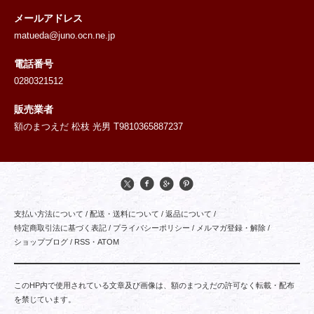
メールアドレス
matueda@juno.ocn.ne.jp
電話番号
0280321512
販売業者
額のまつえだ 松枝 光男 T9810365887237
支払い方法について
/
配送・送料について
/
返品について
/
特定商取引法に基づく表記
/
プライバシーポリシー
/
メルマガ登録・解除
/
ショップブログ
/
RSS
・
ATOM
このHP内で使用されている文章及び画像は、額のまつえだの許可なく転載・配布
を禁じています。