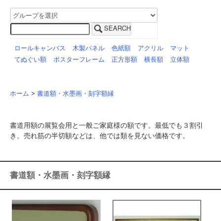
SEARCH
ロールキャンバス
木製パネル
色紙額
アクリル
マット
てぬぐい額
ポスターフレーム
正方形額
横長額
立体額
ホーム
>
書道額・水墨画・刻字額縁
書道用額の展覧会用と一般ご家庭様の額です。最低でも３割引
き。売れ筋の半切額などは、他では類を見ない価格です。
書道額・水墨画・刻字額縁