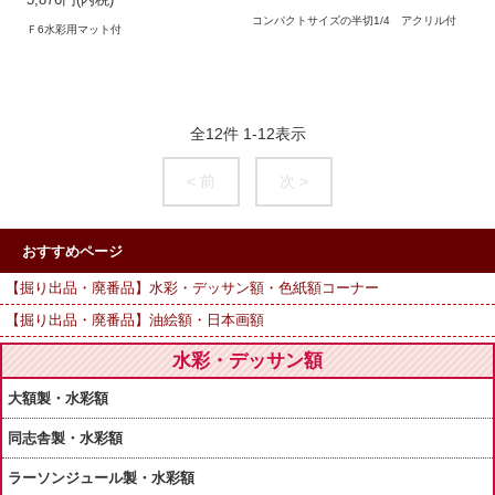
5,876円(内税)
コンパクトサイズの半切1/4 アクリル付
Ｆ6水彩用マット付
全
12
件
1
-
12
表示
< 前
次 >
おすすめページ
【掘り出品・廃番品】水彩・デッサン額・色紙額コーナー
【掘り出品・廃番品】油絵額・日本画額
水彩・デッサン額
大額製・水彩額
同志舎製・水彩額
ラーソンジュール製・水彩額