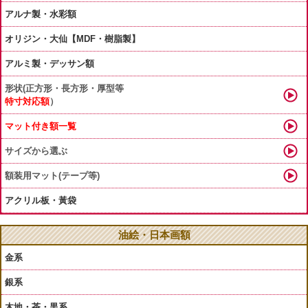
アルナ製・水彩額
オリジン・大仙【MDF・樹脂製】
アルミ製・デッサン額
形状(正方形・長方形・厚型等
特寸対応額
）
マット付き額一覧
サイズから選ぶ
額装用マット(テープ等)
アクリル板・黃袋
油絵・日本画額
金系
銀系
木地・茶・黒系