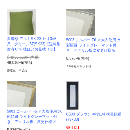
書道額 アルミSK-23 外寸3×6
5003 シルバー F6 ※大衣使用 水
尺 グリーン57(SK23)【送料別
彩額縁 ライトグレーマット付
途有り※ 後ほどお見積り※】
き アクリル板に変更仕様※
定価65,658円(内税)
5,876円(内税)
49,016円(内税)
Ｆ6水彩用マット付
書道額 半切用
5003 ゴールド F6 ※大衣使用 水
C500 ブラウン 半切1/4 横長額縁
彩額縁 ライトグレーマット付
(79×30)
き アクリル板に変更仕様※
売り切れ