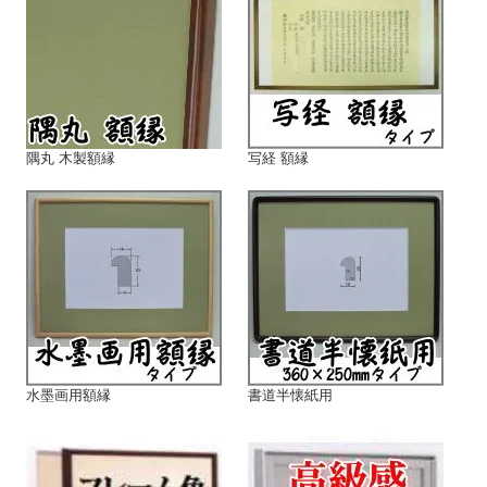
隅丸 木製額縁
写経 額縁
水墨画用額縁
書道半懐紙用