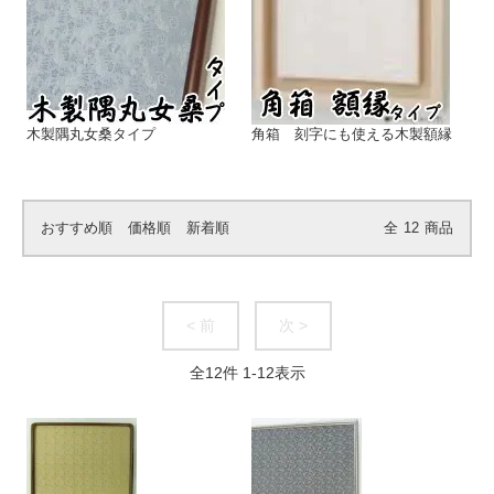
木製隅丸女桑タイプ
角箱 刻字にも使える木製額縁
おすすめ順
価格順
新着順
全
12
商品
< 前
次 >
全
12
件
1
-
12
表示