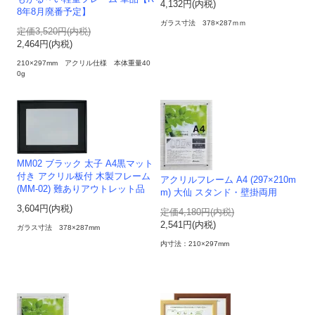
4,132円(内税)
8年8月廃番予定】
ガラス寸法 378×287ｍｍ
定価3,520円(内税)
2,464円(内税)
210×297mm アクリル仕様 本体重量40
0g
MM02 ブラック 太子 A4黒マット
付き アクリル板付 木製フレーム
アクリルフレーム A4 (297×210m
(MM-02) 難ありアウトレット品
m) 大仙 スタンド・壁掛両用
3,604円(内税)
定価4,180円(内税)
2,541円(内税)
ガラス寸法 378×287mm
内寸法：210×297mm