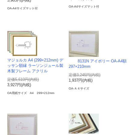
3,983円(内税)
OA-A4サイズマット付
OA-A4サイズマット付
マジョルカ A4 (299×212mm) デ
8131N アイボリー OA-A4額
ッサン額縁 ラーソンジュール製
297×210mm
木製フレーム アクリル
定価3,245円(内税)
定価5,610円(内税)
1,937円(内税)
3,927円(内税)
OA-Ａ４サイズ
OA用紙サイズ A4 299×212mm