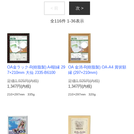
< 前
次 >
全
116
件
1
-
36
表示
OA金ラック-R(樹脂製) A4額縁 29
OA 金消-R(樹脂製) OA-A4 賞状額
7×210mm 大仙 J335-B6100
縁 (297×210mm)
定価1,925円(内税)
定価1,925円(内税)
1,347円(内税)
1,347円(内税)
210×297mm 335g
210×297mm 320g