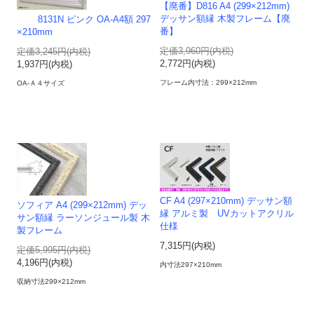
【廃番】D816 A4 (299×212mm)
デッサン額縁 木製フレーム【廃
8131N ピンク OA-A4額 297
番】
×210mm
定価3,960円(内税)
定価3,245円(内税)
2,772円(内税)
1,937円(内税)
フレーム内寸法：299×212mm
OA-Ａ４サイズ
CF A4 (297×210mm) デッサン額
ソフィア A4 (299×212mm) デッ
縁 アルミ製 UVカットアクリル
サン額縁 ラーソンジュール製 木
仕様
製フレーム
7,315円(内税)
定価5,995円(内税)
4,196円(内税)
内寸法297×210mm
収納寸法299×212mm