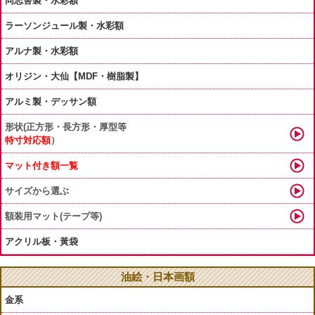
同志舎製・水彩額
ラーソンジュール製・水彩額
アルナ製・水彩額
オリジン・大仙【MDF・樹脂製】
アルミ製・デッサン額
形状(正方形・長方形・厚型等
特寸対応額
）
マット付き額一覧
サイズから選ぶ
額装用マット(テープ等)
アクリル板・黃袋
油絵・日本画額
金系