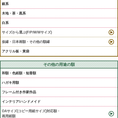
銀系
木地・茶・黒系
白系
サイズから選ぶ(F/P/M/Wサイズ)
仮縁・日本画額・その他の額縁
アクリル板・黃袋
その他の用途の額
和額・色紙額・短冊額
ハガキ用額
フレーム付き作家作品
インテリア/ハンドメイド
OAサイズ(コピー用紙サイズ)対応額・
画用紙額