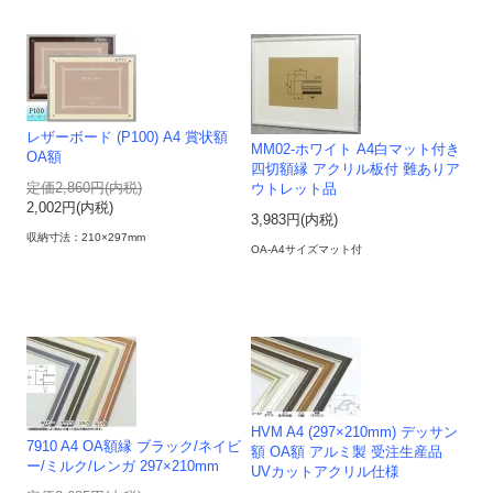
レザーボード (P100) A4 賞状額
MM02-ホワイト A4白マット付き
OA額
四切額縁 アクリル板付 難ありア
定価2,860円(内税)
ウトレット品
2,002円(内税)
3,983円(内税)
収納寸法：210×297mm
OA-A4サイズマット付
HVM A4 (297×210mm) デッサン
7910 A4 OA額縁 ブラック/ネイビ
額 OA額 アルミ製 受注生産品
ー/ミルク/レンガ 297×210mm
UVカットアクリル仕様