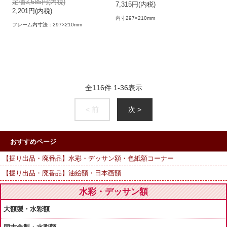
定価3,685円(内税)
7,315円(内税)
2,201円(内税)
内寸297×210mm
フレーム内寸法：297×210mm
全
116
件
1
-
36
表示
< 前
次 >
おすすめページ
【掘り出品・廃番品】水彩・デッサン額・色紙額コーナー
【掘り出品・廃番品】油絵額・日本画額
水彩・デッサン額
大額製・水彩額