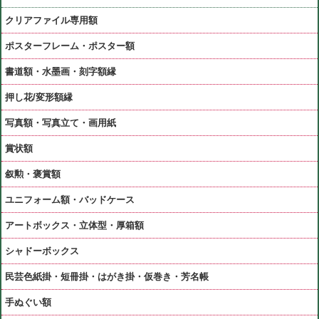
クリアファイル専用額
ポスターフレーム・ポスター額
書道額・水墨画・刻字額縁
押し花/変形額縁
写真額・写真立て・画用紙
賞状額
叙勲・褒賞額
ユニフォーム額・バッドケース
アートボックス・立体型・厚箱額
シャドーボックス
民芸色紙掛・短冊掛・はがき掛・仮巻き・芳名帳
手ぬぐい額