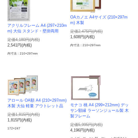
OAカノエ A4サイズ (210×297m
m) 木製
アクリルフレーム A4 (297×210m
m) 大仙 スタンド・壁掛両用
定価2,475円(内税)
1,608円(内税)
定価4,180円(内税)
2,541円(内税)
内寸法：210×297mm
内寸法：210×297mm
アロール OA額 A4 (210×297mm)
モナコ 桃 A4 (299×212mm) デッ
木製 大仙 軽量 アウトレット品
サン額縁 ラーソンジュール製 木
定価1,815円(内税)
製フレーム
1,815円(内税)
定価5,995円(内税)
172×247
4,196円(内税)