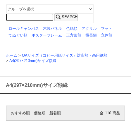
SEARCH
ロールキャンバス
木製パネル
色紙額
アクリル
マット
てぬぐい額
ポスターフレーム
正方形額
横長額
立体額
ホーム
>
OAサイズ（コピー用紙サイズ）対応額・画用紙額
>
A4(297×210mm)サイズ額縁
A4(297×210mm)サイズ額縁
おすすめ順
価格順
新着順
全
116
商品