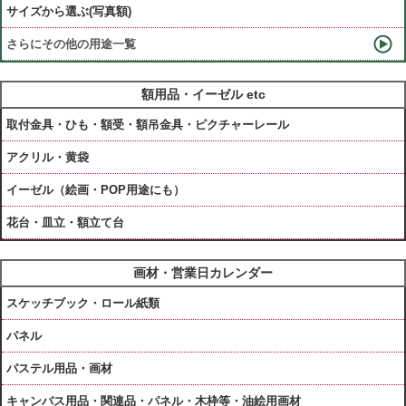
サイズから選ぶ(写真額)
さらにその他の用途一覧
額用品・イーゼル etc
取付金具・ひも・額受・額吊金具・ピクチャーレール
アクリル・黄袋
イーゼル（絵画・POP用途にも）
花台・皿立・額立て台
画材・営業日カレンダー
スケッチブック・ロール紙類
パネル
パステル用品・画材
キャンバス用品・関連品・パネル・木枠等・油絵用画材