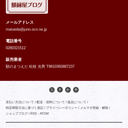
メールアドレス
matueda@juno.ocn.ne.jp
電話番号
0280321512
販売業者
額のまつえだ 松枝 光男 T9810365887237
支払い方法について
/
配送・送料について
/
返品について
/
特定商取引法に基づく表記
/
プライバシーポリシー
/
メルマガ登録・解除
/
ショップブログ
/
RSS
・
ATOM