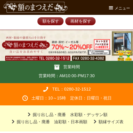
メニュー
額を探す
画材を探す
営業時間
営業時間：AM10:00-PM17:30
TEL：0280-32-1512
土曜日：10～15時 定休日：日曜日・祝日
掘り出し品・廃番 水彩額・デッサン額
掘り出し品・廃番 油彩額・日本画額
額縁サイズ表