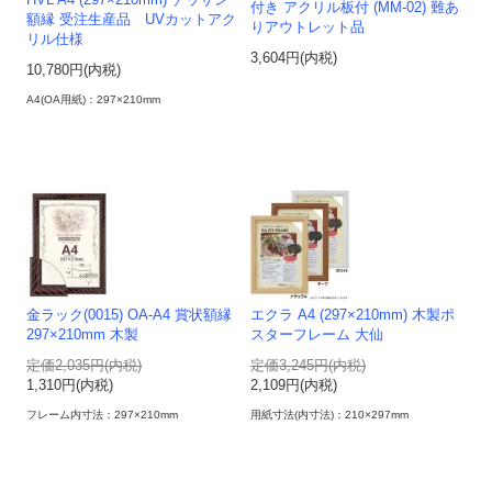
HVL A4 (297×210mm) デッサン
付き アクリル板付 (MM-02) 難あ
額縁 受注生産品 UVカットアク
りアウトレット品
リル仕様
3,604円(内税)
10,780円(内税)
A4(OA用紙)：297×210mm
金ラック(0015) OA-A4 賞状額縁
エクラ A4 (297×210mm) 木製ポ
297×210mm 木製
スターフレーム 大仙
定価2,035円(内税)
定価3,245円(内税)
1,310円(内税)
2,109円(内税)
フレーム内寸法：297×210mm
用紙寸法(内寸法)：210×297mm