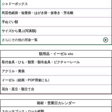
シャドーボックス
民芸色紙掛・短冊掛・はがき掛・仮巻き・芳名帳
手ぬぐい額
サイズから選ぶ(写真額)
さらにその他の用途一覧
額用品・イーゼル etc
取付金具・ひも・額受・額吊金具・ピクチャーレール
アクリル・黄袋
イーゼル（絵画・POP用途にも）
花台・皿立・額立て台
画材・営業日カレンダー
スケッチブック・ロール紙類