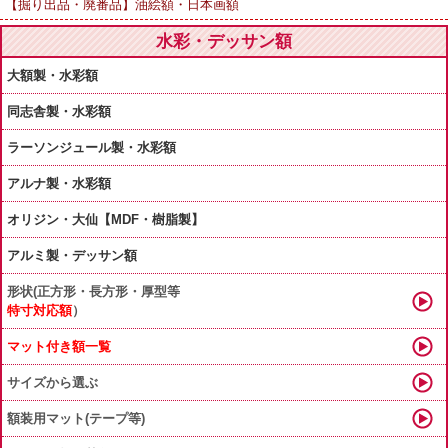
【掘り出品・廃番品】油絵額・日本画額
水彩・デッサン額
大額製・水彩額
同志舎製・水彩額
ラーソンジュール製・水彩額
アルナ製・水彩額
オリジン・大仙【MDF・樹脂製】
アルミ製・デッサン額
形状(正方形・長方形・厚型等
特寸対応額
）
マット付き額一覧
サイズから選ぶ
額装用マット(テープ等)