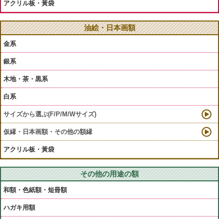
アクリル板・黃袋
油絵・日本画額
金系
銀系
木地・茶・黒系
白系
サイズから選ぶ(F/P/M/Wサイズ)
仮縁・日本画額・その他の額縁
アクリル板・黃袋
その他の用途の額
和額・色紙額・短冊額
ハガキ用額