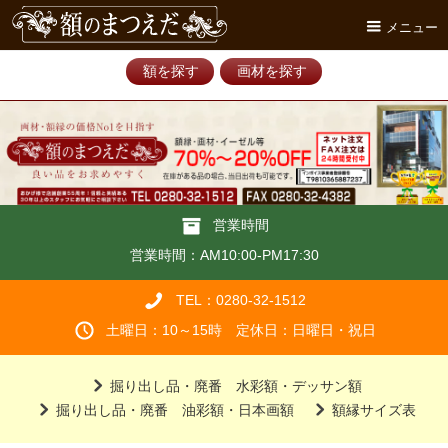
メニュー
額を探す
画材を探す
営業時間
営業時間：AM10:00-PM17:30
TEL：0280-32-1512
土曜日：10～15時 定休日：日曜日・祝日
掘り出し品・廃番 水彩額・デッサン額
掘り出し品・廃番 油彩額・日本画額
額縁サイズ表