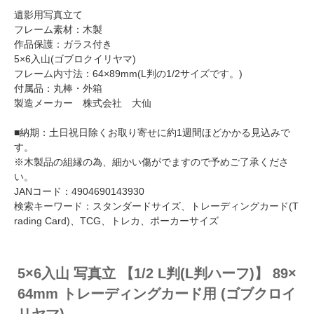
遺影用写真立て
フレーム素材：木製
作品保護：ガラス付き
5×6入山(ゴブロクイリヤマ)
フレーム内寸法：64×89mm(L判の1/2サイズです。)
付属品：丸棒・外箱
製造メーカー 株式会社 大仙
■納期：土日祝日除くお取り寄せに約1週間ほどかかる見込みで
す。
※木製品の組縁の為、細かい傷がでますので予めご了承くださ
い。
JANコード：4904690143930
検索キーワード：スタンダードサイズ、トレーディングカード(T
rading Card)、TCG、トレカ、ポーカーサイズ
5×6入山 写真立 【1/2 L判(L判ハーフ)】 89×
64mm トレーディングカード用 (ゴブクロイ