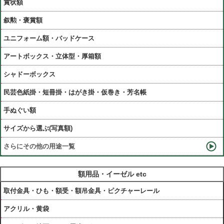
賞状額
叙勲・褒賞額
ユニフォーム額・バッドケース
アートボックス・立体型・厚箱額
シャドーボックス
民芸色紙掛・短冊掛・はがき掛・仮巻き・芳名帳
手ぬぐい額
サイズから選ぶ(写真額)
さらにその他の用途一覧
額用品・イーゼル etc
取付金具・ひも・額受・額吊金具・ピクチャーレール
アクリル・黄袋