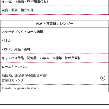
イーゼル（絵画・POP用途にも）
花台・皿立・額立て台
画材・営業日カレンダー
スケッチブック・ロール紙類
パネル
パステル用品・画材
キャンバス用品・関連品・パネル・木枠等・油絵用画材
ロールキャンバス
油絵具/水彩絵具/色鉛筆/日本画/
営業日カレンダー
Tweets by gakubutisaburou