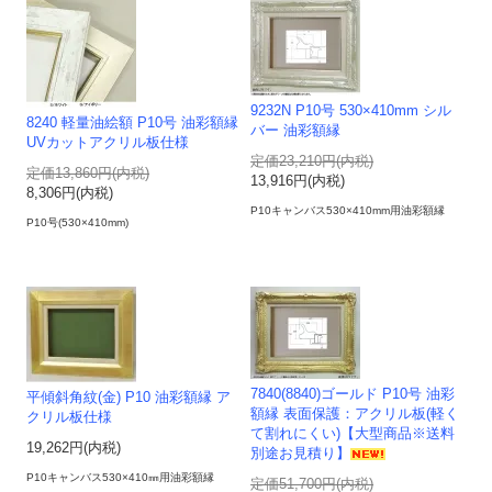
9232N P10号 530×410mm シル
8240 軽量油絵額 P10号 油彩額縁
バー 油彩額縁
UVカットアクリル板仕様
定価23,210円(内税)
定価13,860円(内税)
13,916円(内税)
8,306円(内税)
P10キャンバス530×410mm用油彩額縁
P10号(530×410mm)
7840(8840)ゴールド P10号 油彩
平傾斜角紋(金) P10 油彩額縁 ア
額縁 表面保護：アクリル板(軽く
クリル板仕様
て割れにくい)【大型商品※送料
19,262円(内税)
別途お見積り】
P10キャンバス530×410㎜用油彩額縁
定価51,700円(内税)