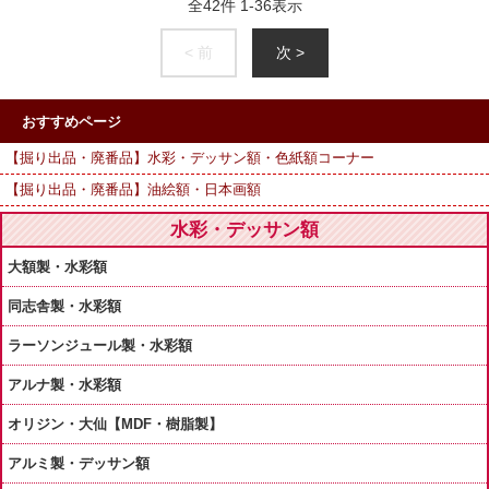
全
42
件
1
-
36
表示
< 前
次 >
おすすめページ
【掘り出品・廃番品】水彩・デッサン額・色紙額コーナー
【掘り出品・廃番品】油絵額・日本画額
水彩・デッサン額
大額製・水彩額
同志舎製・水彩額
ラーソンジュール製・水彩額
アルナ製・水彩額
オリジン・大仙【MDF・樹脂製】
アルミ製・デッサン額