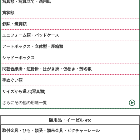
写真額・写真立て・画用紙
賞状額
叙勲・褒賞額
ユニフォーム額・バッドケース
アートボックス・立体型・厚箱額
シャドーボックス
民芸色紙掛・短冊掛・はがき掛・仮巻き・芳名帳
手ぬぐい額
サイズから選ぶ(写真額)
さらにその他の用途一覧
額用品・イーゼル etc
取付金具・ひも・額受・額吊金具・ピクチャーレール