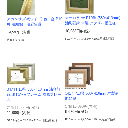
オーロラ 金 P10号 (530×410mm)
アカンサスW(ワイド) 色：金 P10
油彩額縁 木製 アクリル板仕様
用 油絵額・油彩額縁
16,688円(内税)
19,592円(内税)
P10キャンバス530×410㎜用油彩額縁
店長おすすめ
3474 P10号 530×410mm 油彩額
3427 P10号 530×410mm 木製油
縁 まじかるフレーム 樹脂フレー
彩額縁
ム
定価16,060円(内税)
定価19,360円(内税)
9,626円(内税)
11,606円(内税)
P10キャンバス530×410mm用油彩額縁
P10キャンバス530×410mm用油彩額縁