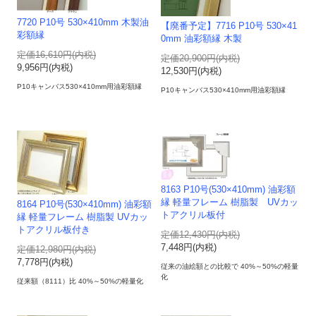
7720 P10号 530×410mm 木製油
【廃番予定】7716 P10号 530×41
彩額縁
0mm 油彩額縁 木製
定価16,610円(内税)
定価20,900円(内税)
9,956円(内税)
12,530円(内税)
P10キャンバス530×410mm用油彩額縁
P10キャンバス530×410mm用油彩額縁
8163 P10号(530×410mm) 油彩額
縁 軽量フレーム 樹脂製 UVカッ
8164 P10号(530×410mm) 油彩額
トアクリル板付
縁 軽量フレーム 樹脂製 UVカッ
トアクリル板付き
定価12,430円(内税)
7,448円(内税)
定価12,980円(内税)
7,778円(内税)
従来の油絵額との比較で 40%～50%の軽量
化
従来額（8111）比 40%～50%の軽量化