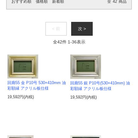
おすすめ順
価格順
新着順
全
42
商品
< 前
次 >
全
42
件
1
-
36
表示
回廊55 金 P10号 530×410mm 油
回廊55 銀 P10号(530×410mm) 油
彩額縁 アクリル板仕様
彩額縁 アクリル板仕様
19,592円(内税)
19,592円(内税)