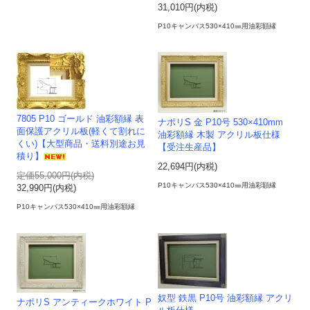
31,010円(内税)
P10キャンバス530×410㎜用油彩額縁
7805 P10 ゴールド 油彩額縁 表
ナポリS 金 P10号 530×410mm
面保護アクリル板(軽くて割れに
油彩額縁 木製 アクリル板仕様
くい)【大型商品・送料別途お見
【受注生産品】
積り】
22,694円(内税)
定価55,000円(内税)
P10キャンバス530×410㎜用油彩額縁
32,990円(内税)
P10キャンバス530×410㎜用油彩額縁
奴型 鉄黒 P10号 油彩額縁 アクリ
ナポリS アンティークホワイト P