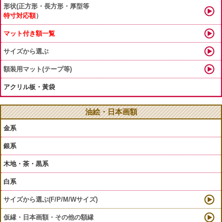
形状(正方形・長方形・厚型等
特寸対応額
）
マット付き額一覧
サイズから選ぶ
額装用マット(テープ等)
アクリル板・黃袋
油絵・日本画額
金系
銀系
木地・茶・黒系
白系
サイズから選ぶ(F/P/M/Wサイズ)
仮縁・日本画額・その他の額縁