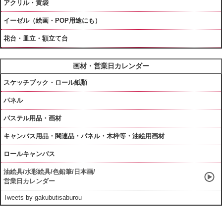
アクリル・黄袋
イーゼル（絵画・POP用途にも）
花台・皿立・額立て台
画材・営業日カレンダー
スケッチブック・ロール紙類
パネル
パステル用品・画材
キャンバス用品・関連品・パネル・木枠等・油絵用画材
ロールキャンバス
油絵具/水彩絵具/色鉛筆/日本画/
営業日カレンダー
Tweets by gakubutisaburou