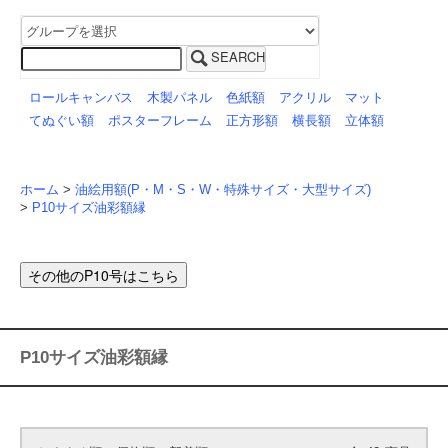
SEARCH
ロールキャンバス
木製パネル
色紙額
アクリル
マット
てぬぐい額
ポスターフレーム
正方形額
横長額
立体額
ホーム
>
油絵用額(P・M・S・W・特殊サイズ・大型サイズ)
>
P10サイズ油彩額縁
P10サイズ油彩額縁