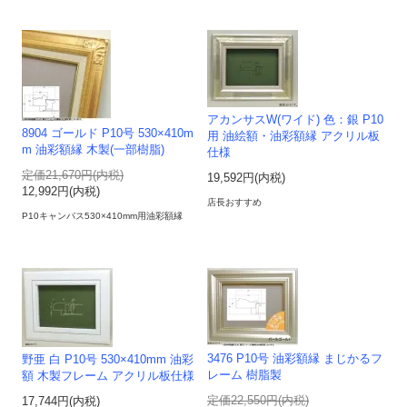
アカンサスW(ワイド) 色：銀 P10
8904 ゴールド P10号 530×410m
用 油絵額・油彩額縁 アクリル板
m 油彩額縁 木製(一部樹脂)
仕様
定価21,670円(内税)
19,592円(内税)
12,992円(内税)
店長おすすめ
P10キャンバス530×410mm用油彩額縁
3476 P10号 油彩額縁 まじかるフ
野亜 白 P10号 530×410mm 油彩
レーム 樹脂製
額 木製フレーム アクリル板仕様
定価22,550円(内税)
17,744円(内税)