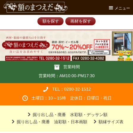
メニュー
額を探す
画材を探す
営業時間
営業時間：AM10:00-PM17:30
TEL：0280-32-1512
土曜日：10～15時 定休日：日曜日・祝日
掘り出し品・廃番 水彩額・デッサン額
掘り出し品・廃番 油彩額・日本画額
額縁サイズ表