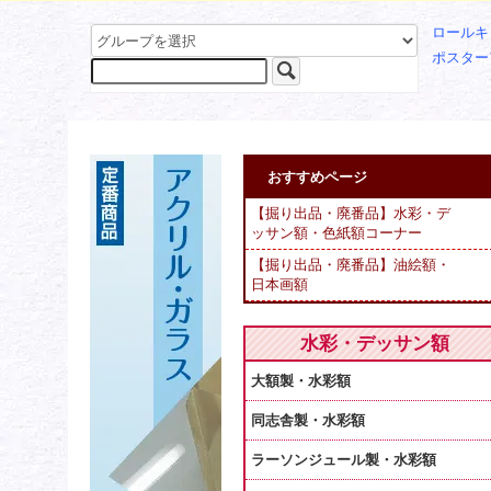
ロールキ
ポスター
おすすめページ
【掘り出品・廃番品】水彩・デ
ッサン額・色紙額コーナー
【掘り出品・廃番品】油絵額・
日本画額
水彩・デッサン額
大額製・水彩額
同志舎製・水彩額
ラーソンジュール製・水彩額