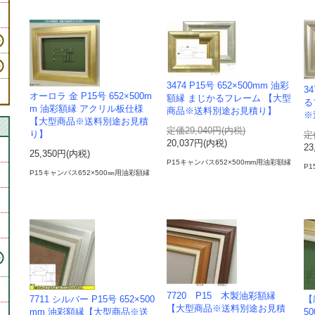
3474 P15号 652×500mm 油彩
3
オーロラ 金 P15号 652×500m
額縁 まじかるフレーム 【大型
る
m 油彩額縁 アクリル板仕様
商品※送料別途お見積り】
※
【大型商品※送料別途お見積
定価29,040円(内税)
り】
定
20,037円(内税)
23
25,350円(内税)
P15キャンバス652×500mm用油彩額縁
P1
P15キャンバス652×500㎜用油彩額縁
・
7720 P15 木製油彩額縁
7711 シルバー P15号 652×500
【
【大型商品※送料別途お見積
mm 油彩額縁【大型商品※送
5