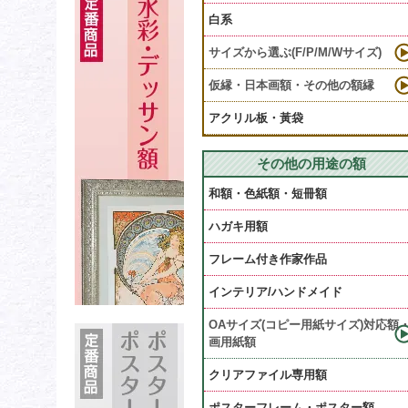
白系
サイズから選ぶ(F/P/M/Wサイズ)
仮縁・日本画額・その他の額縁
アクリル板・黃袋
その他の用途の額
和額・色紙額・短冊額
ハガキ用額
フレーム付き作家作品
インテリア/ハンドメイド
OAサイズ(コピー用紙サイズ)対応額
画用紙額
クリアファイル専用額
ポスターフレーム・ポスター額