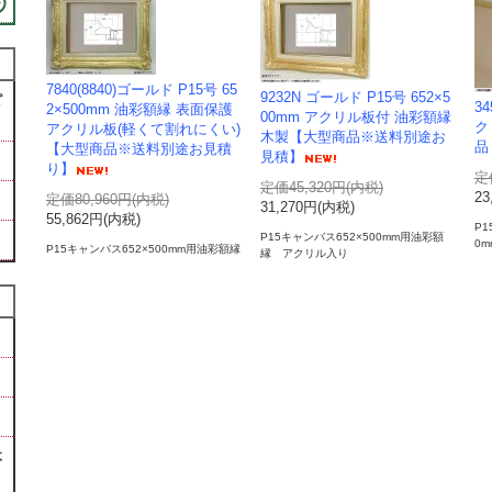
7840(8840)ゴールド P15号 65
9232N ゴールド P15号 652×5
ピ
3
2×500mm 油彩額縁 表面保護
00mm アクリル板付 油彩額縁
ク
アクリル板(軽くて割れにくい)
木製【大型商品※送料別途お
品
【大型商品※送料別途お見積
見積】
り】
定
定価45,320円(内税)
23
定価80,960円(内税)
31,270円(内税)
55,862円(内税)
P
P15キャンバス652×500mm用油彩額
0m
P15キャンバス652×500mm用油彩額縁
縁 アクリル入り
木