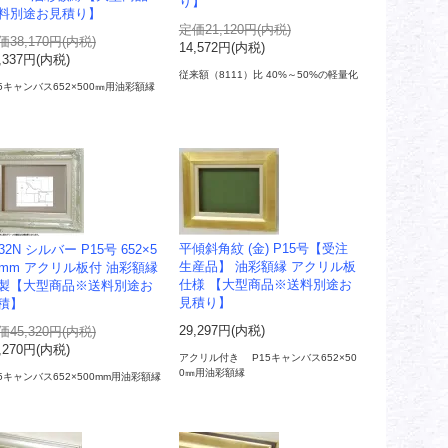
り】
料別途お見積り】
定価21,120円(内税)
価38,170円(内税)
14,572円(内税)
,337円(内税)
従来額（8111）比 40%～50%の軽量化
15キャンバス652×500㎜用油彩額縁
平傾斜角紋 (金) P15号【受注
232N シルバー P15号 652×5
生産品】 油彩額縁 アクリル板
0mm アクリル板付 油彩額縁
仕様 【大型商品※送料別途お
製【大型商品※送料別途お
見積り】
積】
29,297円(内税)
価45,320円(内税)
,270円(内税)
アクリル付き P15キャンバス652×50
0㎜用油彩額縁
5キャンバス652×500mm用油彩額縁