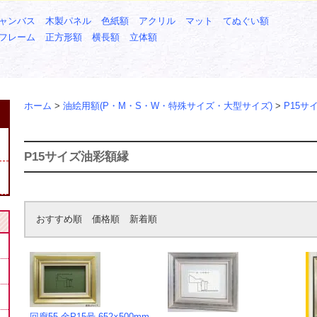
ャンバス
木製パネル
色紙額
アクリル
マット
てぬぐい額
フレーム
正方形額
横長額
立体額
ホーム
>
油絵用額(P・M・S・W・特殊サイズ・大型サイズ)
>
P15サ
P15サイズ油彩額縁
おすすめ順
価格順
新着順