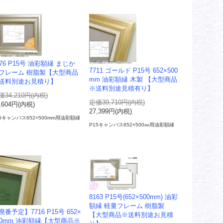
476 P15号 油彩額縁 まじか
7711 ゴールド P15号 652×500
フレーム 樹脂製【大型商品
mm 油彩額縁 木製 【大型商品
送料別途お見積り】
※送料別途見積有り】
価34,210円(内税)
定価39,710円(内税)
,604円(内税)
27,399円(内税)
5キャンバス652×500mm用油彩額縁
P15キャンバス652×500㎜用油彩額縁
8163 P15号(652×500mm) 油彩
額縁 軽量フレーム 樹脂製
廃番予定】7716 P15号 652×
【大型商品※送料別途お見積
00mm 油彩額縁【大型商品※