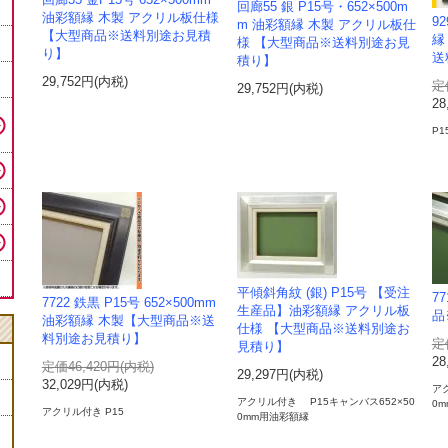
回廊55 金P15号 652×500mm
回廊55 銀 P15号・652×500m
油彩額縁 木製 アクリル板仕様
9
m 油彩額縁 木製 アクリル板仕
【大型商品※送料別途お見積
縁
様 【大型商品※送料別途お見
り】
送
積り】
29,752円(内税)
定
29,752円(内税)
28
P1
平傾斜角紋 (銀) P15号 【受注
7
7722 鉄黒 P15号 652×500mm
生産品】油彩額縁 アクリル板
品
油彩額縁 木製【大型商品※送
仕様 【大型商品※送料別途お
料別途お見積り】
定
見積り】
28
定価46,420円(内税)
29,297円(内税)
32,029円(内税)
ア
アクリル付き P15キャンバス652×50
0
アクリル付き P15
0mm用油彩額縁