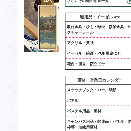
さらにその他の用途一覧
額用品・イーゼル etc
取付金具・ひも・額受・額吊金具・
クチャーレール
アクリル・黄袋
イーゼル（絵画・POP用途にも）
花台・皿立・額立て台
画材・営業日カレンダー
スケッチブック・ロール紙類
パネル
パステル用品・画材
キャンバス用品・関連品・パネル・
枠等・油絵用画材