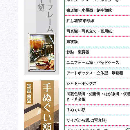
書道額・水墨画・刻字額縁
押し花/変形額縁
写真額・写真立て・画用紙
賞状額
叙勲・褒賞額
ユニフォーム額・バッドケース
アートボックス・立体型・厚箱額
シャドーボックス
民芸色紙掛・短冊掛・はがき掛・仮
き・芳名帳
手ぬぐい額
サイズから選ぶ(写真額)