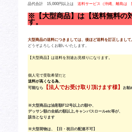
品代合計 15,000円以上は
送料サービス（沖縄、離島は 
※【大型商品】は【送料無料の
す。
大型商品の送料につきましては、後ほど送料を訂正しまして,
どうぞよろしくお願いいたします。
【大型商品】は送料を別途お見積りになります。
個人宅で受取希望だと
送料が高くなる為、
【法人でお受け取り頂けます様】
可能なら
お勧
※大型商品は油彩額F12号以上の額や、
デッサン額の全紙の額以上,キャンバスロールetc等が、
該当となります
※大型荷物は、【日・祝日の配達不可】