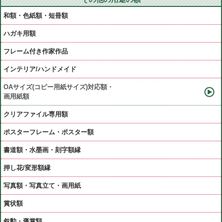
和額・色紙額・短冊額
ハガキ用額
フレーム付き作家作品
インテリア/ハンドメイド
OAサイズ(コピー用紙サイズ)対応額・
画用紙額
クリアファイル専用額
ポスターフレーム・ポスター額
書道額・水墨画・刻字額縁
押し花/変形額縁
写真額・写真立て・画用紙
賞状額
叙勲・褒賞額