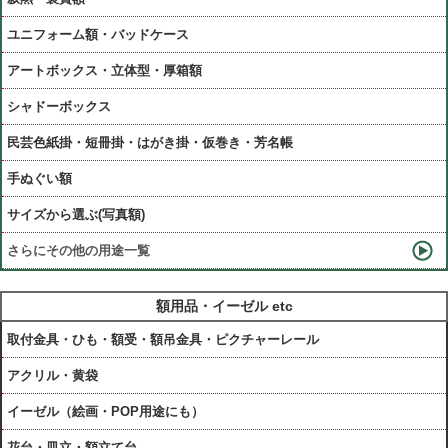
ユニフォーム額・バッドケース
アートボックス・立体型・厚箱額
シャドーボックス
民芸色紙掛・短冊掛・はがき掛・仮巻き・芳名帳
手ぬぐい額
サイズから選ぶ(写真額)
さらにその他の用途一覧
額用品・イーゼル etc
取付金具・ひも・額受・額吊金具・ピクチャーレール
アクリル・黄袋
イーゼル（絵画・POP用途にも）
花台・皿立・額立て台