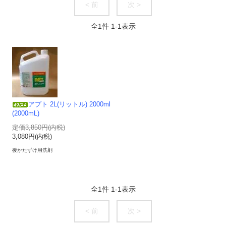
< 前
次 >
全
1
件
1
-
1
表示
アプト 2L(リットル) 2000ml
(2000mL)
定価3,850円(内税)
3,080円(内税)
後かたずけ用洗剤
全
1
件
1
-
1
表示
< 前
次 >