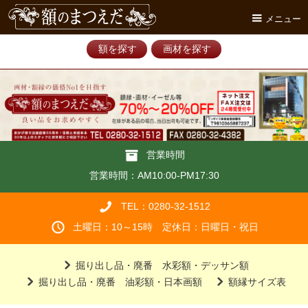
メニュー
額を探す
画材を探す
営業時間
営業時間：AM10:00-PM17:30
TEL：0280-32-1512
土曜日：10～15時 定休日：日曜日・祝日
掘り出し品・廃番 水彩額・デッサン額
掘り出し品・廃番 油彩額・日本画額
額縁サイズ表