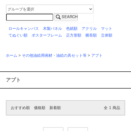
SEARCH
ロールキャンバス
木製パネル
色紙額
アクリル
マット
てぬぐい額
ポスターフレーム
正方形額
横長額
立体額
ホーム
>
その他油絵用画材・油絵の具セット等
>
アプト
アプト
おすすめ順
価格順
新着順
全
1
商品