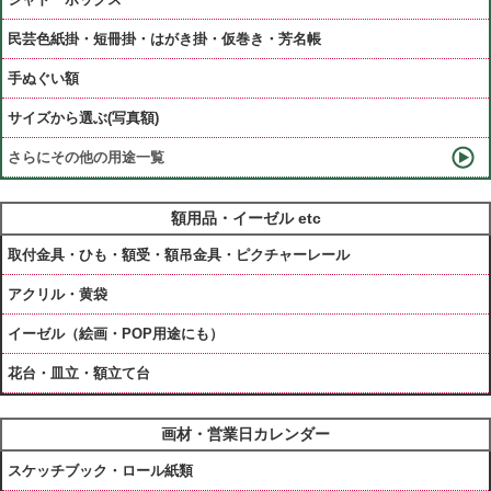
民芸色紙掛・短冊掛・はがき掛・仮巻き・芳名帳
手ぬぐい額
サイズから選ぶ(写真額)
さらにその他の用途一覧
額用品・イーゼル etc
取付金具・ひも・額受・額吊金具・ピクチャーレール
アクリル・黄袋
イーゼル（絵画・POP用途にも）
花台・皿立・額立て台
画材・営業日カレンダー
スケッチブック・ロール紙類