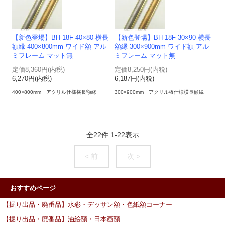
【新色登場】BH-18F 40×80 横長
【新色登場】BH-18F 30×90 横長
額縁 400×800mm ワイド額 アル
額縁 300×900mm ワイド額 アル
ミフレーム マット無
ミフレーム マット無
定価8,360円(内税)
定価8,250円(内税)
6,270円(内税)
6,187円(内税)
400×800mm アクリル仕様横長額縁
300×900mm アクリル板仕様横長額縁
全
22
件
1
-
22
表示
< 前
次 >
おすすめページ
【掘り出品・廃番品】水彩・デッサン額・色紙額コーナー
【掘り出品・廃番品】油絵額・日本画額