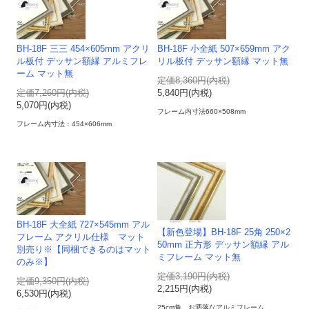
BH-18F 三三 454×605mm アクリ
BH-18F 小全紙 507×659mm アク
ル板付 デッサン額縁 アルミフレ
リル板付 デッサン額縁 マット無
ーム マット無
定価8,360円(内税)
定価7,260円(内税)
5,840円(内税)
5,070円(内税)
フレーム内寸法660×508mm
フレーム内寸法：454×606mm
BH-18F 大全紙 727×545mm アル
【新色登場】BH-18F 25角 250×2
フレーム アクリル仕様 マット
50mm 正方形 デッサン額縁 アル
別売り※【同梱できるのはマット
ミフレーム マット無
のみ※】
定価3,190円(内税)
定価9,350円(内税)
2,215円(内税)
6,530円(内税)
25cm角 お洒落なアルミフレーム