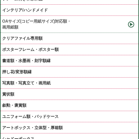
インテリア/ハンドメイド
OAサイズ(コピー用紙サイズ)対応額・
画用紙額
クリアファイル専用額
ポスターフレーム・ポスター額
書道額・水墨画・刻字額縁
押し花/変形額縁
写真額・写真立て・画用紙
賞状額
叙勲・褒賞額
ユニフォーム額・バッドケース
アートボックス・立体型・厚箱額
シャドーボックス