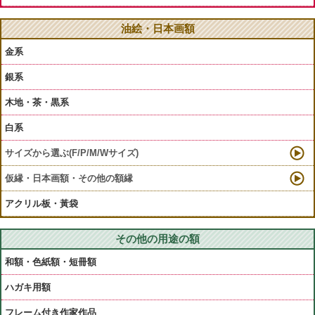
油絵・日本画額
金系
銀系
木地・茶・黒系
白系
サイズから選ぶ(F/P/M/Wサイズ)
仮縁・日本画額・その他の額縁
アクリル板・黃袋
その他の用途の額
和額・色紙額・短冊額
ハガキ用額
フレーム付き作家作品