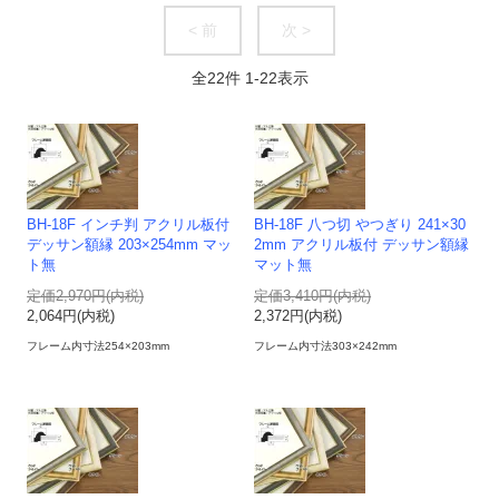
< 前
次 >
全
22
件
1
-
22
表示
BH-18F インチ判 アクリル板付
BH-18F 八つ切 やつぎり 241×30
デッサン額縁 203×254mm マッ
2mm アクリル板付 デッサン額縁
ト無
マット無
定価2,970円(内税)
定価3,410円(内税)
2,064円(内税)
2,372円(内税)
フレーム内寸法254×203mm
フレーム内寸法303×242mm