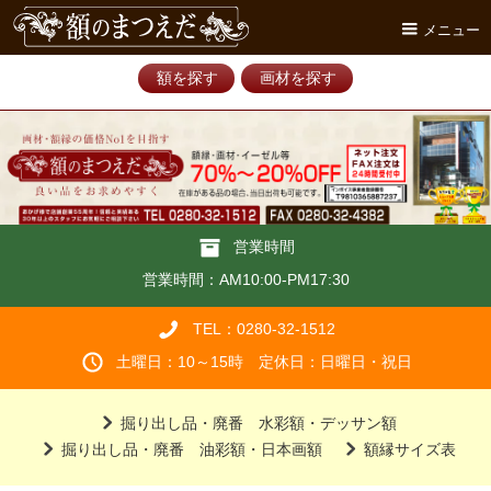
メニュー
額を探す
画材を探す
営業時間
営業時間：AM10:00-PM17:30
TEL：0280-32-1512
土曜日：10～15時 定休日：日曜日・祝日
掘り出し品・廃番 水彩額・デッサン額
掘り出し品・廃番 油彩額・日本画額
額縁サイズ表