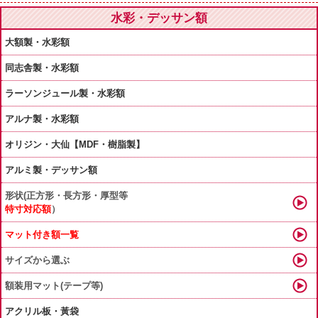
水彩・デッサン額
大額製・水彩額
同志舎製・水彩額
ラーソンジュール製・水彩額
アルナ製・水彩額
オリジン・大仙【MDF・樹脂製】
アルミ製・デッサン額
形状(正方形・長方形・厚型等
特寸対応額
）
マット付き額一覧
サイズから選ぶ
額装用マット(テープ等)
アクリル板・黃袋