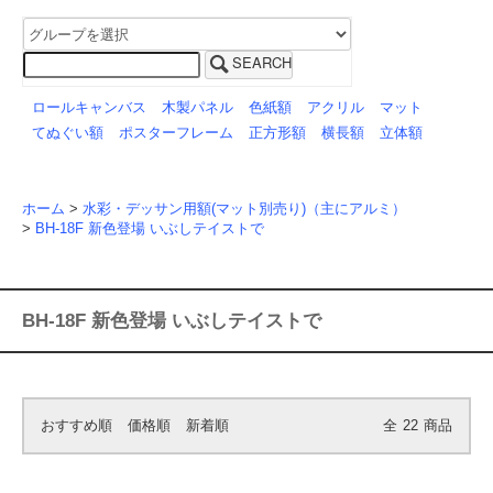
SEARCH
ロールキャンバス
木製パネル
色紙額
アクリル
マット
てぬぐい額
ポスターフレーム
正方形額
横長額
立体額
ホーム
>
水彩・デッサン用額(マット別売り)（主にアルミ）
>
BH-18F 新色登場 いぶしテイストで
BH-18F 新色登場 いぶしテイストで
おすすめ順
価格順
新着順
全
22
商品