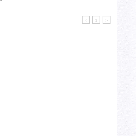
<
1
>