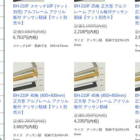
BH-210F スケッチ10F (マット
BH-210F 25角 正方形 アルフ
BH
別売) アルフレーム アクリル
レーム アクリル板付デッサン
正
板付 デッサン額縁【マット別
額縁【マット別売※】
板
売※】
売
定価3,190円(内税)
定価9,680円(内税)
2,218円(内税)
定
6,761円(内税)
2,
サイズ デッサン額 収納寸法250×25
0mm
スケッチ10F 収納寸法 595×670mm
サ
0m
BH-210F 40角 (400×400mm)
BH-210F 45角 (450×450mm)
BH
巻
正方形 アルフレーム アクリル
正方形 アルフレーム アクリル
正
板付 デッサン額縁【マット別
板付 デッサン額縁
板
売※】
売
定価6,050円(内税)
定価5,280円(内税)
4,235円(内税)
定
3,681円(内税)
4,
サイズ デッサン額 収納寸法450×45
0mm
サイズ デッサン額 収納寸法400×40
サ
0mm
0m