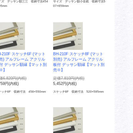
イズ デッサン額三三 収納寸法454
サイズ デッサン額小全紙 収納寸法5
05mm
07×659mm
H-210F スケッチ6F (マット
BH-210F スケッチ8F (マット
売) アルフレーム アクリル
別売) アルフレーム アクリル
付 デッサン額縁【マット別
板付 デッサン額縁【マット別
※】
売※】
価6,820円(内税)
定価7,810円(内税)
759円(内税)
5,452円(内税)
ッチ6F 収納寸法 458×550mm
スケッチ8F 収納寸法 520×595mm