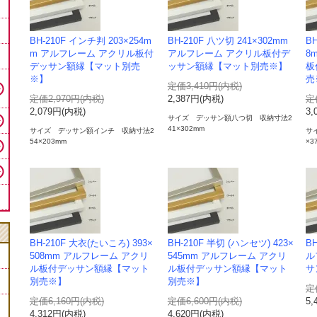
BH-210F インチ判 203×254m
BH-210F 八ツ切 241×302mm
BH
m アルフレーム アクリル板付
アルフレーム アクリル板付デ
8
デッサン額縁【マット別売
ッサン額縁【マット別売※】
板
※】
売
定価3,410円(内税)
定価2,970円(内税)
2,387円(内税)
定
2,079円(内税)
3,
サイズ デッサン額八つ切 収納寸法2
41×302mm
サイズ デッサン額インチ 収納寸法2
サ
54×203mm
×3
BH-210F 大衣(たいころ) 393×
BH-210F 半切 (ハンセツ) 423×
BH
508mm アルフレーム アクリ
545mm アルフレーム アクリ
ル
ル板付デッサン額縁【マット
ル板付デッサン額縁【マット
サ
別売※】
別売※】
定
定価6,160円(内税)
定価6,600円(内税)
5,
4,312円(内税)
4,620円(内税)