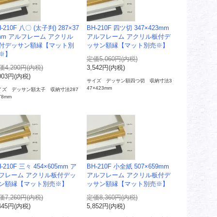
-210F 八〇 (太子判) 287×37
BH-210F 四ツ切 347×423mm
mm アルフレーム アクリル
アルフレーム アクリル板付デ
付デッサン額縁【マット別
ッサン額縁【マット別売※】
※】
定価5,060円(内税)
価4,290円(内税)
3,542円(内税)
003円(内税)
サイズ デッサン額四つ切 収納寸法3
47×423mm
イズ デッサン額太子 収納寸法287
78mm
-210F 三々 454×605mm ア
BH-210F 小全紙 507×659mm
フレーム アクリル板付デッ
アルフレーム アクリル板付デ
ン額縁【マット別売※】
ッサン額縁【マット別売※】
価7,260円(内税)
定価8,360円(内税)
445円(内税)
5,852円(内税)