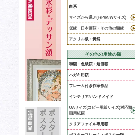
白系
サイズから選ぶ(F/P/M/Wサイズ)
仮縁・日本画額・その他の額縁
アクリル板・黃袋
その他の用途の額
和額・色紙額・短冊額
ハガキ用額
フレーム付き作家作品
インテリア/ハンドメイド
OAサイズ(コピー用紙サイズ)対応額
画用紙額
クリアファイル専用額
ポスターフレーム・ポスター額