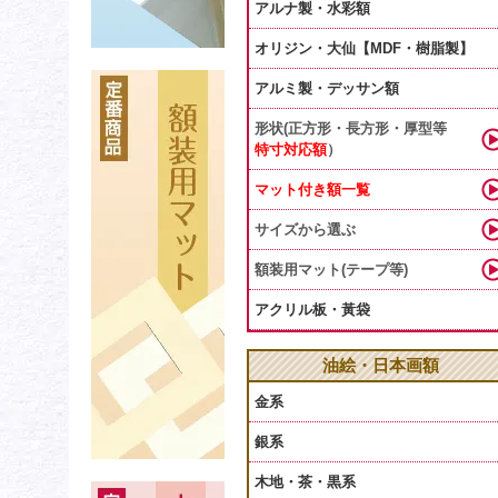
アルナ製・水彩額
オリジン・大仙【MDF・樹脂製】
アルミ製・デッサン額
形状(正方形・長方形・厚型等
特寸対応額
）
マット付き額一覧
サイズから選ぶ
額装用マット(テープ等)
アクリル板・黃袋
油絵・日本画額
金系
銀系
木地・茶・黒系