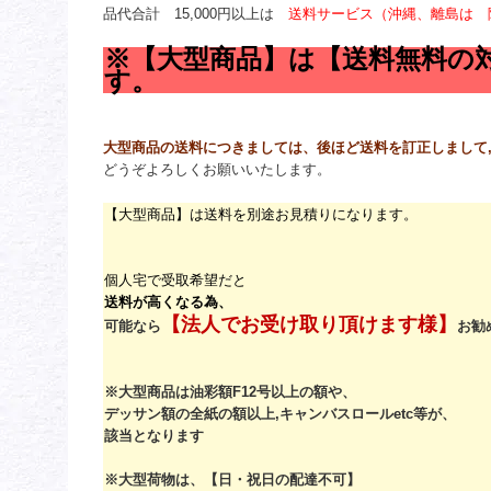
品代合計 15,000円以上は
送料サービス（沖縄、離島は 
※【大型商品】は【送料無料の
す。
大型商品の送料につきましては、後ほど送料を訂正しまして,
どうぞよろしくお願いいたします。
【大型商品】は送料を別途お見積りになります。
個人宅で受取希望だと
送料が高くなる為、
【法人でお受け取り頂けます様】
可能なら
お勧
※大型商品は油彩額F12号以上の額や、
デッサン額の全紙の額以上,キャンバスロールetc等が、
該当となります
※大型荷物は、【日・祝日の配達不可】