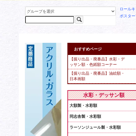
ロールキ
ポスター
おすすめページ
【掘り出品・廃番品】水彩・デ
ッサン額・色紙額コーナー
【掘り出品・廃番品】油絵額・
日本画額
水彩・デッサン額
大額製・水彩額
同志舎製・水彩額
ラーソンジュール製・水彩額