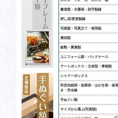
書道額・水墨画・刻字額縁
押し花/変形額縁
写真額・写真立て・画用紙
賞状額
叙勲・褒賞額
ユニフォーム額・バッドケース
アートボックス・立体型・厚箱額
シャドーボックス
民芸色紙掛・短冊掛・はがき掛・仮
き・芳名帳
手ぬぐい額
サイズから選ぶ(写真額)