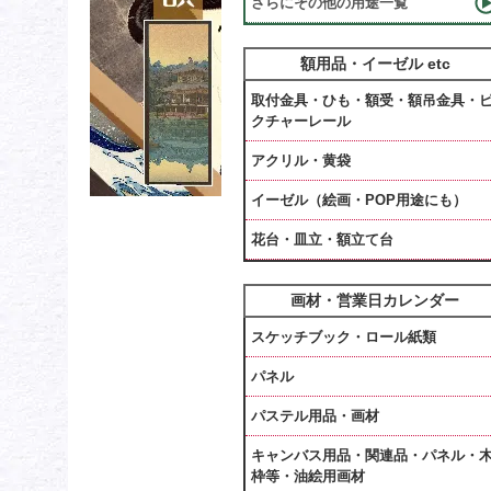
さらにその他の用途一覧
額用品・イーゼル etc
取付金具・ひも・額受・額吊金具・
クチャーレール
アクリル・黄袋
イーゼル（絵画・POP用途にも）
花台・皿立・額立て台
画材・営業日カレンダー
スケッチブック・ロール紙類
パネル
パステル用品・画材
キャンバス用品・関連品・パネル・
枠等・油絵用画材