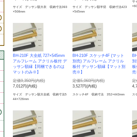
サ
×6
サイズ デッサン額大衣 収納寸法393
サイズ デッサン額半切 収納寸法423
×508mm
×545mm
BH-210F 大全紙 727×545mm
BH-210F スケッチ4F (マット
B
アルフレーム アクリル板付 デ
別売) アルフレーム アクリル
別
ッサン額縁【同梱できるのは
板付 デッサン額縁【マット別
板
マットのみ※】
売※】
売
定価9,350円(内税)
定価5,060円(内税)
定
7,012円(内税)
3,527円(内税)
4,
サイズ デッサン額大全紙 収納寸法5
スケッチ4F 収納寸法 352×443mm
スケ
44×726mm
・