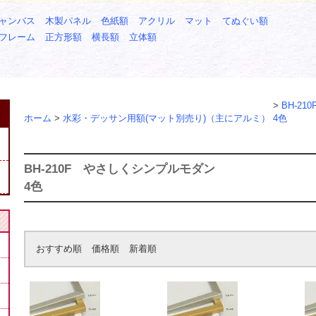
ャンバス
木製パネル
色紙額
アクリル
マット
てぬぐい額
フレーム
正方形額
横長額
立体額
>
BH-2
ホーム
>
水彩・デッサン用額(マット別売り)（主にアルミ）
4色
BH-210F やさしくシンプルモダン
4色
おすすめ順
価格順
新着順