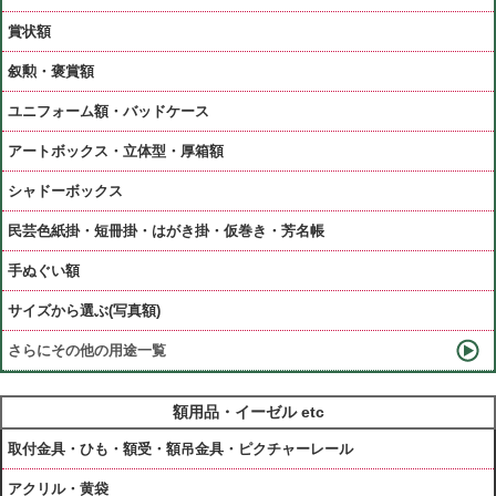
賞状額
叙勲・褒賞額
ユニフォーム額・バッドケース
アートボックス・立体型・厚箱額
シャドーボックス
民芸色紙掛・短冊掛・はがき掛・仮巻き・芳名帳
手ぬぐい額
サイズから選ぶ(写真額)
さらにその他の用途一覧
額用品・イーゼル etc
取付金具・ひも・額受・額吊金具・ピクチャーレール
アクリル・黄袋