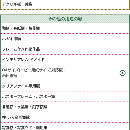
アクリル板・黃袋
その他の用途の額
和額・色紙額・短冊額
ハガキ用額
フレーム付き作家作品
インテリア/ハンドメイド
OAサイズ(コピー用紙サイズ)対応額・
画用紙額
クリアファイル専用額
ポスターフレーム・ポスター額
書道額・水墨画・刻字額縁
押し花/変形額縁
写真額・写真立て・画用紙