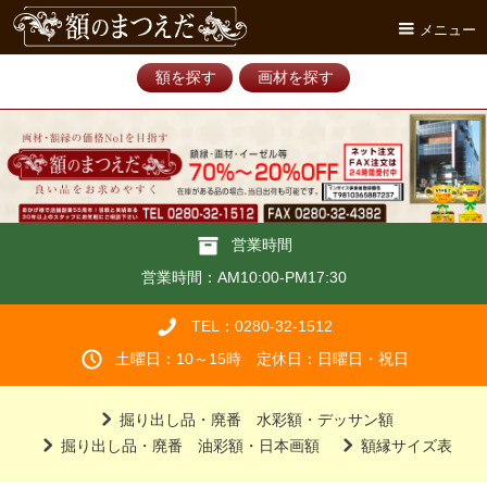
メニュー
額を探す
画材を探す
営業時間
営業時間：AM10:00-PM17:30
TEL：0280-32-1512
土曜日：10～15時 定休日：日曜日・祝日
掘り出し品・廃番 水彩額・デッサン額
掘り出し品・廃番 油彩額・日本画額
額縁サイズ表