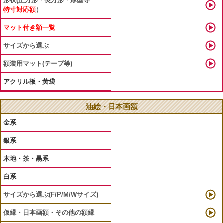
形状(正方形・長方形・厚型等
特寸対応額
）
マット付き額一覧
サイズから選ぶ
額装用マット(テープ等)
アクリル板・黃袋
油絵・日本画額
金系
銀系
木地・茶・黒系
白系
サイズから選ぶ(F/P/M/Wサイズ)
仮縁・日本画額・その他の額縁