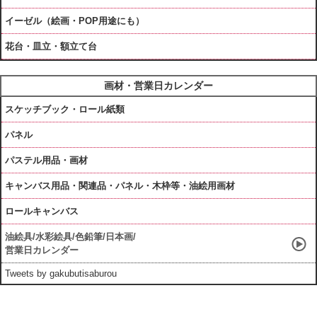
イーゼル（絵画・POP用途にも）
花台・皿立・額立て台
画材・営業日カレンダー
スケッチブック・ロール紙類
パネル
パステル用品・画材
キャンバス用品・関連品・パネル・木枠等・油絵用画材
ロールキャンバス
油絵具/水彩絵具/色鉛筆/日本画/
営業日カレンダー
Tweets by gakubutisaburou