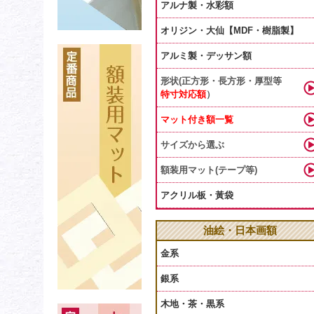
アルナ製・水彩額
オリジン・大仙【MDF・樹脂製】
アルミ製・デッサン額
形状(正方形・長方形・厚型等
特寸対応額
）
マット付き額一覧
サイズから選ぶ
額装用マット(テープ等)
アクリル板・黃袋
油絵・日本画額
金系
銀系
木地・茶・黒系