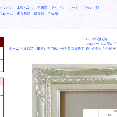
ャンバス
木製パネル
色紙額
アクリル
マット
てぬぐい額
フレーム
正方形額
横長額
立体額
>
9232N油彩額
シルバー 大人気の
ホーム
>
油絵額（銀系）専門家用額を激安価格で
飾りの付いた油彩額