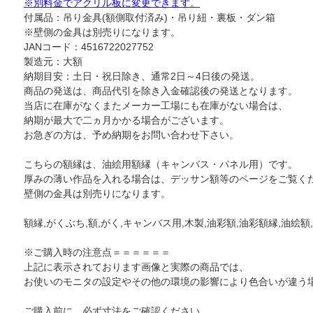
※別料金でアクリル板に変更できます。
付属品：吊り金具(額側取付済み)・吊り紐・裏板・ダン箱
※壁側の金具は別売りになります。
JANコード：4516722027752
製造元：大額
納期目安：土日・祝日除き、通常2日～4日後の発送。
商品の発送は、商品代引を除き入金確認後の発送となります。
当店に在庫がなくまたメーカー工場にも在庫がない場合は、
納期が最大で二ヵ月かかる場合がございます。
お急ぎの方は、予め納期をお問い合わせ下さい。
こちらの額縁は、油絵用額縁（キャンバス・パネル用）です。
厚みの薄い作品を入れる場合は、デッサン額等のページをご覧く
壁側の金具は別売りになります。
額縁,がくぶち,額,がく,キャンバス用,木製,油彩額,油彩額縁,油絵額,
※ご購入時の注意点＝＝＝＝＝＝
上記に表示されております画像と実際の商品では、
お使いのモニタの設定やその他の環境の影響により色合いが違う
ご購入前に、必ず寸法をご確認ください。