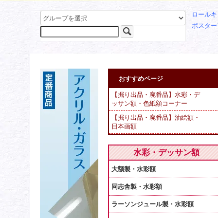
ロールキ
ポスター
おすすめページ
【掘り出品・廃番品】水彩・デ
ッサン額・色紙額コーナー
【掘り出品・廃番品】油絵額・
日本画額
水彩・デッサン額
大額製・水彩額
同志舎製・水彩額
ラーソンジュール製・水彩額