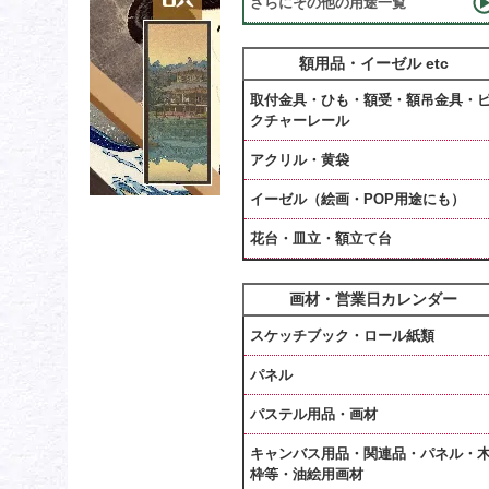
さらにその他の用途一覧
額用品・イーゼル etc
取付金具・ひも・額受・額吊金具・
クチャーレール
アクリル・黄袋
イーゼル（絵画・POP用途にも）
花台・皿立・額立て台
画材・営業日カレンダー
スケッチブック・ロール紙類
パネル
パステル用品・画材
キャンバス用品・関連品・パネル・
枠等・油絵用画材