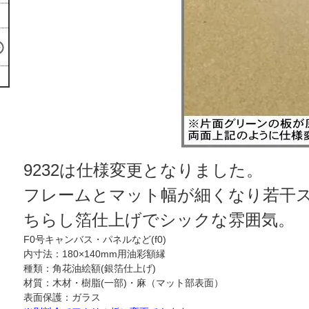
9232は仕様変更となりました。
フレームとマット幅が細くなり若干
ちらし箔仕上げでシックな雰囲気。
F0号キャンバス・パネルなど(f0)
内寸法：180×140mm用油彩額縁
種類：角花油絵額(銀箔仕上げ)
材質：木材・樹脂(一部)・麻（マット部表面）
表面保護：ガラス