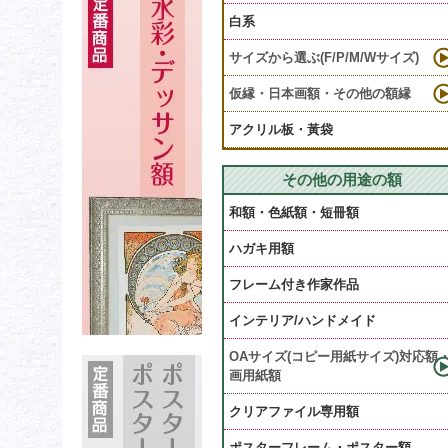
白系
サイズから選ぶ(F/P/M/Wサイズ)
仮縁・日本画額・その他の額縁
アクリル板・黃袋
その他の用途の額
和額・色紙額・短冊額
ハガキ用額
フレーム付き作家作品
インテリア/ハンドメイド
OAサイズ(コピー用紙サイズ)対応額
画用紙額
クリアファイル専用額
ポスターフレーム・ポスター額