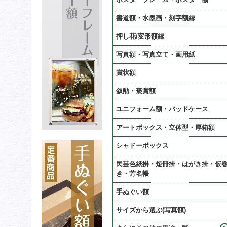
書道額・水墨画・刻字額縁
押し花/変形額縁
写真額・写真立て・画用紙
賞状額
叙勲・褒賞額
ユニフォーム額・バッドケース
アートボックス・立体型・厚箱額
シャドーボックス
民芸色紙掛・短冊掛・はがき掛・仮
き・芳名帳
手ぬぐい額
サイズから選ぶ(写真額)