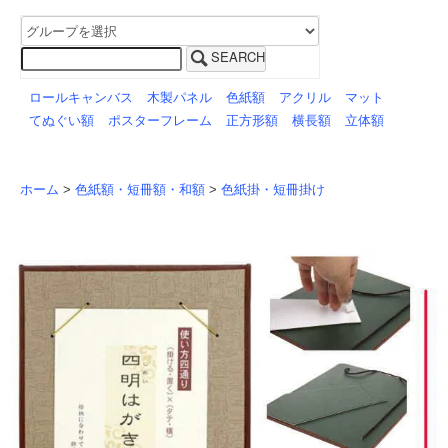
SEARCH
ロールキャンバス
木製パネル
色紙額
アクリル
マット
てぬぐい額
ポスターフレーム
正方形額
横長額
立体額
ホーム
>
色紙額・短冊額・和額
>
色紙掛・短冊掛け