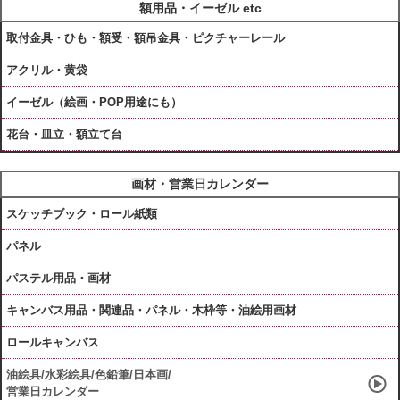
額用品・イーゼル etc
取付金具・ひも・額受・額吊金具・ピクチャーレール
アクリル・黄袋
イーゼル（絵画・POP用途にも）
花台・皿立・額立て台
画材・営業日カレンダー
スケッチブック・ロール紙類
パネル
パステル用品・画材
キャンバス用品・関連品・パネル・木枠等・油絵用画材
ロールキャンバス
油絵具/水彩絵具/色鉛筆/日本画/
営業日カレンダー