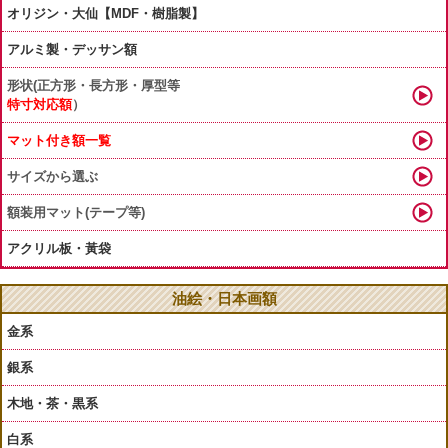
オリジン・大仙【MDF・樹脂製】
アルミ製・デッサン額
形状(正方形・長方形・厚型等
特寸対応額
）
マット付き額一覧
サイズから選ぶ
額装用マット(テープ等)
アクリル板・黃袋
油絵・日本画額
金系
銀系
木地・茶・黒系
白系