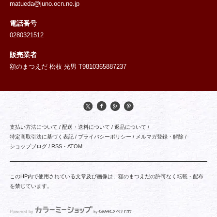
matueda@juno.ocn.ne.jp
電話番号
0280321512
販売業者
額のまつえだ 松枝 光男 T9810365887237
支払い方法について
/
配送・送料について
/
返品について
/
特定商取引法に基づく表記
/
プライバシーポリシー
/
メルマガ登録・解除
/
ショップブログ
/
RSS
・
ATOM
このHP内で使用されている文章及び画像は、額のまつえだの許可なく転載・配布
を禁じています。
Powered by