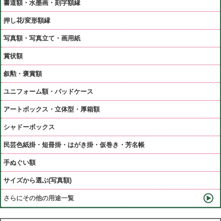
書道額・水墨画・刻字額縁
押し花/変形額縁
写真額・写真立て・画用紙
賞状額
叙勲・褒賞額
ユニフォーム額・バッドケース
アートボックス・立体型・厚箱額
シャドーボックス
民芸色紙掛・短冊掛・はがき掛・仮巻き・芳名帳
手ぬぐい額
サイズから選ぶ(写真額)
さらにその他の用途一覧