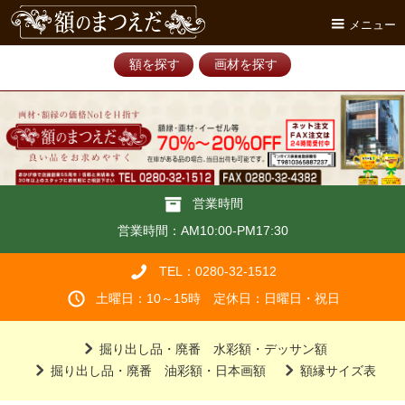
メニュー
額を探す
画材を探す
営業時間
営業時間：AM10:00-PM17:30
TEL：0280-32-1512
土曜日：10～15時 定休日：日曜日・祝日
掘り出し品・廃番 水彩額・デッサン額
掘り出し品・廃番 油彩額・日本画額
額縁サイズ表