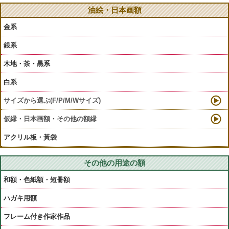
油絵・日本画額
金系
銀系
木地・茶・黒系
白系
サイズから選ぶ(F/P/M/Wサイズ)
仮縁・日本画額・その他の額縁
アクリル板・黃袋
その他の用途の額
和額・色紙額・短冊額
ハガキ用額
フレーム付き作家作品