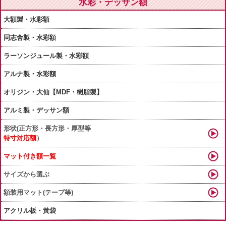
水彩・デッサン額
大額製・水彩額
同志舎製・水彩額
ラーソンジュール製・水彩額
アルナ製・水彩額
オリジン・大仙【MDF・樹脂製】
アルミ製・デッサン額
形状(正方形・長方形・厚型等
特寸対応額
）
マット付き額一覧
サイズから選ぶ
額装用マット(テープ等)
アクリル板・黃袋