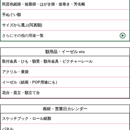
民芸色紙掛・短冊掛・はがき掛・仮巻き・芳名帳
手ぬぐい額
サイズから選ぶ(写真額)
さらにその他の用途一覧
額用品・イーゼル etc
取付金具・ひも・額受・額吊金具・ピクチャーレール
アクリル・黄袋
イーゼル（絵画・POP用途にも）
花台・皿立・額立て台
画材・営業日カレンダー
スケッチブック・ロール紙類
パネル