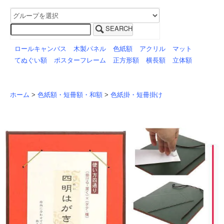
SEARCH
ロールキャンバス
木製パネル
色紙額
アクリル
マット
てぬぐい額
ポスターフレーム
正方形額
横長額
立体額
ホーム
>
色紙額・短冊額・和額
>
色紙掛・短冊掛け