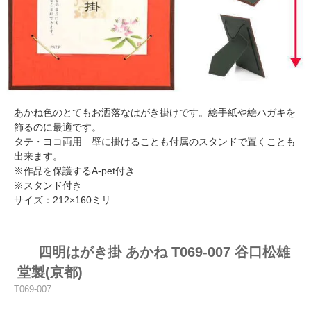
あかね色のとてもお洒落なはがき掛けです。絵手紙や絵ハガキを
飾るのに最適です。
タテ・ヨコ両用 壁に掛けることも付属のスタンドで置くことも
出来ます。
※作品を保護するA-pet付き
※スタンド付き
サイズ：212×160ミリ
四明はがき掛 あかね T069-007 谷口松雄
堂製(京都)
T069-007