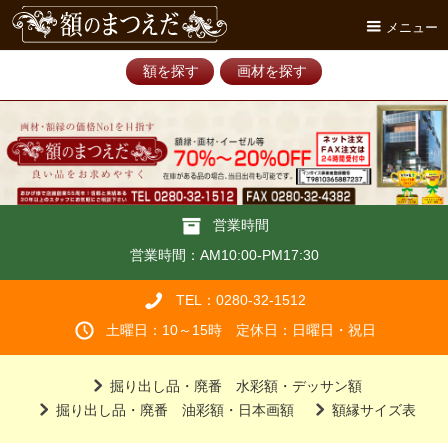
メニュー
額を探す
画材を探す
営業時間
営業時間：AM10:00-PM17:30
TEL：0280-32-1512
土曜日：10～15時 定休日：日曜日・祝日
掘り出し品・廃番 水彩額・デッサン額
掘り出し品・廃番 油彩額・日本画額
額縁サイズ表