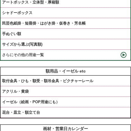
アートボックス・立体型・厚箱額
シャドーボックス
民芸色紙掛・短冊掛・はがき掛・仮巻き・芳名帳
手ぬぐい額
サイズから選ぶ(写真額)
さらにその他の用途一覧
額用品・イーゼル etc
取付金具・ひも・額受・額吊金具・ピクチャーレール
アクリル・黄袋
イーゼル（絵画・POP用途にも）
花台・皿立・額立て台
画材・営業日カレンダー