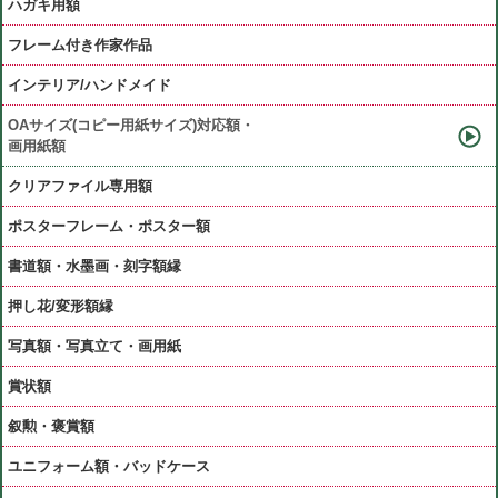
ハガキ用額
フレーム付き作家作品
インテリア/ハンドメイド
OAサイズ(コピー用紙サイズ)対応額・
画用紙額
クリアファイル専用額
ポスターフレーム・ポスター額
書道額・水墨画・刻字額縁
押し花/変形額縁
写真額・写真立て・画用紙
賞状額
叙勲・褒賞額
ユニフォーム額・バッドケース