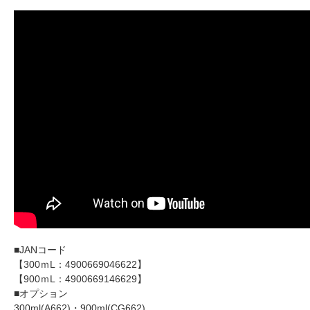
■JANコード
【300ｍL：4900669046622】
【900ｍL：4900669146629】
■オプション
300ml(A662)・900ml(CG662)