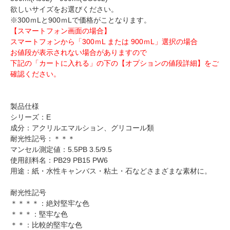
欲しいサイズをお選びください。
※300ｍLと900ｍLで価格がことなります。
【スマートフォン画面の場合】
スマートフォンから「300ｍL または 900ｍL」選択の場合
お値段が表示されない場合がありますので
下記の「カートに入れる」の下の【オプションの値段詳細】をご
確認ください。
製品仕様
シリーズ：E
成分：アクリルエマルション、グリコール類
耐光性記号：＊＊＊
マンセル測定値：5.5PB 3.5/9.5
使用顔料名：PB29 PB15 PW6
用途：紙・水性キャンバス・粘土・石などさまざまな素材に。
耐光性記号
＊＊＊＊：絶対堅牢な色
＊＊＊：堅牢な色
＊＊：比較的堅牢な色