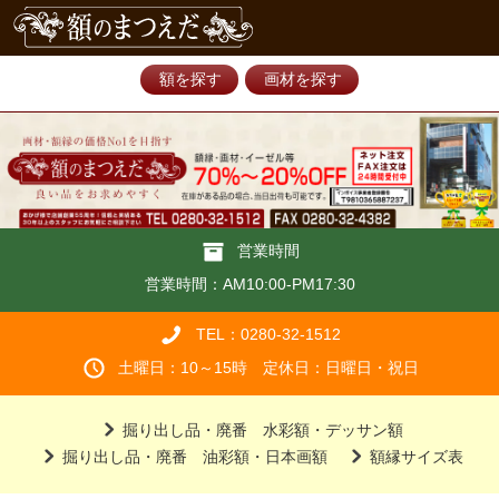
額を探す
画材を探す
営業時間
営業時間：AM10:00-PM17:30
TEL：0280-32-1512
土曜日：10～15時 定休日：日曜日・祝日
掘り出し品・廃番 水彩額・デッサン額
掘り出し品・廃番 油彩額・日本画額
額縁サイズ表