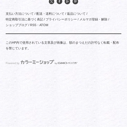
支払い方法について
/
配送・送料について
/
返品について
/
特定商取引法に基づく表記
/
プライバシーポリシー
/
メルマガ登録・解除
/
ショップブログ
/
RSS
・
ATOM
このHP内で使用されている文章及び画像は、額のまつえだの許可なく転載・配布
を禁じています。
Powered by