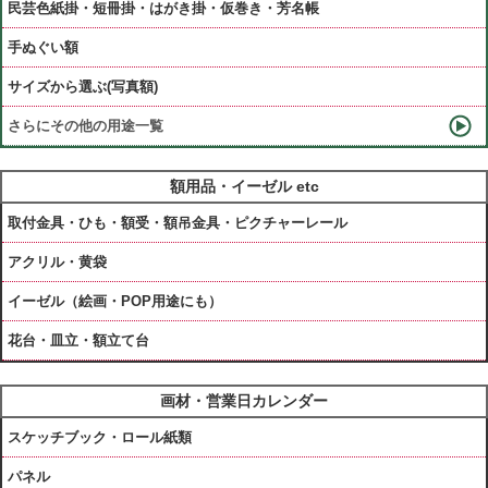
民芸色紙掛・短冊掛・はがき掛・仮巻き・芳名帳
手ぬぐい額
サイズから選ぶ(写真額)
さらにその他の用途一覧
額用品・イーゼル etc
取付金具・ひも・額受・額吊金具・ピクチャーレール
アクリル・黄袋
イーゼル（絵画・POP用途にも）
花台・皿立・額立て台
画材・営業日カレンダー
スケッチブック・ロール紙類
パネル