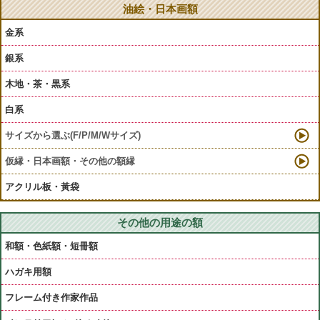
油絵・日本画額
金系
銀系
木地・茶・黒系
白系
サイズから選ぶ(F/P/M/Wサイズ)
仮縁・日本画額・その他の額縁
アクリル板・黃袋
その他の用途の額
和額・色紙額・短冊額
ハガキ用額
フレーム付き作家作品