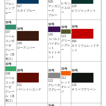
026
レモン
プルシ
マンガニ
027
110
イエロ
ャンブ
ーズ
スカイブルー
ビリジャンチント
ー
ルー
ブルー
30号
30号
30号
30号
30号
107
145
123
ベール
コバルト
グリー
コンポ
306
158
バイオレ
ングレ
ーゼ
カドミウムレッドチ
ローアンバー
ット
ー
クレー
ント
ライトチ
ル（淡
ント
青口）
30号
30号
30号
30号
30号
108
312
ベール
122
レッド
コンポ
151
116
グレーオ
オレン
ーゼ
バーントシエンナ
オリーブグリーン
ブグレー
ジ
クレー
ル（淡
黄口）
30号