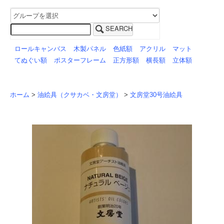
SEARCH
ロールキャンバス
木製パネル
色紙額
アクリル
マット
てぬぐい額
ポスターフレーム
正方形額
横長額
立体額
ホーム
>
油絵具（クサカベ・文房堂）
>
文房堂30号油絵具