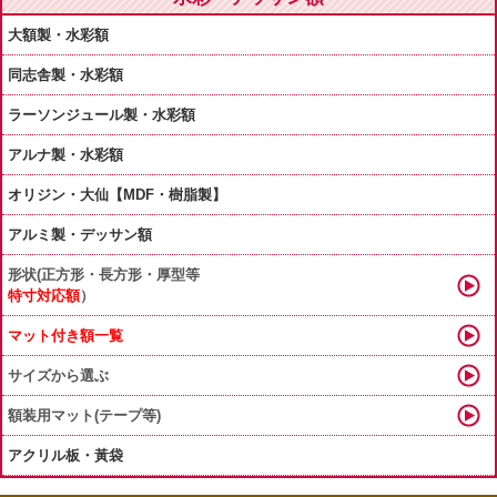
大額製・水彩額
同志舎製・水彩額
ラーソンジュール製・水彩額
アルナ製・水彩額
オリジン・大仙【MDF・樹脂製】
アルミ製・デッサン額
形状(正方形・長方形・厚型等
特寸対応額
）
マット付き額一覧
サイズから選ぶ
額装用マット(テープ等)
アクリル板・黃袋