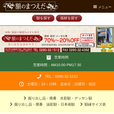
メニュー
額を探す
画材を探す
営業時間
営業時間：AM10:00-PM17:30
TEL：0280-32-1512
土曜日：10～15時 定休日：日曜日・祝日
掘り出し品・廃番 水彩額・デッサン額
掘り出し品・廃番 油彩額・日本画額
額縁サイズ表