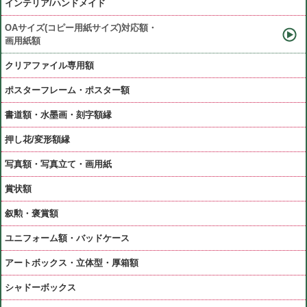
インテリア/ハンドメイド
OAサイズ(コピー用紙サイズ)対応額・
画用紙額
クリアファイル専用額
ポスターフレーム・ポスター額
書道額・水墨画・刻字額縁
押し花/変形額縁
写真額・写真立て・画用紙
賞状額
叙勲・褒賞額
ユニフォーム額・バッドケース
アートボックス・立体型・厚箱額
シャドーボックス