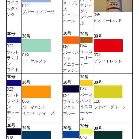
ライラ
ネープレ
ネント
012
ックピ
ス
グリー
ブルーコンポーゼ
ンク
055
イエロー
ンペー
ピオニーレッド
ペール
ル
30号
30号
30号
30号
30号
084
022
089
イエロ
ウルト
パーマネ
019
051
ーオー
ラマリ
ント
ローヤルブルー
ブライトレッド
カー
ン
イエロー
ライト
オレンジ
30号
30号
30号
30号
30号
087
023
パーマ
ウルト
024
ネント
ラマリ
088
118
フタロシ
イエロ
ン
パーマネント
シナバーグリーン
アニン
ーペー
ディー
イエローディープ
ブルー
ル
プ
30号
30号
30号
30号
30号
078
018