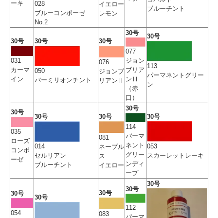
ーキ
028
イエロー
ブルーチント
ブルーコンポーゼ
レモン
No.2
30号
30号
30号
30号
30号
077
ジョン
031
076
113
ブリア
カーマ
050
ジョンブ
パーマネントグリー
ンⅢ
イン
バーミリオンチント
リアンⅡ
ン
（赤
口）
30号
30号
30号
30号
30号
114
035
パーマ
081
ローズ
ネント
014
053
ネープル
コンポ
グリー
セルリアン
スカーレットレーキ
ス
ーゼ
ンディ
ブルーチント
イエロー
ープ
30号
30号
30号
30号
30号
112
054
083
パーマ