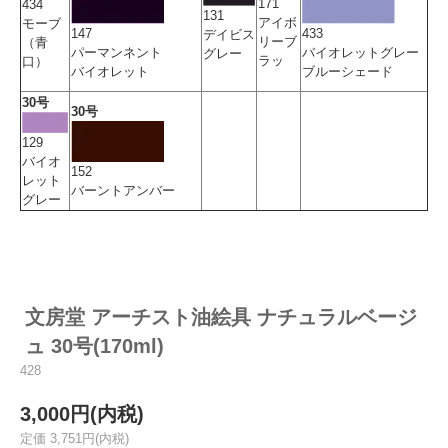
171
434
131
アイボ
モーブ
147
433
デイビス
リーブ
（青
パーマンネント
バイオレットグレー
グレー
ラッ
口）
バイオレット
ブルーシェード
30号
30号
129
バイオ
152
レット
バーントアンバー
グレー
文房堂 アーチスト油絵具 ナチュラルベージ
ュ 30号(170ml)
428
3,000円(内税)
定価 3,751円(内税)