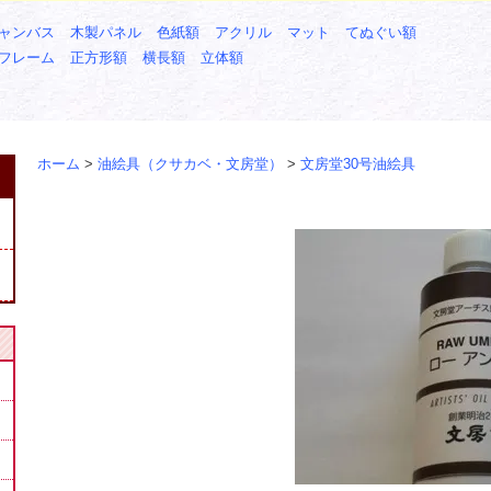
ャンバス
木製パネル
色紙額
アクリル
マット
てぬぐい額
フレーム
正方形額
横長額
立体額
ホーム
>
油絵具（クサカベ・文房堂）
>
文房堂30号油絵具