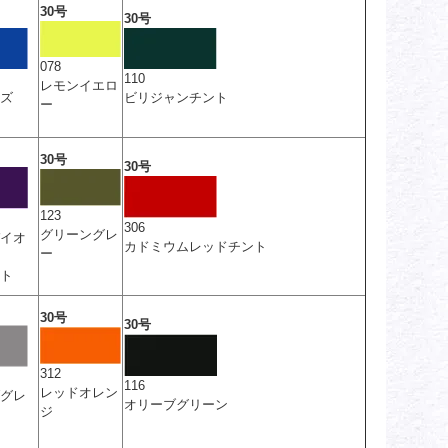
30号
30号
078
110
レモンイエロ
ズ
ビリジャンチント
ー
30号
30号
123
306
グリーングレ
イオ
カドミウムレッドチント
ー
ト
30号
30号
312
116
レッドオレン
グレ
オリーブグリーン
ジ