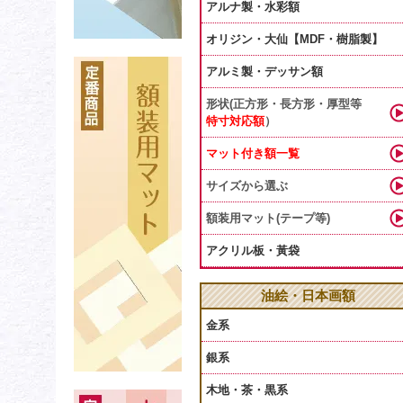
アルナ製・水彩額
オリジン・大仙【MDF・樹脂製】
アルミ製・デッサン額
形状(正方形・長方形・厚型等
特寸対応額
）
マット付き額一覧
サイズから選ぶ
額装用マット(テープ等)
アクリル板・黃袋
油絵・日本画額
金系
銀系
木地・茶・黒系