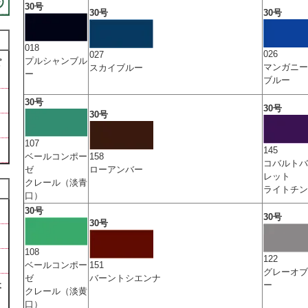
30号
30号
30号
018
026
027
プルシャンブル
ピ
マンガニー
スカイブルー
ー
ブルー
30号
30号
30号
107
145
158
ベールコンポー
コバルトバ
ローアンバー
ゼ
レット
クレール（淡青
ライトチン
口）
30号
30号
30号
108
122
151
ベールコンポー
グレーオブ
バーントシエンナ
ゼ
ー
木
クレール（淡黄
口）