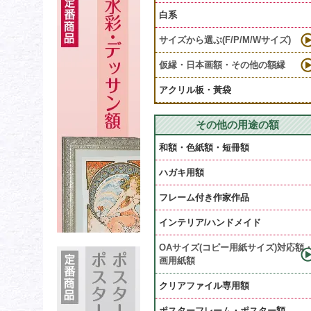
白系
サイズから選ぶ(F/P/M/Wサイズ)
仮縁・日本画額・その他の額縁
アクリル板・黃袋
その他の用途の額
和額・色紙額・短冊額
ハガキ用額
フレーム付き作家作品
インテリア/ハンドメイド
OAサイズ(コピー用紙サイズ)対応額
画用紙額
クリアファイル専用額
ポスターフレーム・ポスター額