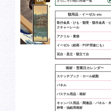
さらにその他の用途一覧
額用品・イーゼル etc
取付金具・ひも・額受・額吊金具・
クチャーレール
アクリル・黄袋
イーゼル（絵画・POP用途にも）
花台・皿立・額立て台
画材・営業日カレンダー
スケッチブック・ロール紙類
パネル
パステル用品・画材
キャンバス用品・関連品・パネル・
枠等・油絵用画材