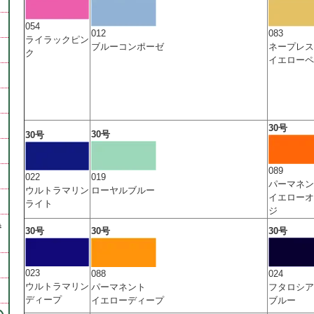
054
012
083
ライラックピン
ブルーコンポーゼ
ネープレス
ク
イエローペ
30号
30号
30号
089
019
022
パーマネン
ローヤルブルー
ウルトラマリン
イエローオ
ライト
ジ
巻
30号
30号
30号
023
088
024
ウルトラマリン
パーマネント
フタロシア
ディープ
イエローディープ
ブルー