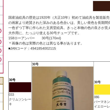
国産油絵具の歴史は1920年（大正10年）初めて油絵具を製造
の画家より絶賛された深みのある色合いは、美しい発色を長期間
一色ずつ丁寧に作られた文房堂絵具。きっと本物の色の良さが見
大作用に、たっぷり使える30号チューブです。
158ローアンバー 30号(170ml)
＊画像の色は実際の色とは異なる事があります。
■JANコード：4941854002115
30号
30号
30号
033
086
クリムソンレー
パーマネン
キ
イエローレ