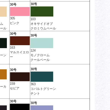
30号
30号
305
103
ピンク
ム
オキサイドオブ
ール
クロミウムペール
30号
30号
163
124
マルスイエロ
ーン
モノクローム
ー
クールペール
30号
30号
159
363
ーカ
セピア
コバルトグリーン
チント
30号
30号