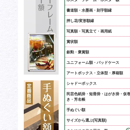
書道額・水墨画・刻字額縁
押し花/変形額縁
写真額・写真立て・画用紙
賞状額
叙勲・褒賞額
ユニフォーム額・バッドケース
アートボックス・立体型・厚箱額
シャドーボックス
民芸色紙掛・短冊掛・はがき掛・仮
き・芳名帳
手ぬぐい額
サイズから選ぶ(写真額)