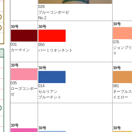
028
ブルーコンポーゼ
No.2
30号
30号
30号
076
031
050
ジョンブリ
カーマイン
バーミリオンチント
Ⅱ
30号
30号
30号
035
014
081
ローズコンポー
セルリアン
ネープルス
ゼ
ブルーチント
イエロー
・
30号
30号
30号