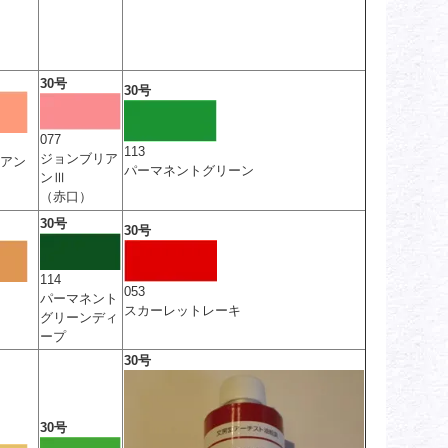
30号
30号
077
113
ジョンブリア
アン
パーマネントグリーン
ンⅢ
（赤口）
30号
30号
114
053
パーマネント
スカーレットレーキ
グリーンディ
ープ
30号
30号