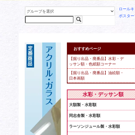
ロールキ
ポスター
おすすめページ
【掘り出品・廃番品】水彩・デ
ッサン額・色紙額コーナー
【掘り出品・廃番品】油絵額・
日本画額
水彩・デッサン額
大額製・水彩額
同志舎製・水彩額
ラーソンジュール製・水彩額