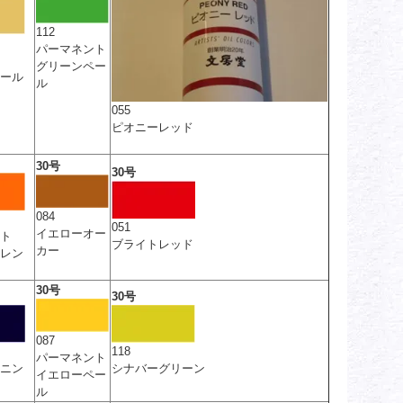
112
パーマネント
グリーンペー
ール
ル
055
ピオニーレッド
30号
30号
084
051
イエローオー
ト
ブライトレッド
カー
レン
30号
30号
087
118
パーマネント
ニン
シナバーグリーン
イエローペー
ル