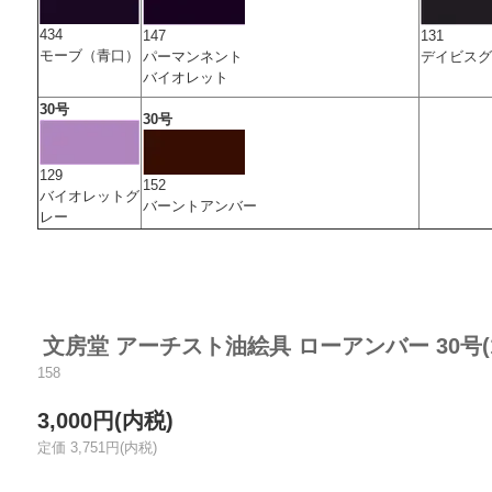
434
147
131
モーブ（青口）
パーマンネント
デイビスグ
バイオレット
30号
30号
129
152
バイオレットグ
バーントアンバー
レー
文房堂 アーチスト油絵具 ローアンバー 30号(17
158
3,000円(内税)
定価 3,751円(内税)