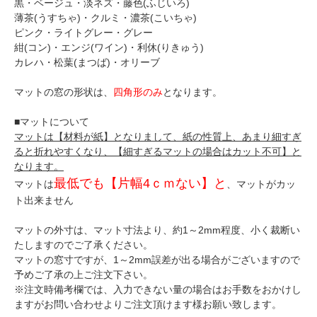
黒・ベージュ・淡ネズ・藤色(ふじいろ)
薄茶(うすちゃ)・クルミ・濃茶(こいちゃ)
ピンク・ライトグレー・グレー
紺(コン)・エンジ(ワイン)・利休(りきゅう)
カレハ・松葉(まつば)・オリーブ
マットの窓の形状は、
四角形のみ
となります。
■マットについて
マットは【材料が紙】となりまして、紙の性質上、あまり細すぎ
ると折れやすくなり、【細すぎるマットの場合はカット不可】と
なります。
最低でも【片幅4ｃｍない】と
マットは
、マットがカッ
ト出来ません
マットの外寸は、マット寸法より、約1～2mm程度、小く裁断い
たしますのでご了承ください。
マットの窓寸ですが、1～2mm誤差が出る場合がございますので
予めご了承の上ご注文下さい。
※注文時備考欄では、入力できない量の場合はお手数をおかけし
ますがお問い合わせよりご注文頂けます様お願い致します。