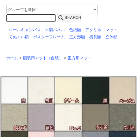
SEARCH
ロールキャンバス
木製パネル
色紙額
アクリル
マット
てぬぐい額
ポスターフレーム
正方形額
横長額
立体額
ホーム
>
額装用マット（台紙）
>
正方形マット