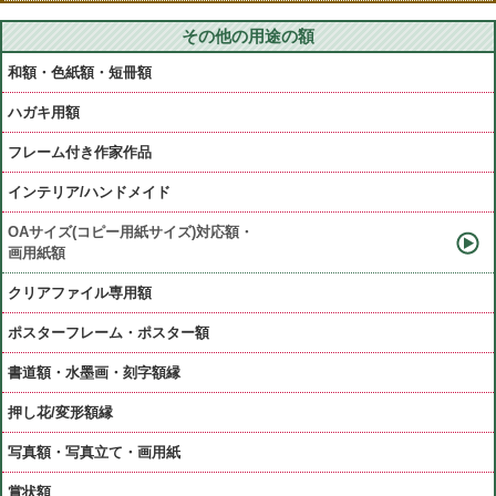
その他の用途の額
和額・色紙額・短冊額
ハガキ用額
フレーム付き作家作品
インテリア/ハンドメイド
OAサイズ(コピー用紙サイズ)対応額・
画用紙額
クリアファイル専用額
ポスターフレーム・ポスター額
書道額・水墨画・刻字額縁
押し花/変形額縁
写真額・写真立て・画用紙
賞状額