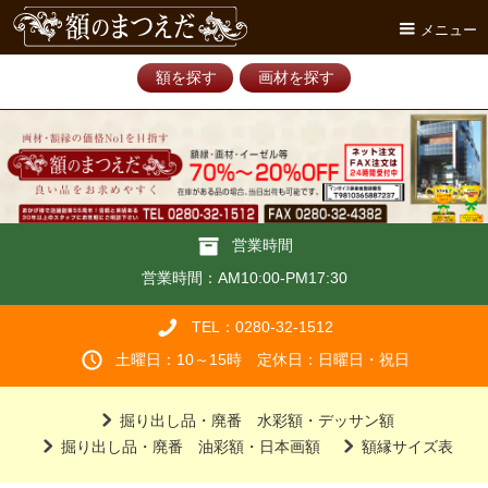
メニュー
額を探す
画材を探す
営業時間
営業時間：AM10:00-PM17:30
TEL：0280-32-1512
土曜日：10～15時 定休日：日曜日・祝日
掘り出し品・廃番 水彩額・デッサン額
掘り出し品・廃番 油彩額・日本画額
額縁サイズ表