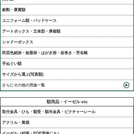
叙勲・褒賞額
ユニフォーム額・バッドケース
アートボックス・立体型・厚箱額
シャドーボックス
民芸色紙掛・短冊掛・はがき掛・仮巻き・芳名帳
手ぬぐい額
サイズから選ぶ(写真額)
さらにその他の用途一覧
額用品・イーゼル etc
取付金具・ひも・額受・額吊金具・ピクチャーレール
アクリル・黄袋
イーゼル（絵画・POP用途にも）