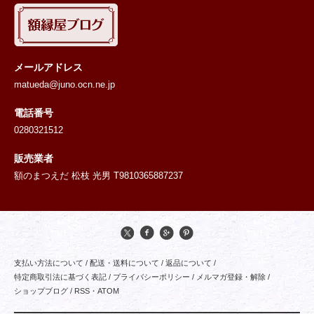
メールアドレス
matueda@juno.ocn.ne.jp
電話番号
0280321512
販売業者
額のまつえだ 松枝 光男 T9810365887237
支払い方法について
/
配送・送料について
/
返品について
/
特定商取引法に基づく表記
/
プライバシーポリシー
/
メルマガ登録・解除
/
ショップブログ
/
RSS
・
ATOM