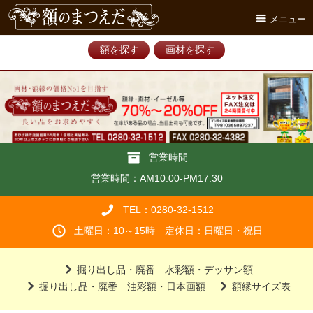
メニュー
額を探す
画材を探す
営業時間
営業時間：AM10:00-PM17:30
TEL：0280-32-1512
土曜日：10～15時 定休日：日曜日・祝日
掘り出し品・廃番 水彩額・デッサン額
掘り出し品・廃番 油彩額・日本画額
額縁サイズ表