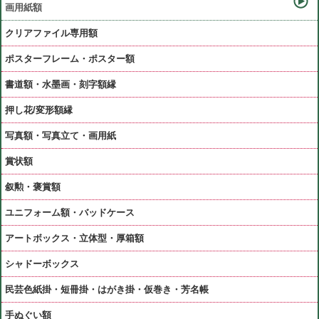
画用紙額
クリアファイル専用額
ポスターフレーム・ポスター額
書道額・水墨画・刻字額縁
押し花/変形額縁
写真額・写真立て・画用紙
賞状額
叙勲・褒賞額
ユニフォーム額・バッドケース
アートボックス・立体型・厚箱額
シャドーボックス
民芸色紙掛・短冊掛・はがき掛・仮巻き・芳名帳
手ぬぐい額