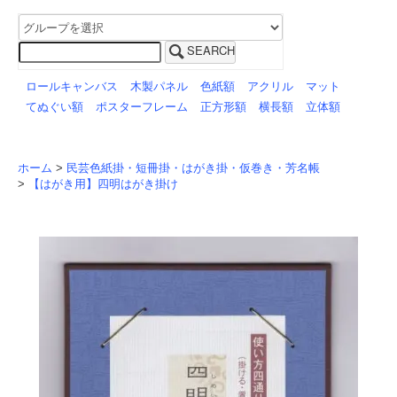
SEARCH
ロールキャンバス
木製パネル
色紙額
アクリル
マット
てぬぐい額
ポスターフレーム
正方形額
横長額
立体額
ホーム
>
民芸色紙掛・短冊掛・はがき掛・仮巻き・芳名帳
>
【はがき用】四明はがき掛け