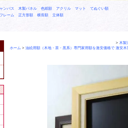
ャンバス
木製パネル
色紙額
アクリル
マット
てぬぐい額
フレーム
正方形額
横長額
立体額
>
木製油
ホーム
>
油絵用額（木地・茶・黒系）専門家用額を激安価格で
激安木