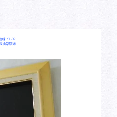
縁 KL-02
製油彩額縁