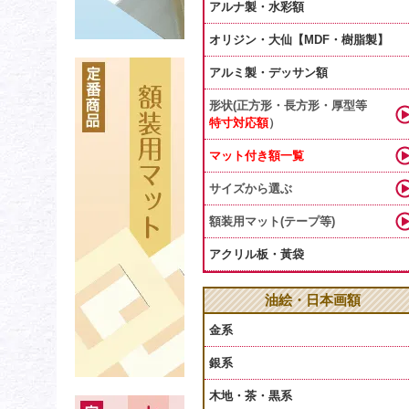
アルナ製・水彩額
オリジン・大仙【MDF・樹脂製】
アルミ製・デッサン額
形状(正方形・長方形・厚型等
特寸対応額
）
マット付き額一覧
サイズから選ぶ
額装用マット(テープ等)
アクリル板・黃袋
油絵・日本画額
金系
銀系
木地・茶・黒系