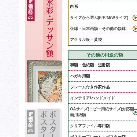
白系
サイズから選ぶ(F/P/M/Wサイズ)
仮縁・日本画額・その他の額縁
アクリル板・黃袋
その他の用途の額
和額・色紙額・短冊額
ハガキ用額
フレーム付き作家作品
インテリア/ハンドメイド
OAサイズ(コピー用紙サイズ)対応額
画用紙額
クリアファイル専用額
ポスターフレーム・ポスター額