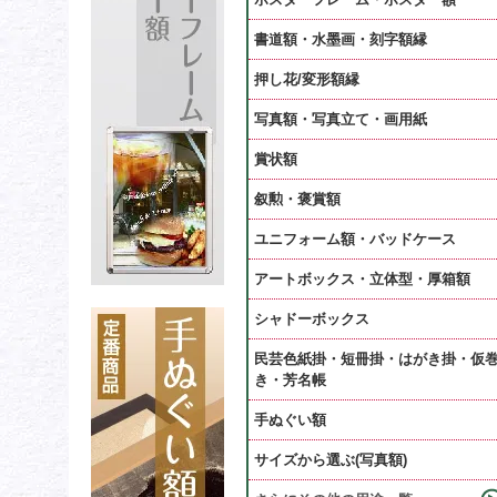
書道額・水墨画・刻字額縁
押し花/変形額縁
写真額・写真立て・画用紙
賞状額
叙勲・褒賞額
ユニフォーム額・バッドケース
アートボックス・立体型・厚箱額
シャドーボックス
民芸色紙掛・短冊掛・はがき掛・仮
き・芳名帳
手ぬぐい額
サイズから選ぶ(写真額)