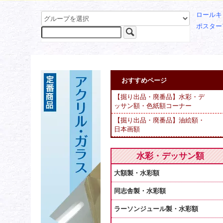
ロールキ
ポスター
おすすめページ
【掘り出品・廃番品】水彩・デ
ッサン額・色紙額コーナー
【掘り出品・廃番品】油絵額・
日本画額
水彩・デッサン額
大額製・水彩額
同志舎製・水彩額
ラーソンジュール製・水彩額