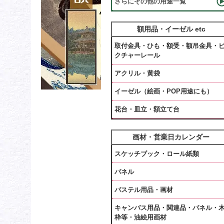
さらにその他の用途一覧
額用品・イーゼル etc
取付金具・ひも・額受・額吊金具・
クチャーレール
アクリル・黄袋
イーゼル（絵画・POP用途にも）
花台・皿立・額立て台
画材・営業日カレンダー
スケッチブック・ロール紙類
パネル
パステル用品・画材
キャンバス用品・関連品・パネル・
枠等・油絵用画材