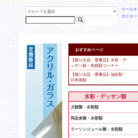
ロールキ
ポスター
おすすめページ
【掘り出品・廃番品】水彩・デ
ッサン額・色紙額コーナー
【掘り出品・廃番品】油絵額・
日本画額
水彩・デッサン額
大額製・水彩額
同志舎製・水彩額
ラーソンジュール製・水彩額