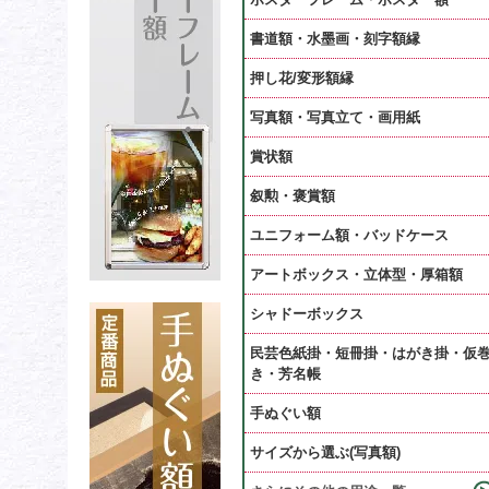
書道額・水墨画・刻字額縁
押し花/変形額縁
写真額・写真立て・画用紙
賞状額
叙勲・褒賞額
ユニフォーム額・バッドケース
アートボックス・立体型・厚箱額
シャドーボックス
民芸色紙掛・短冊掛・はがき掛・仮
き・芳名帳
手ぬぐい額
サイズから選ぶ(写真額)