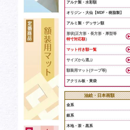
アルナ製・水彩額
オリジン・大仙【MDF・樹脂製】
アルミ製・デッサン額
形状(正方形・長方形・厚型等
特寸対応額
）
マット付き額一覧
サイズから選ぶ
額装用マット(テープ等)
アクリル板・黃袋
油絵・日本画額
金系
銀系
木地・茶・黒系