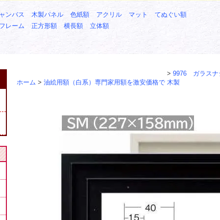
ャンバス
木製パネル
色紙額
アクリル
マット
てぬぐい額
フレーム
正方形額
横長額
立体額
>
9976 ガラス
ホーム
>
油絵用額（白系）専門家用額を激安価格で
木製