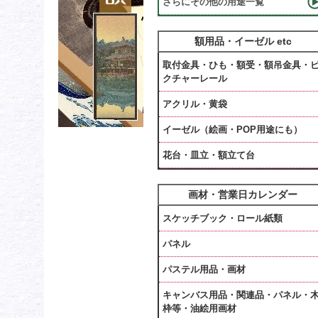
さらにその他の用途一覧
額用品・イーゼル etc
取付金具・ひも・額受・額吊金具・
クチャーレール
アクリル・黄袋
イーゼル（絵画・POP用途にも）
花台・皿立・額立て台
画材・営業日カレンダー
スケッチブック・ロール紙類
パネル
パステル用品・画材
キャンバス用品・関連品・パネル・
枠等・油絵用画材