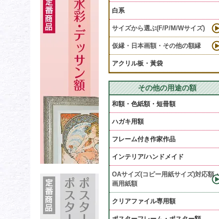
白系
サイズから選ぶ(F/P/M/Wサイズ)
仮縁・日本画額・その他の額縁
アクリル板・黃袋
その他の用途の額
和額・色紙額・短冊額
ハガキ用額
フレーム付き作家作品
インテリア/ハンドメイド
OAサイズ(コピー用紙サイズ)対応額
画用紙額
クリアファイル専用額
ポスターフレーム・ポスター額