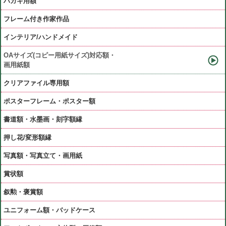
ハガキ用額
フレーム付き作家作品
インテリア/ハンドメイド
OAサイズ(コピー用紙サイズ)対応額・
画用紙額
クリアファイル専用額
ポスターフレーム・ポスター額
書道額・水墨画・刻字額縁
押し花/変形額縁
写真額・写真立て・画用紙
賞状額
叙勲・褒賞額
ユニフォーム額・バッドケース