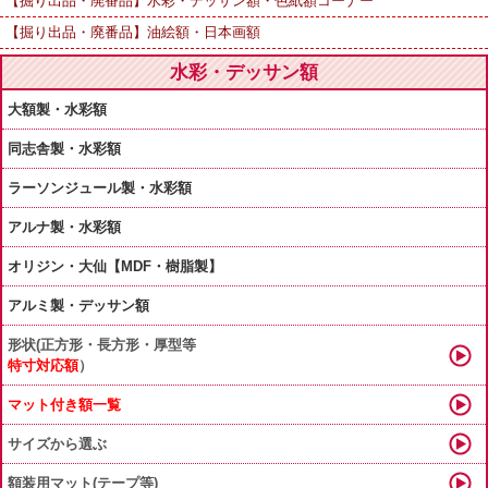
【掘り出品・廃番品】水彩・デッサン額・色紙額コーナー
【掘り出品・廃番品】油絵額・日本画額
水彩・デッサン額
大額製・水彩額
同志舎製・水彩額
ラーソンジュール製・水彩額
アルナ製・水彩額
オリジン・大仙【MDF・樹脂製】
アルミ製・デッサン額
形状(正方形・長方形・厚型等
特寸対応額
）
マット付き額一覧
サイズから選ぶ
額装用マット(テープ等)