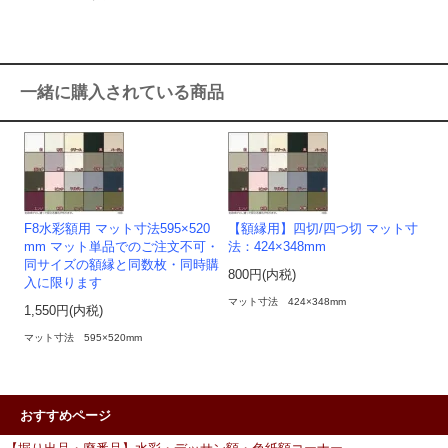
一緒に購入されている商品
F8水彩額用 マット寸法595×520
【額縁用】四切/四つ切 マット寸
mm マット単品でのご注文不可・
法：424×348mm
同サイズの額縁と同数枚・同時購
800円(内税)
入に限ります
マット寸法 424×348mm
1,550円(内税)
マット寸法 595×520mm
おすすめページ