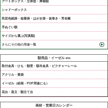
アートボックス・立体型・厚箱額
シャドーボックス
民芸色紙掛・短冊掛・はがき掛・仮巻き・芳名帳
手ぬぐい額
サイズから選ぶ(写真額)
さらにその他の用途一覧
額用品・イーゼル etc
取付金具・ひも・額受・額吊金具・ピクチャーレール
アクリル・黄袋
イーゼル（絵画・POP用途にも）
花台・皿立・額立て台
画材・営業日カレンダー