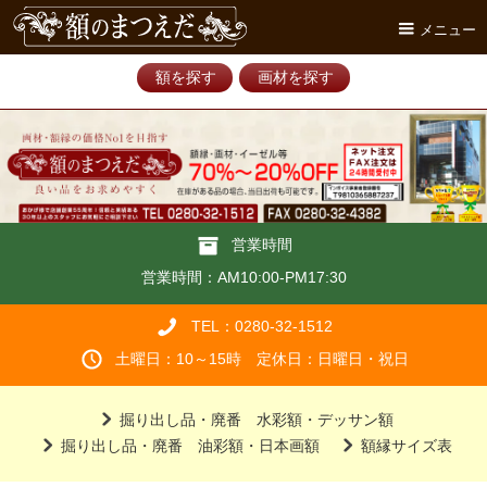
メニュー
額を探す
画材を探す
営業時間
営業時間：AM10:00-PM17:30
TEL：0280-32-1512
土曜日：10～15時 定休日：日曜日・祝日
掘り出し品・廃番 水彩額・デッサン額
掘り出し品・廃番 油彩額・日本画額
額縁サイズ表