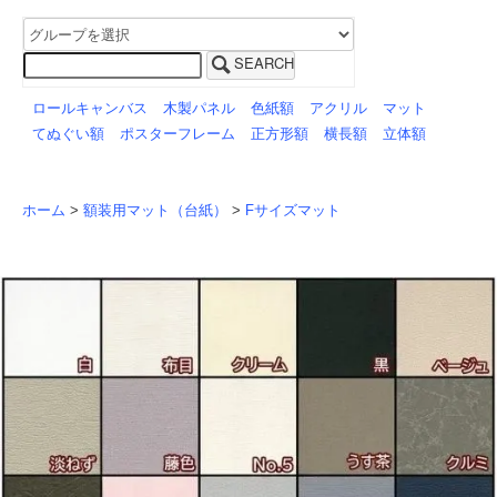
SEARCH
ロールキャンバス
木製パネル
色紙額
アクリル
マット
てぬぐい額
ポスターフレーム
正方形額
横長額
立体額
ホーム
>
額装用マット（台紙）
>
Fサイズマット