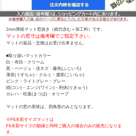
2mm厚紙マット窓抜き（紙代含む＋加工料）です。
マットの窓寸は備考欄でご指定下さい。
マットの返品・交換はお受け出来ません。
■取り扱いマットカラー
白・布目・クリーム
黒・ベージュ・淡ネズ・藤色(ふじいろ)
薄茶(うすちゃ)・クルミ・濃茶(こいちゃ)
ピンク・ライトグレー・グレー
紺(コン)・エンジ(ワイン)・利休(りきゅう)
カレハ・松葉(まつば)・オリーブ
マットの窓の形状は、四角形のみとなります。
※F6水彩サイズマットは
F6水彩サイズの額縁と同時ご購入の場合のみの販売になりま
す。