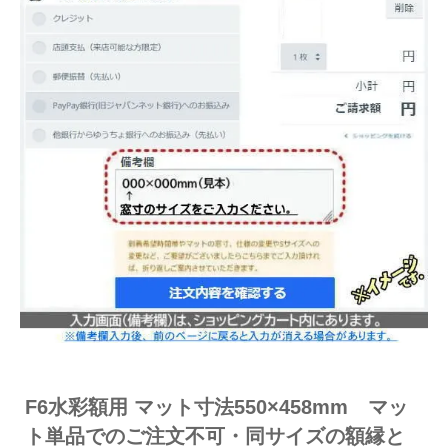
F6水彩額用 マット寸法550×458mm マッ
ト単品でのご注文不可・同サイズの額縁と