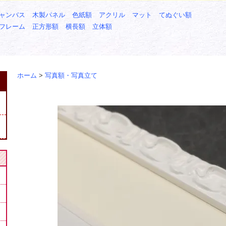
ャンバス
木製パネル
色紙額
アクリル
マット
てぬぐい額
フレーム
正方形額
横長額
立体額
ホーム
>
写真額・写真立て