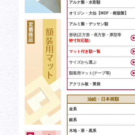
アルナ製・水彩額
オリジン・大仙【MDF・樹脂製】
アルミ製・デッサン額
形状(正方形・長方形・厚型等
特寸対応額
）
マット付き額一覧
サイズから選ぶ
額装用マット(テープ等)
アクリル板・黃袋
油絵・日本画額
金系
銀系
木地・茶・黒系