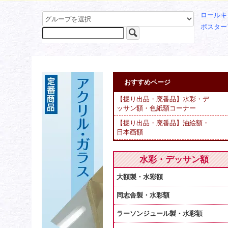
ロールキ
ポスター
おすすめページ
【掘り出品・廃番品】水彩・デ
ッサン額・色紙額コーナー
【掘り出品・廃番品】油絵額・
日本画額
水彩・デッサン額
大額製・水彩額
同志舎製・水彩額
ラーソンジュール製・水彩額