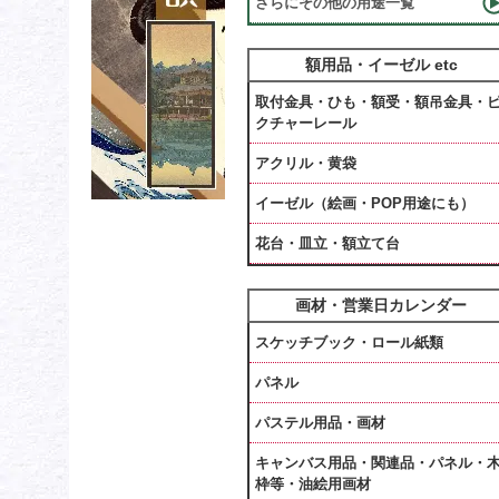
さらにその他の用途一覧
額用品・イーゼル etc
取付金具・ひも・額受・額吊金具・
クチャーレール
アクリル・黄袋
イーゼル（絵画・POP用途にも）
花台・皿立・額立て台
画材・営業日カレンダー
スケッチブック・ロール紙類
パネル
パステル用品・画材
キャンバス用品・関連品・パネル・
枠等・油絵用画材