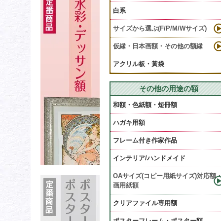
白系
サイズから選ぶ(F/P/M/Wサイズ)
仮縁・日本画額・その他の額縁
アクリル板・黃袋
その他の用途の額
和額・色紙額・短冊額
ハガキ用額
フレーム付き作家作品
インテリア/ハンドメイド
OAサイズ(コピー用紙サイズ)対応額
画用紙額
クリアファイル専用額
ポスターフレーム・ポスター額