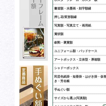
書道額・水墨画・刻字額縁
押し花/変形額縁
写真額・写真立て・画用紙
賞状額
叙勲・褒賞額
ユニフォーム額・バッドケース
アートボックス・立体型・厚箱額
シャドーボックス
民芸色紙掛・短冊掛・はがき掛・仮
き・芳名帳
手ぬぐい額
サイズから選ぶ(写真額)