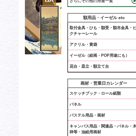
さらにその他の用途一覧
額用品・イーゼル etc
取付金具・ひも・額受・額吊金具・
クチャーレール
アクリル・黄袋
イーゼル（絵画・POP用途にも）
花台・皿立・額立て台
画材・営業日カレンダー
スケッチブック・ロール紙類
パネル
パステル用品・画材
キャンバス用品・関連品・パネル・
枠等・油絵用画材