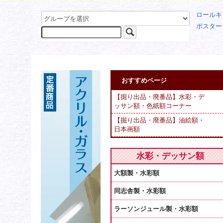
ロールキ
ポスター
おすすめページ
【掘り出品・廃番品】水彩・デ
ッサン額・色紙額コーナー
【掘り出品・廃番品】油絵額・
日本画額
水彩・デッサン額
大額製・水彩額
同志舎製・水彩額
ラーソンジュール製・水彩額