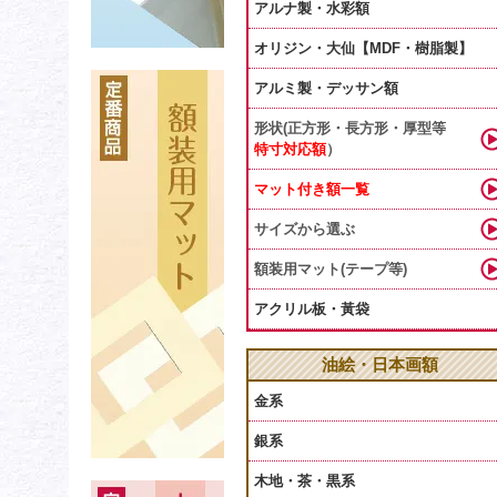
アルナ製・水彩額
オリジン・大仙【MDF・樹脂製】
アルミ製・デッサン額
形状(正方形・長方形・厚型等
特寸対応額
）
マット付き額一覧
サイズから選ぶ
額装用マット(テープ等)
アクリル板・黃袋
油絵・日本画額
金系
銀系
木地・茶・黒系