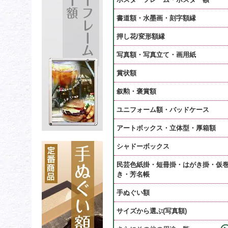
書道額・水墨画・刻字額縁
押し花/変形額縁
写真額・写真立て・画用紙
賞状額
叙勲・褒賞額
ユニフォーム額・バッドケース
アートボックス・立体型・厚箱額
シャドーボックス
民芸色紙掛・短冊掛・はがき掛・仮
き・芳名帳
手ぬぐい額
サイズから選ぶ(写真額)