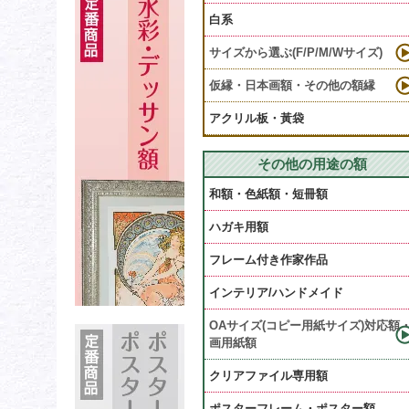
白系
サイズから選ぶ(F/P/M/Wサイズ)
仮縁・日本画額・その他の額縁
アクリル板・黃袋
その他の用途の額
和額・色紙額・短冊額
ハガキ用額
フレーム付き作家作品
インテリア/ハンドメイド
OAサイズ(コピー用紙サイズ)対応額
画用紙額
クリアファイル専用額
ポスターフレーム・ポスター額