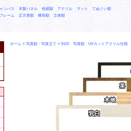
ャンバス
木製パネル
色紙額
アクリル
マット
てぬぐい額
フレーム
正方形額
横長額
立体額
ホーム
>
写真額・写真立て
>
9102 写真額 UVカットアクリル仕様