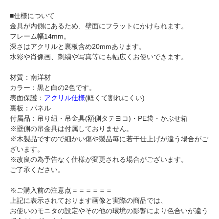
■仕様について
金具が内側にあるため、壁面にフラットにかけられます。
フレーム幅14mm。
深さはアクリルと裏板含め20mmあります。
水彩や肖像画、刺繍や写真等にも幅広くお使いできます。
材質：南洋材
カラー：黒と白の2色です。
表面保護：
アクリル仕様
(軽くて割れにくい)
裏板：パネル
付属品：吊り紐・吊金具(額側タテヨコ)・PE袋・かぶせ箱
※壁側の吊金具は付属しておりません。
※木製品ですので細かい傷や製品毎に若干仕上げが違う場合がご
ざいます。
※改良の為予告なく仕様が変更される場合がございます。
ご了承ください。
※ご購入前の注意点＝＝＝＝＝＝
上記に表示されております画像と実際の商品では、
お使いのモニタの設定やその他の環境の影響により色合いが違う