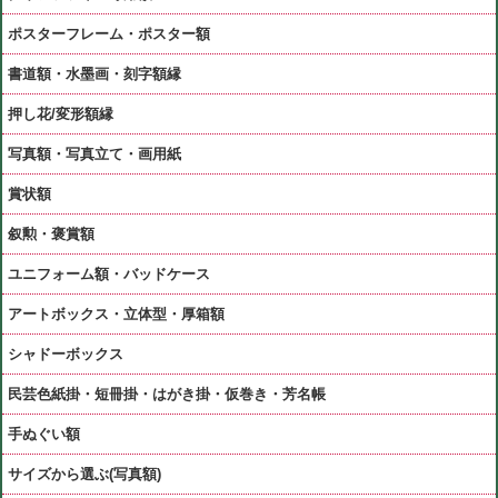
ポスターフレーム・ポスター額
書道額・水墨画・刻字額縁
押し花/変形額縁
写真額・写真立て・画用紙
賞状額
叙勲・褒賞額
ユニフォーム額・バッドケース
アートボックス・立体型・厚箱額
シャドーボックス
民芸色紙掛・短冊掛・はがき掛・仮巻き・芳名帳
手ぬぐい額
サイズから選ぶ(写真額)