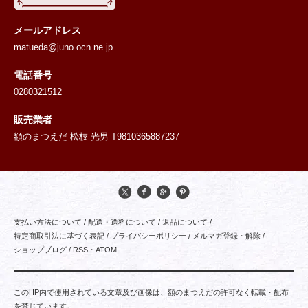
メールアドレス
matueda@juno.ocn.ne.jp
電話番号
0280321512
販売業者
額のまつえだ 松枝 光男 T9810365887237
支払い方法について
/
配送・送料について
/
返品について
/
特定商取引法に基づく表記
/
プライバシーポリシー
/
メルマガ登録・解除
/
ショップブログ
/
RSS
・
ATOM
このHP内で使用されている文章及び画像は、額のまつえだの許可なく転載・配布
を禁じています。