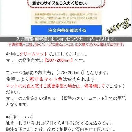
A4用に
クリームマット
で加工してあります。
マットの標準窓寸は
【287×200mm】
です。
フレーム(額縁)の内寸法は【379×288mm】となります。
希望により
窓寸＆マット色
は変えられます。
マットのお色と窓寸ご変更希望の場合は、備考欄にて
でご指示く
ださい。
マットのご指定無い場合は、【標準のクリームマット】での手配
となります。
■在庫について
通常、お取り寄せに約3日から4日ほどかかる見込みです。
御注文頂きました後、改めて納期をご案内させて頂きます。