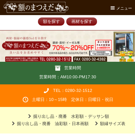
メニュー
額を探す
画材を探す
営業時間
営業時間：AM10:00-PM17:30
TEL：0280-32-1512
土曜日：10～15時 定休日：日曜日・祝日
掘り出し品・廃番 水彩額・デッサン額
掘り出し品・廃番 油彩額・日本画額
額縁サイズ表