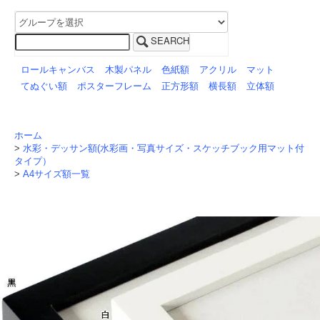
SEARCH
ロールキャンバス
木製パネル
色紙額
アクリル
マット
てぬぐい額
ポスターフレーム
正方形額
横長額
立体額
ホーム
>
水彩・デッサン額(水彩画・写真サイズ・スケッチブック用マット付
タイプ）
>
A4サイズ額一覧