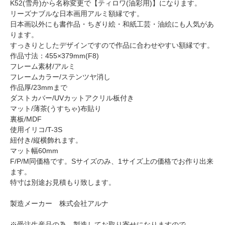
K52(雪舟)から名称変更で【ティロワ(油彩用)】になります。
リーズナブルな日本画用アルミ額縁です。
日本画以外にも書作品・ちぎり絵・和紙工芸・油絵にも人気があ
ります。
すっきりとしたデザインですので作品に合わせやすい額縁です。
作品寸法：455×379mm(F8)
フレーム素材/アルミ
フレームカラー/ステンツヤ消し
作品厚/23mmまで
ダストカバー/UVカットアクリル板付き
マット/薄茶(うすちゃ)布貼り
裏板/MDF
使用イリコ/T-3S
紐付き/縦横飾れます。
マット幅60mm
F/P/M同価格です。Sサイズのみ、1サイズ上の価格でお作り出来
ます。
特寸は別途お見積もり致します。
製造メーカー 株式会社アルナ
※受注生産品の為、製造してお取り寄せになりますので