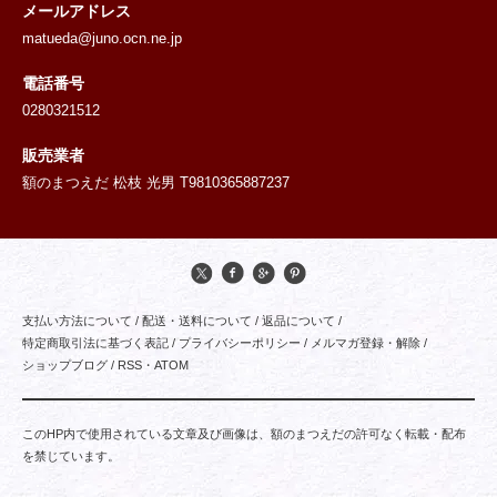
メールアドレス
matueda@juno.ocn.ne.jp
電話番号
0280321512
販売業者
額のまつえだ 松枝 光男 T9810365887237
支払い方法について
/
配送・送料について
/
返品について
/
特定商取引法に基づく表記
/
プライバシーポリシー
/
メルマガ登録・解除
/
ショップブログ
/
RSS
・
ATOM
このHP内で使用されている文章及び画像は、額のまつえだの許可なく転載・配布
を禁じています。