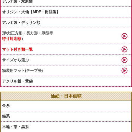
アルナ製・水彩額
オリジン・大仙【MDF・樹脂製】
アルミ製・デッサン額
形状(正方形・長方形・厚型等
特寸対応額
）
マット付き額一覧
サイズから選ぶ
額装用マット(テープ等)
アクリル板・黃袋
油絵・日本画額
金系
銀系
木地・茶・黒系