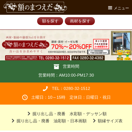
メニュー
額を探す
画材を探す
営業時間
営業時間：AM10:00-PM17:30
TEL：0280-32-1512
土曜日：10～15時 定休日：日曜日・祝日
掘り出し品・廃番 水彩額・デッサン額
掘り出し品・廃番 油彩額・日本画額
額縁サイズ表