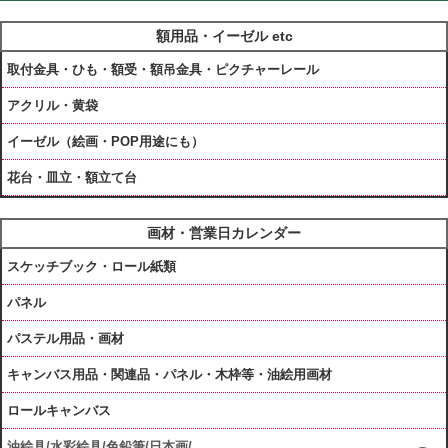
額用品・イーゼル etc
取付金具・ひも・額受・額吊金具・ピクチャーレール
アクリル・黄袋
イーゼル（絵画・POP用途にも）
花台・皿立・額立て台
画材・営業日カレンダー
スケッチブック・ロール紙類
パネル
パステル用品・画材
キャンバス用品・関連品・パネル・木枠等・油絵用画材
ロールキャンバス
油絵具/水彩絵具/色鉛筆/日本画/