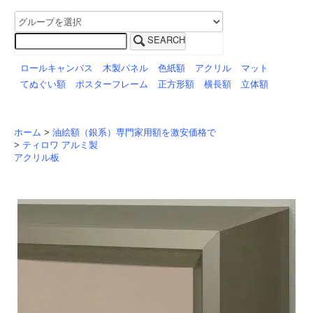
SEARCH
ロールキャンバス
木製パネル
色紙額
アクリル
マット
てぬぐい額
ポスターフレーム
正方形額
横長額
立体額
ホーム
>
油絵額（銀系）専門家用額を激安価格で
>
ティロワ アルミ製
アクリル板