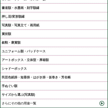
書道額・水墨画・刻字額縁
押し花/変形額縁
写真額・写真立て・画用紙
賞状額
叙勲・褒賞額
ユニフォーム額・バッドケース
アートボックス・立体型・厚箱額
シャドーボックス
民芸色紙掛・短冊掛・はがき掛・仮巻き・芳名帳
手ぬぐい額
サイズから選ぶ(写真額)
さらにその他の用途一覧