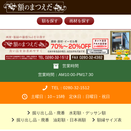
額を探す
画材を探す
営業時間
営業時間：AM10:00-PM17:30
TEL：0280-32-1512
土曜日：10～15時 定休日：日曜日・祝日
掘り出し品・廃番 水彩額・デッサン額
掘り出し品・廃番 油彩額・日本画額
額縁サイズ表