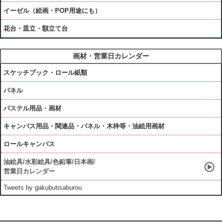
イーゼル（絵画・POP用途にも）
花台・皿立・額立て台
画材・営業日カレンダー
スケッチブック・ロール紙類
パネル
パステル用品・画材
キャンバス用品・関連品・パネル・木枠等・油絵用画材
ロールキャンバス
油絵具/水彩絵具/色鉛筆/日本画/
営業日カレンダー
Tweets by gakubutisaburou