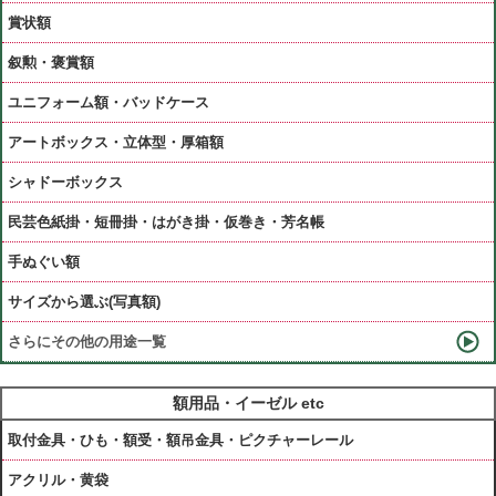
賞状額
叙勲・褒賞額
ユニフォーム額・バッドケース
アートボックス・立体型・厚箱額
シャドーボックス
民芸色紙掛・短冊掛・はがき掛・仮巻き・芳名帳
手ぬぐい額
サイズから選ぶ(写真額)
さらにその他の用途一覧
額用品・イーゼル etc
取付金具・ひも・額受・額吊金具・ピクチャーレール
アクリル・黄袋