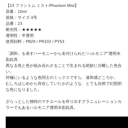
【23 ファントム ミスト/Phantom Mist】
容量：10ml
規格：サイズ 4号
品番：23
耐光性：★★★★★
透明性：半透明
使用顔料：PB29 / PR102 / PY53
「調和」を表すハーモニーから名付けられた“ハルモニア”透明水
彩絵具
異なる色と色が組み合わさることで生まれる絶妙に分離した色合
い。
対極にいるような色同士のミックスですら、違和感どころか、
むしろはじめから存在していたかのような、とても自然で幻想的
な色になりました。
ざらっとした独特のマチエールを作り出すグラニュレーションカ
ラーでもあるハルモニア透明水彩絵具。