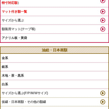
特寸対応額
）
マット付き額一覧
サイズから選ぶ
額装用マット(テープ等)
アクリル板・黃袋
油絵・日本画額
金系
銀系
木地・茶・黒系
白系
サイズから選ぶ(F/P/M/Wサイズ)
仮縁・日本画額・その他の額縁