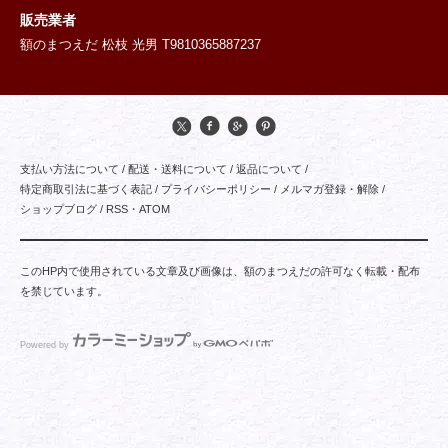
販売業者
額のまつえだ 松枝 光男 T9810365887237
支払い方法について
/
配送・送料について
/
返品について
/
特定商取引法に基づく表記
/
プライバシーポリシー
/
メルマガ登録・解除
/
ショップブログ
/
RSS
・
ATOM
このHP内で使用されている文章及び画像は、額のまつえだの許可なく転載・配布
を禁じています。
Powered by