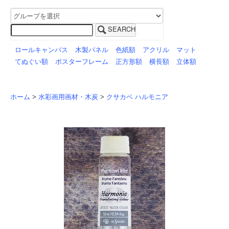
SEARCH
ロールキャンバス
木製パネル
色紙額
アクリル
マット
てぬぐい額
ポスターフレーム
正方形額
横長額
立体額
ホーム
>
水彩画用画材・木炭
>
クサカベ ハルモニア