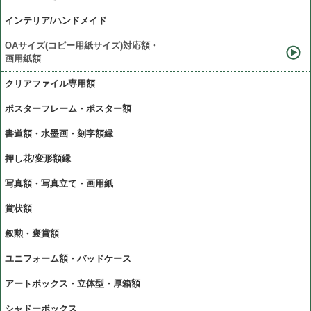
インテリア/ハンドメイド
OAサイズ(コピー用紙サイズ)対応額・
画用紙額
クリアファイル専用額
ポスターフレーム・ポスター額
書道額・水墨画・刻字額縁
押し花/変形額縁
写真額・写真立て・画用紙
賞状額
叙勲・褒賞額
ユニフォーム額・バッドケース
アートボックス・立体型・厚箱額
シャドーボックス