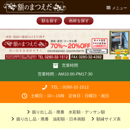
メニュー
額を探す
画材を探す
営業時間
営業時間：AM10:00-PM17:30
TEL：0280-32-1512
土曜日：10～15時 定休日：日曜日・祝日
掘り出し品・廃番 水彩額・デッサン額
掘り出し品・廃番 油彩額・日本画額
額縁サイズ表