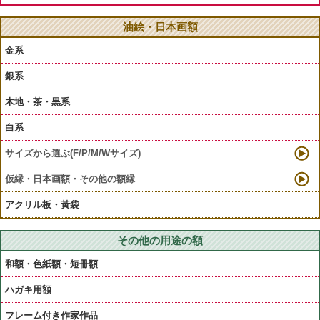
油絵・日本画額
金系
銀系
木地・茶・黒系
白系
サイズから選ぶ(F/P/M/Wサイズ)
仮縁・日本画額・その他の額縁
アクリル板・黃袋
その他の用途の額
和額・色紙額・短冊額
ハガキ用額
フレーム付き作家作品