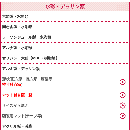
水彩・デッサン額
大額製・水彩額
同志舎製・水彩額
ラーソンジュール製・水彩額
アルナ製・水彩額
オリジン・大仙【MDF・樹脂製】
アルミ製・デッサン額
形状(正方形・長方形・厚型等
特寸対応額
）
マット付き額一覧
サイズから選ぶ
額装用マット(テープ等)
アクリル板・黃袋