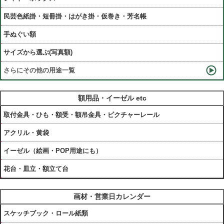
民芸色紙掛・短冊掛・はがき掛・仮巻き・芳名帳
手ぬぐい額
サイズから選ぶ(写真額)
さらにその他の用途一覧
額用品・イーゼル etc
取付金具・ひも・額受・額吊金具・ピクチャーレール
アクリル・黄袋
イーゼル（絵画・POP用途にも）
花台・皿立・額立て台
画材・営業日カレンダー
スケッチブック・ロール紙類