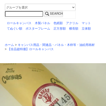
SEARCH
ロールキャンバス
木製パネル
色紙額
アクリル
マット
てぬぐい額
ポスターフレーム
正方形額
横長額
立体額
ホーム
>
キャンバス用品・関連品・パネル・木枠等・油絵用画材
>
【全品超特価】ロールキャンバス