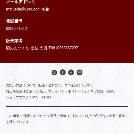
メールアドレス
matueda@juno.ocn.ne.jp
電話番号
0280321512
販売業者
額のまつえだ 松枝 光男 T9810365887237
支払い方法について
/
配送・送料について
/
返品について
/
特定商取引法に基づく表記
/
プライバシーポリシー
/
メルマガ登録・解除
/
ショップブログ
/
RSS
・
ATOM
このHP内で使用されている文章及び画像は、額のまつえだの許可なく転載・配布
を禁じています。