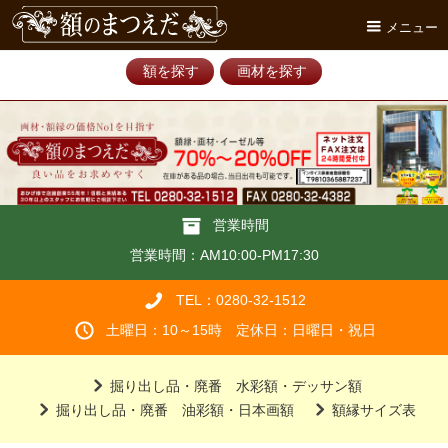
メニュー
額を探す
画材を探す
営業時間
営業時間：AM10:00-PM17:30
TEL：0280-32-1512
土曜日：10～15時 定休日：日曜日・祝日
掘り出し品・廃番 水彩額・デッサン額
掘り出し品・廃番 油彩額・日本画額
額縁サイズ表