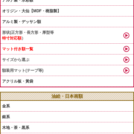
アルナ製・水彩額
オリジン・大仙【MDF・樹脂製】
アルミ製・デッサン額
形状(正方形・長方形・厚型等
特寸対応額
）
マット付き額一覧
サイズから選ぶ
額装用マット(テープ等)
アクリル板・黃袋
油絵・日本画額
金系
銀系
木地・茶・黒系