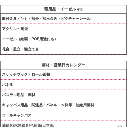
額用品・イーゼル etc
取付金具・ひも・額受・額吊金具・ピクチャーレール
アクリル・黄袋
イーゼル（絵画・POP用途にも）
花台・皿立・額立て台
画材・営業日カレンダー
スケッチブック・ロール紙類
パネル
パステル用品・画材
キャンバス用品・関連品・パネル・木枠等・油絵用画材
ロールキャンバス
油絵具/水彩絵具/色鉛筆/日本画/