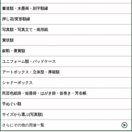
書道額・水墨画・刻字額縁
押し花/変形額縁
写真額・写真立て・画用紙
賞状額
叙勲・褒賞額
ユニフォーム額・バッドケース
アートボックス・立体型・厚箱額
シャドーボックス
民芸色紙掛・短冊掛・はがき掛・仮巻き・芳名帳
手ぬぐい額
サイズから選ぶ(写真額)
さらにその他の用途一覧