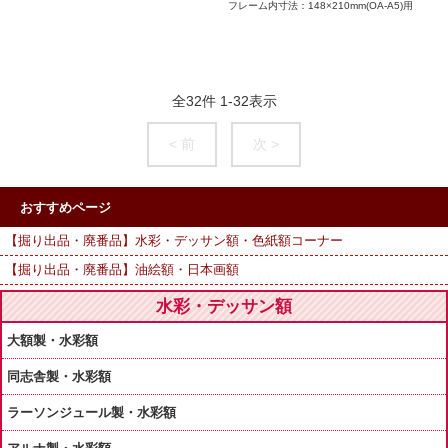
フレーム内寸法：148×210mm(OA-A5)用
全
32
件
1
-
32
表示
< 前
次 >
おすすめページ
【掘り出品・廃番品】水彩・デッサン額・色紙額コーナー
【掘り出品・廃番品】油絵額・日本画額
水彩・デッサン額
大額製・水彩額
同志舎製・水彩額
ラーソンジュール製・水彩額