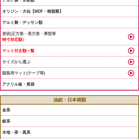
アルナ製・水彩額
オリジン・大仙【MDF・樹脂製】
アルミ製・デッサン額
形状(正方形・長方形・厚型等
特寸対応額
）
マット付き額一覧
サイズから選ぶ
額装用マット(テープ等)
アクリル板・黃袋
油絵・日本画額
金系
銀系
木地・茶・黒系