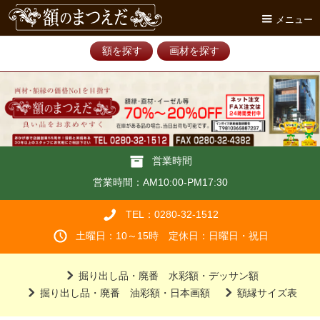
メニュー
額を探す
画材を探す
営業時間
営業時間：AM10:00-PM17:30
TEL：0280-32-1512
土曜日：10～15時 定休日：日曜日・祝日
掘り出し品・廃番 水彩額・デッサン額
掘り出し品・廃番 油彩額・日本画額
額縁サイズ表