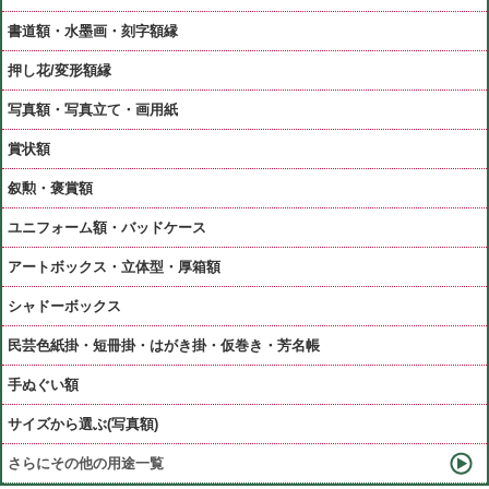
書道額・水墨画・刻字額縁
押し花/変形額縁
写真額・写真立て・画用紙
賞状額
叙勲・褒賞額
ユニフォーム額・バッドケース
アートボックス・立体型・厚箱額
シャドーボックス
民芸色紙掛・短冊掛・はがき掛・仮巻き・芳名帳
手ぬぐい額
サイズから選ぶ(写真額)
さらにその他の用途一覧