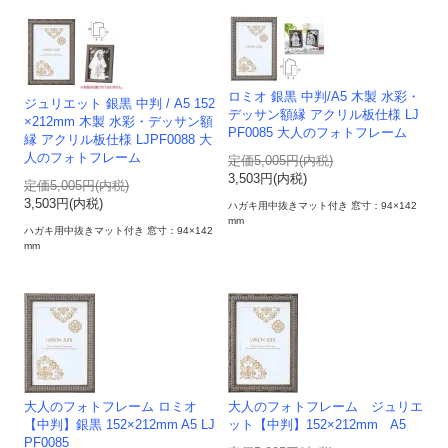
ロミオ 銀黒 中判/A5 木製 水彩・
ジュリエット 銀黒 中判 / A5 152
デッサン額縁 アクリル板仕様 LJ
×212mm 木製 水彩・デッサン額
PF0085 大人のフォトフレーム
縁 アクリル板仕様 LJPF0088 大
人のフォトフレーム
定価5,005円(内税)
3,503円(内税)
定価5,005円(内税)
3,503円(内税)
ハガキ用中抜きマット付き 窓寸：94×142
mm
ハガキ用中抜きマット付き 窓寸：94×142
mm
大人のフォトフレーム ロミオ
大人のフォトフレーム ジュリエ
【中判】銀黒 152×212mm A5 LJ
ット【中判】152×212mm A5
PF0085