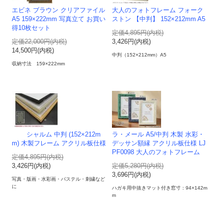
エビネ ブラウン クリアファイル
大人のフォトフレーム フォーク
A5 159×222mm 写真立て お買い
ストン 【中判】 152×212mm A5
得10枚セット
定価4,895円(内税)
定価22,000円(内税)
3,426円(内税)
14,500円(内税)
中判（152×212mm）A5
収納寸法 159×222mm
シャルム 中判 (152×212m
ラ・メール A5/中判 木製 水彩・
m) 木製フレーム アクリル板仕様
デッサン額縁 アクリル板仕様 LJ
PF0098 大人のフォトフレーム
定価4,895円(内税)
3,426円(内税)
定価5,280円(内税)
3,696円(内税)
写真・版画・水彩画・パステル・刺繍など
に
ハガキ用中抜きマット付き窓寸：94×142m
m