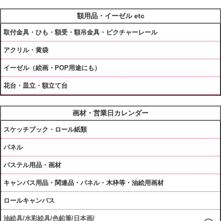
額用品・イーゼル etc
取付金具・ひも・額受・額吊金具・ピクチャーレール
アクリル・黄袋
イーゼル（絵画・POP用途にも）
花台・皿立・額立て台
画材・営業日カレンダー
スケッチブック・ロール紙類
パネル
パステル用品・画材
キャンバス用品・関連品・パネル・木枠等・油絵用画材
ロールキャンバス
油絵具/水彩絵具/色鉛筆/日本画/