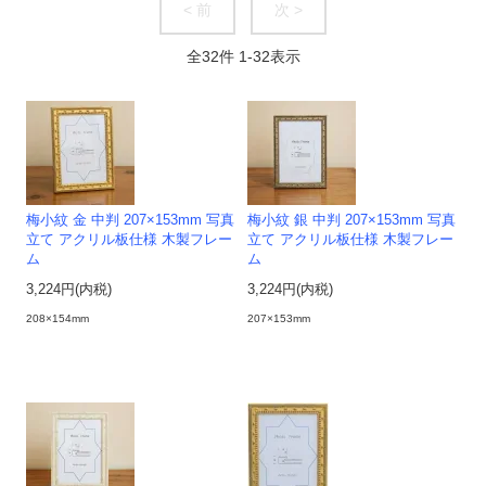
< 前
次 >
全
32
件
1
-
32
表示
梅小紋 金 中判 207×153mm 写真
梅小紋 銀 中判 207×153mm 写真
立て アクリル板仕様 木製フレー
立て アクリル板仕様 木製フレー
ム
ム
3,224円(内税)
3,224円(内税)
208×154mm
207×153mm