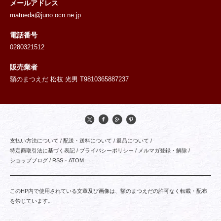
メールアドレス
matueda@juno.ocn.ne.jp
電話番号
0280321512
販売業者
額のまつえだ 松枝 光男 T9810365887237
支払い方法について
/
配送・送料について
/
返品について
/
特定商取引法に基づく表記
/
プライバシーポリシー
/
メルマガ登録・解除
/
ショップブログ
/
RSS
・
ATOM
このHP内で使用されている文章及び画像は、額のまつえだの許可なく転載・配布
を禁じています。