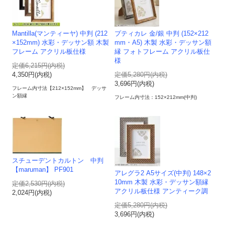
Mantilla(マンティーヤ) 中判 (212
プティカレ 金/銀 中判 (152×212
×152mm) 水彩・デッサン額 木製
mm・A5) 木製 水彩・デッサン額
フレーム アクリル板仕様
縁 フォトフレーム アクリル板仕
様
定価6,215円(内税)
4,350円(内税)
定価5,280円(内税)
3,696円(内税)
フレーム内寸法【212×152mm】 デッサ
ン額縁
フレーム内寸法：152×212mm(中判)
スチューデントカルトン 中判
【maruman】 PF901
アレグラ2 A5サイズ(中判) 148×2
10mm 木製 水彩・デッサン額縁
定価2,530円(内税)
アクリル板仕様 アンティーク調
2,024円(内税)
定価5,280円(内税)
3,696円(内税)