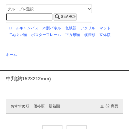
SEARCH
ロールキャンバス
木製パネル
色紙額
アクリル
マット
てぬぐい額
ポスターフレーム
正方形額
横長額
立体額
ホーム
中判(約152×212mm)
おすすめ順
価格順
新着順
全
32
商品