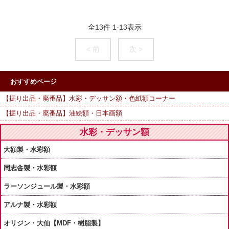
全
13
件
1
-
13
表示
< 前
次 >
おすすめページ
【掘り出品・廃番品】水彩・デッサン額・色紙額コーナー
【掘り出品・廃番品】油絵額・日本画額
水彩・デッサン額
大額製・水彩額
同志舎製・水彩額
ラーソンジュール製・水彩額
アルナ製・水彩額
オリジン・大仙【MDF・樹脂製】