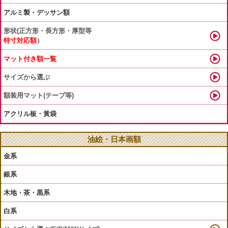
アルミ製・デッサン額
形状(正方形・長方形・厚型等
特寸対応額
）
マット付き額一覧
サイズから選ぶ
額装用マット(テープ等)
アクリル板・黃袋
油絵・日本画額
金系
銀系
木地・茶・黒系
白系