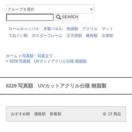
SEARCH
ロールキャンバス
木製パネル
色紙額
アクリル
マット
てぬぐい額
ポスターフレーム
正方形額
横長額
立体額
ホーム
>
写真額・写真立て
>
8229 写真額 UVカットアクリル仕様 樹脂製
8229 写真額 UVカットアクリル仕様 樹脂製
おすすめ順
価格順
新着順
全
13
商品