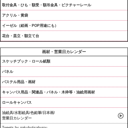
取付金具・ひも・額受・額吊金具・ピクチャーレール
アクリル・黄袋
イーゼル（絵画・POP用途にも）
花台・皿立・額立て台
画材・営業日カレンダー
スケッチブック・ロール紙類
パネル
パステル用品・画材
キャンバス用品・関連品・パネル・木枠等・油絵用画材
ロールキャンバス
油絵具/水彩絵具/色鉛筆/日本画/
営業日カレンダー
Tweets by gakubutisaburou