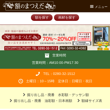
メニュー
額を探す
画材を探す
営業時間
営業時間：AM10:00-PM17:30
TEL：0280-32-1512
土曜日：10～15時 定休日：日曜日・祝日
掘り出し品・廃番 水彩額・デッサン額
掘り出し品・廃番 油彩額・日本画額
額縁サイズ表