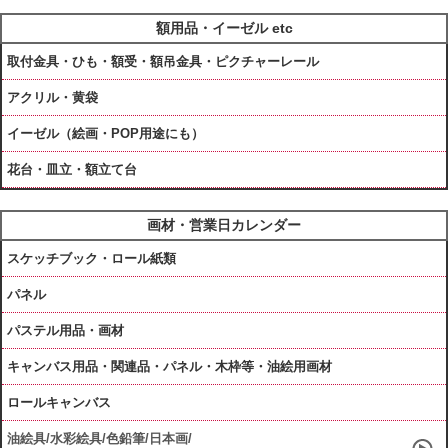
額用品・イーゼル etc
取付金具・ひも・額受・額吊金具・ピクチャーレール
アクリル・黄袋
イーゼル（絵画・POP用途にも）
花台・皿立・額立て台
画材・営業日カレンダー
スケッチブック・ロール紙類
パネル
パステル用品・画材
キャンバス用品・関連品・パネル・木枠等・油絵用画材
ロールキャンバス
油絵具/水彩絵具/色鉛筆/日本画/