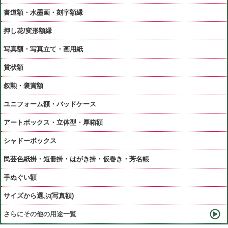
書道額・水墨画・刻字額縁
押し花/変形額縁
写真額・写真立て・画用紙
賞状額
叙勲・褒賞額
ユニフォーム額・バッドケース
アートボックス・立体型・厚箱額
シャドーボックス
民芸色紙掛・短冊掛・はがき掛・仮巻き・芳名帳
手ぬぐい額
サイズから選ぶ(写真額)
さらにその他の用途一覧