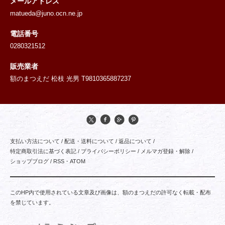
メールアドレス
matueda@juno.ocn.ne.jp
電話番号
0280321512
販売業者
額のまつえだ 松枝 光男 T9810365887237
支払い方法について
/
配送・送料について
/
返品について
/
特定商取引法に基づく表記
/
プライバシーポリシー
/
メルマガ登録・解除
/
ショップブログ
/
RSS
・
ATOM
このHP内で使用されている文章及び画像は、額のまつえだの許可なく転載・配布
を禁じています。