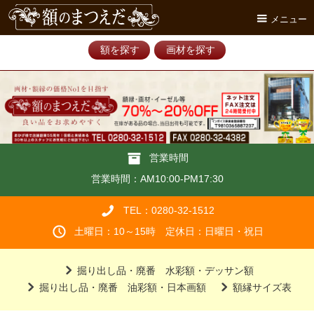
メニュー
額を探す
画材を探す
営業時間
営業時間：AM10:00-PM17:30
TEL：0280-32-1512
土曜日：10～15時 定休日：日曜日・祝日
掘り出し品・廃番 水彩額・デッサン額
掘り出し品・廃番 油彩額・日本画額
額縁サイズ表