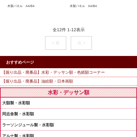
木製パネル A4/B4
木製パネル A4/B4
全
12
件
1
-
12
表示
< 前
次 >
おすすめページ
【掘り出品・廃番品】水彩・デッサン額・色紙額コーナー
【掘り出品・廃番品】油絵額・日本画額
水彩・デッサン額
大額製・水彩額
同志舎製・水彩額
ラーソンジュール製・水彩額
アルナ製・水彩額