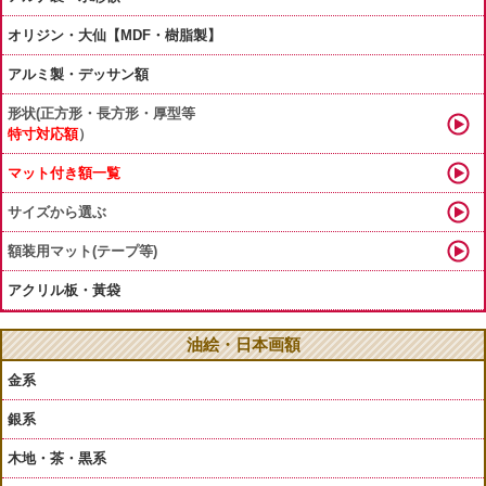
オリジン・大仙【MDF・樹脂製】
アルミ製・デッサン額
形状(正方形・長方形・厚型等
特寸対応額
）
マット付き額一覧
サイズから選ぶ
額装用マット(テープ等)
アクリル板・黃袋
油絵・日本画額
金系
銀系
木地・茶・黒系