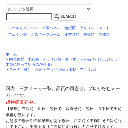
SEARCH
ロールキャンバス
木製パネル
色紙額
アクリル
マット
てぬぐい額
ポスターフレーム
正方形額
横長額
立体額
ホーム
>
同志舎製 水彩額・デッサン額一覧（マット別売り)（仕上げがよく
木製に拘っているのが特徴）
>
ラーナ（蛙） 水彩・デッサン額（木製・アクリル）
国内 三大メーカー製。品質の同志舎。プロが好むメー
カーです。
超特価販売中。
【納期】在庫時 即日～翌日で 取寄せ時 翌日～３平日で出荷
準備が整います。
お急ぎの場合や希望納期がある場合、注文時メモ欄にその旨必記
して下さい。出来る限りご希望に沿う様尽力させて頂きます。