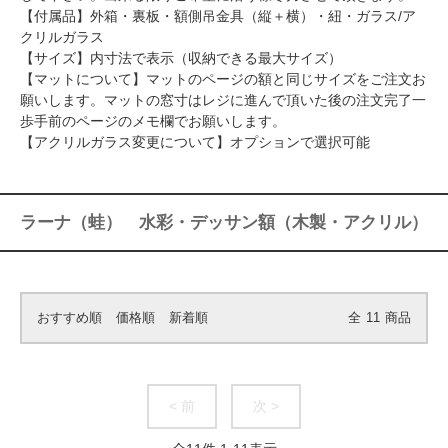
【付属品】外箱・裏板・額側吊金具（縦＋横）・紐・ガラス/ア
クリルガラス
【サイズ】内寸法で表示（収納できる最大サイズ）
【マットについて】
マットのページ
の額と同じサイズをご注文お
願いします。マットの窓寸はレジに進んで頂いた後の注文完了一
歩手前のページのメモ欄でお願いします。
【アクリルガラス変更について】オプションで選択可能
ラーナ（蛙） 水彩・デッサン額（木製・アクリル）
おすすめ順
価格順
新着順
全
11
商品
< 前
次 >