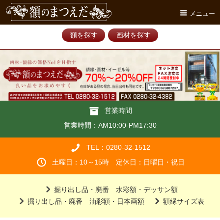
メニュー
額を探す
画材を探す
営業時間
営業時間：AM10:00-PM17:30
TEL：0280-32-1512
土曜日：10～15時 定休日：日曜日・祝日
掘り出し品・廃番 水彩額・デッサン額
掘り出し品・廃番 油彩額・日本画額
額縁サイズ表