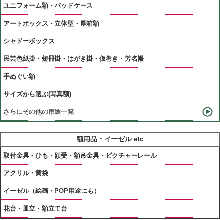
ユニフォーム額・バッドケース
アートボックス・立体型・厚箱額
シャドーボックス
民芸色紙掛・短冊掛・はがき掛・仮巻き・芳名帳
手ぬぐい額
サイズから選ぶ(写真額)
さらにその他の用途一覧
額用品・イーゼル etc
取付金具・ひも・額受・額吊金具・ピクチャーレール
アクリル・黄袋
イーゼル（絵画・POP用途にも）
花台・皿立・額立て台