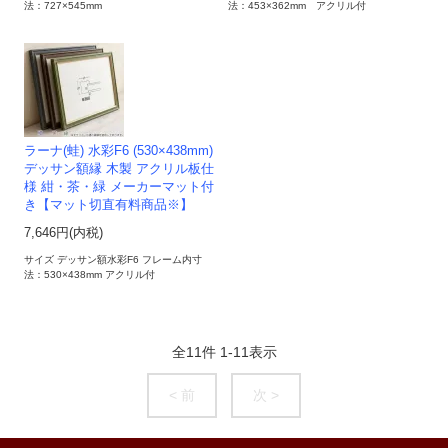
法：727×545mm
法：453×362mm アクリル付
ラーナ(蛙) 水彩F6 (530×438mm)
デッサン額縁 木製 アクリル板仕
様 紺・茶・緑 メーカーマット付
き【マット切直有料商品※】
7,646円(内税)
サイズ デッサン額水彩F6 フレーム内寸
法：530×438mm アクリル付
全
11
件
1
-
11
表示
< 前
次 >