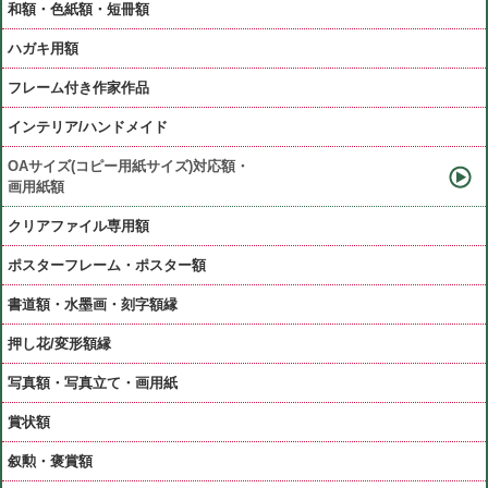
和額・色紙額・短冊額
ハガキ用額
フレーム付き作家作品
インテリア/ハンドメイド
OAサイズ(コピー用紙サイズ)対応額・
画用紙額
クリアファイル専用額
ポスターフレーム・ポスター額
書道額・水墨画・刻字額縁
押し花/変形額縁
写真額・写真立て・画用紙
賞状額
叙勲・褒賞額